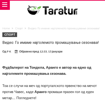
Home
Спорт
Видео: Го имаме најголемото промашување сезонава!
СПОРТ
Видео: Го имаме најголемото промашување сезонава!
Од
P K
Објавено пред
12:33, 15 јануари
Фудбалерот на Тондела, Аранго е автор на едно од
најголемите промашувања сезонава.
Тоа се случи на меч од португалското првенство на мечот
против Чавес, каде
Аранго
промаши празен гол од еден
метар… Погледнете!