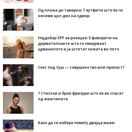
Од плажа до таверна: 7 аутфити што ќе ги
носиме цел ден на одмор
Најдобар SPF за розацеа: 5 фаворити на
дерматолозите што го смируваат
црвенилото и ја штитат кожата во лето
Секс под туш — совршенство или пропаст?
7 стилски и брзи фризури што ќе ве спасат
од жештината
Како да се избере помеѓу двајца мажи