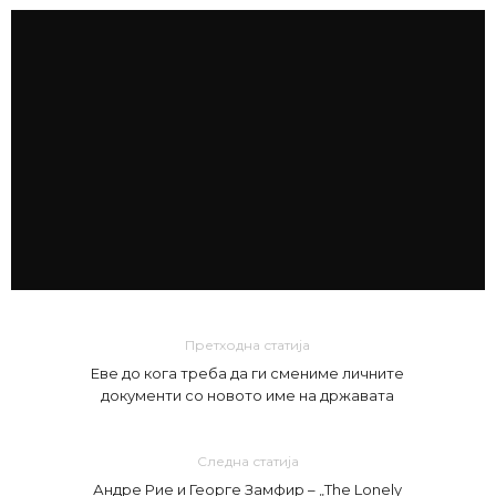
Претходна статија
Еве до кога треба да ги смениме личните
документи со новото име на државата
Следна статија
Андре Рие и Георге Замфир – „The Lonely