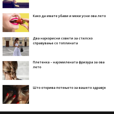
Како да имате убави и меки усни ова лето
Два најкорисни совети за стилско
справување со топлината
Плетенка – најомилената фризура за ова
лето
Што открива потењето за вашето здравје