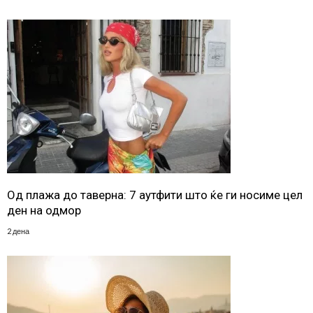
Од плажа до таверна: 7 аутфити што ќе ги носиме цел
ден на одмор
2 дена