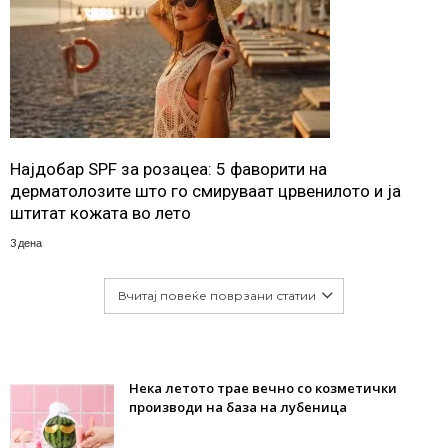
Најдобар SPF за розацеа: 5 фаворити на
дерматолозите што го смируваат црвенилото и ја
штитат кожата во лето
3 дена
Вчитај повеќе поврзани статии
Нека летото трае вечно со козметички
производи на база на лубеница