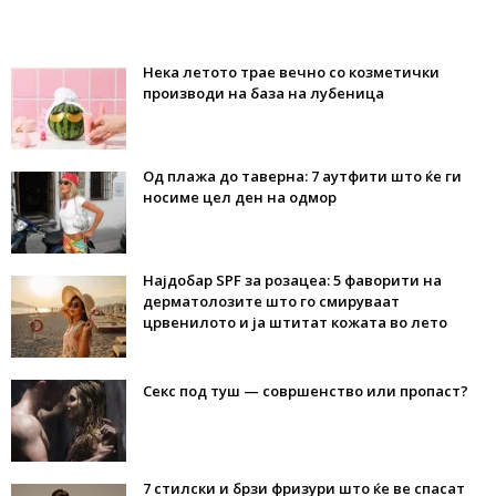
Нека летото трае вечно со козметички
производи на база на лубеница
Од плажа до таверна: 7 аутфити што ќе ги
носиме цел ден на одмор
Најдобар SPF за розацеа: 5 фаворити на
дерматолозите што го смируваат
црвенилото и ја штитат кожата во лето
Секс под туш — совршенство или пропаст?
7 стилски и брзи фризури што ќе ве спасат