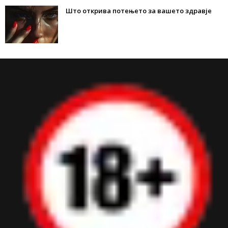
Што открива потењето за вашето здравје