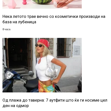
Нека летото трае вечно со козметички производи на
база на лубеница
8 часа
Од плажа до таверна: 7 аутфити што ќе ги носиме цел
ден на одмор