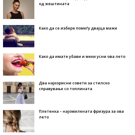
од жештината
Како да се избере помеѓу двајца мажи
Како да имате убави и меки усни ова лето
Два најкорисни совети за стилско
справување со топлината
Плетенка – најомилената фризура за ова
лето