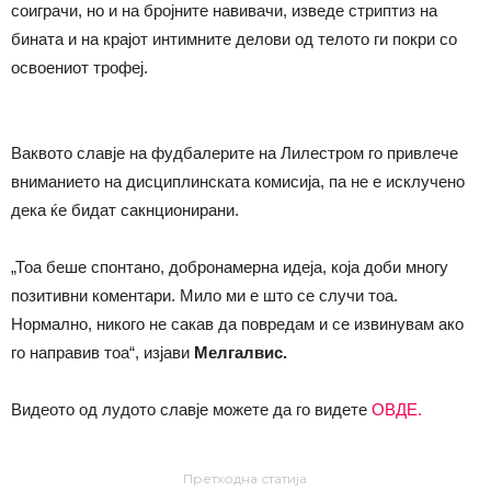
соиграчи, но и на бројните навивачи, изведе стриптиз на
бината и на крајот интимните делови од телото ги покри со
освоениот трофеј.
Ваквото славје на фудбалерите на Лилестром го привлече
вниманието на дисциплинската комисија, па не е исклучено
дека ќе бидат сакнционирани.
„Тоа беше спонтано, добронамерна идеја, која доби многу
позитивни коментари. Мило ми е што се случи тоа.
Нормално, никого не сакав да повредам и се извинувам ако
го направив тоа“, изјави
Мелгалвис.
Видеото од лудото славје можете да го видете
ОВДЕ.
Претходна статија