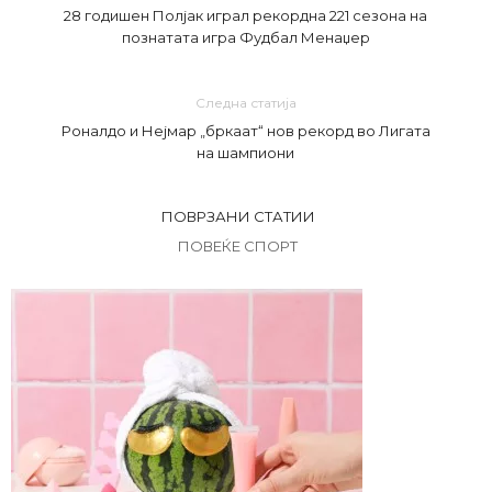
28 годишен Полјак играл рекордна 221 сезона на
познатата игра Фудбал Менаџер
Следна статија
Роналдо и Нејмар „бркаат“ нов рекорд во Лигата
на шампиони
ПОВРЗАНИ СТАТИИ
ПОВЕЌЕ СПОРТ