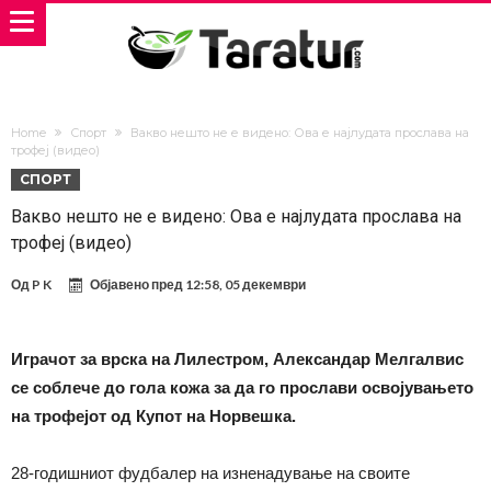
Home
Спорт
Вакво нешто не е видено: Ова е најлудата прослава на
трофеј (видео)
СПОРТ
Вакво нешто не е видено: Ова е најлудата прослава на
трофеј (видео)
Од
P K
Објавено пред
12:58, 05 декември
Играчот за врска на Лилестром, Александар Мелгалвис
се соблече до гола кожа за да го прослави освојувањето
на трофејот од Купот на Норвешка.
28-годишниот фудбалер на изненадување на своите