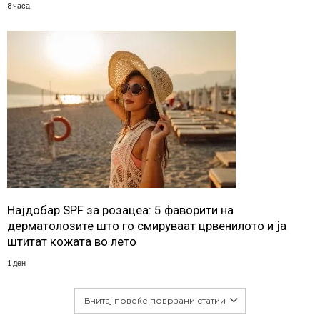
8 часа
Најдобар SPF за розацеа: 5 фаворити на
дерматолозите што го смируваат црвенилото и ја
штитат кожата во лето
1 ден
Вчитај повеќе поврзани статии