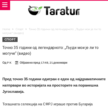
Home
Спорт
Точно 35 години од легендарното: „Људи мои је ли то
могуче“ (видео)
СПОРТ
Точно 35 години од легендарното: „Људи мои је ли то
могуче“ (видео)
Од
P K
Објавено пред
17:48, 21 декември
Пред точно 35 години одигран е еден од најдраматичните
натпрвари во историјата на просторите на поранешна
Југославија.
Тогашната селекција на СФРЈ играше против Бугарија