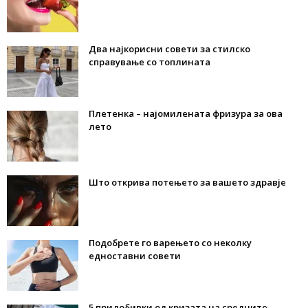
Два најкорисни совети за стилско
справување со топлината
Плетенка – најомилената фризура за ова
лето
Што открива потењето за вашето здравје
Подобрете го варењето со неколку
едноставни совети
5 придобивки од кризата на средните