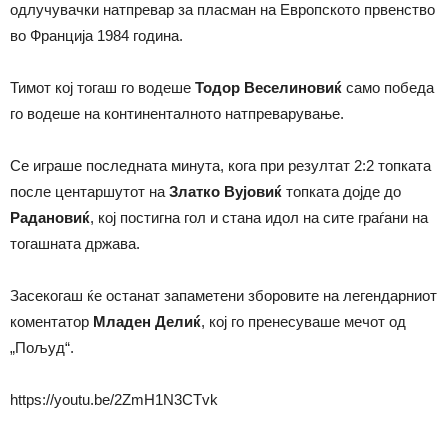
одлучувачки натпревар за пласман на Европското првенство
во Франција 1984 година.
Тимот кој тогаш го водеше
Тодор Веселиновиќ
само победа
го водеше на континенталното натпреварување.
Се играше последната минута, кога при резултат 2:2 топката
после центаршутот на
Златко Вујовиќ
топката дојде до
Радановиќ
, кој постигна гол и стана идол на сите граѓани на
тогашната држава.
Засекогаш ќе останат запаметени зборовите на легендарниот
коментатор
Младен Делиќ
, кој го пренесуваше мечот од
„Пољуд“.
https://youtu.be/2ZmH1N3CTvk