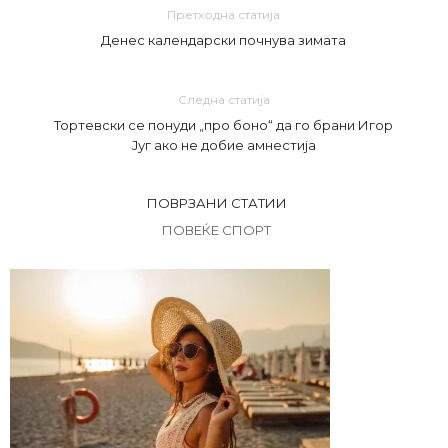
Претходна статија
Денес календарски почнува зимата
Следна статија
Тортевски се понуди „про боно“ да го брани Игор
Југ ако не добие амнестија
ПОВРЗАНИ СТАТИИ
ПОВЕЌЕ СПОРТ