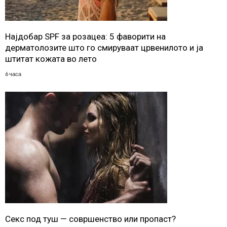
Најдобар SPF за розацеа: 5 фаворити на
дерматолозите што го смируваат црвенилото и ја
штитат кожата во лето
6 часа
Секс под туш — совршенство или пропаст?