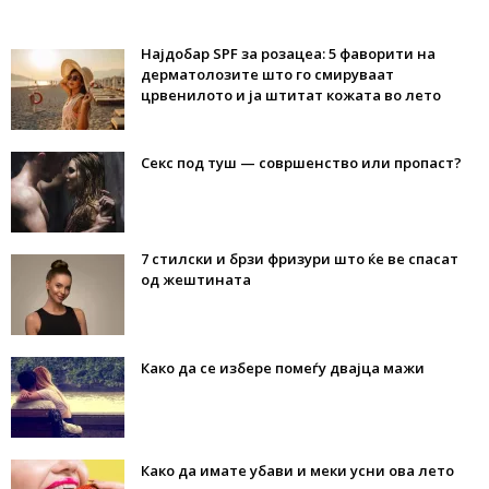
Најдобар SPF за розацеа: 5 фаворити на
дерматолозите што го смируваат
црвенилото и ја штитат кожата во лето
Секс под туш — совршенство или пропаст?
7 стилски и брзи фризури што ќе ве спасат
од жештината
Како да се избере помеѓу двајца мажи
Како да имате убави и меки усни ова лето