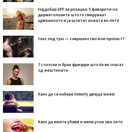
Најдобар SPF за розацеа: 5 фаворити на
дерматолозите што го смируваат
црвенилото и ја штитат кожата во лето
Секс под туш — совршенство или пропаст?
7 стилски и брзи фризури што ќе ве спасат
од жештината
Како да се избере помеѓу двајца мажи
Како да имате убави и меки усни ова лето