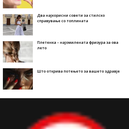
Два најкорисни совети за стилско
справување со топлината
Плетенка – најомилената фризура за ова
лето
Што открива потењето за вашето здравје