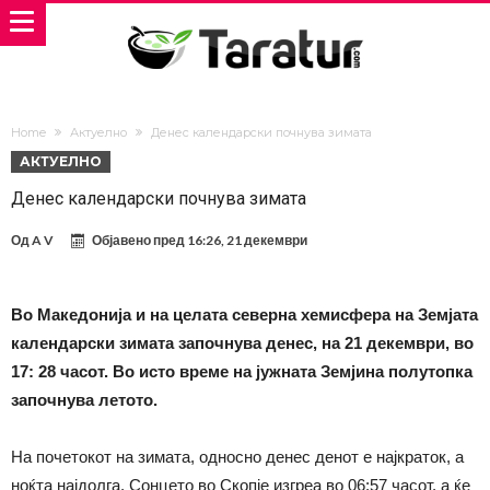
Home
Актуелно
Денес календарски почнува зимата
АКТУЕЛНО
Денес календарски почнува зимата
Од
A V
Објавено пред
16:26, 21 декември
Во Македонија и на целата северна хемисфера на Земјата
календарски зимата започнува денес, на 21 декември, во
17: 28 часот. Во исто време на јужната Земјина полутопка
започнува летото.
На почетокот на зимата, односно денес денот е најкраток, а
ноќта најдолга. Сонцето во Скопје изгреа во 06:57 часот, а ќе