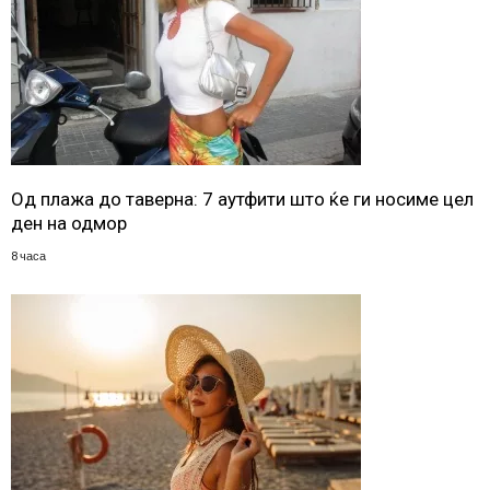
Од плажа до таверна: 7 аутфити што ќе ги носиме цел
ден на одмор
8 часа