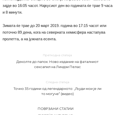
зајде во 16:05 часот. Најкусиот ден во годината ќе трае 9 часа
и 8 минути.
Зимата ќе трае до 20 март 2019. година во 17:15 часот или
поточно 89 дена, кога на северната хемисфера настапува
пролетта, а на јужната есента.
Претходна статија
Деколте до папок: Ново издание на фаталниот
сексапил на Линдзи Пелас
Следна статија
Точно 35 години од легендарното: „Људи мои је ли
то могуче“ (видео)
ПОВРЗАНИ СТАТИИ