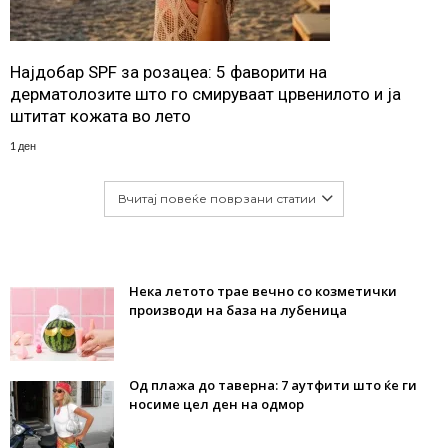
Најдобар SPF за розацеа: 5 фаворити на
дерматолозите што го смируваат црвенилото и ја
штитат кожата во лето
1 ден
Вчитај повеќе поврзани статии
Нека летото трае вечно со козметички
производи на база на лубеница
Од плажа до таверна: 7 аутфити што ќе ги
носиме цел ден на одмор