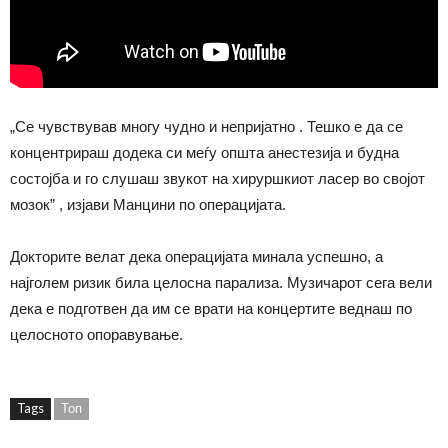
„Се чувствував многу чудно и непријатно . Тешко е да се
концентрираш додека си меѓу општа анестезија и будна
состојба и го слушаш звукот на хируршкиот ласер во својот
мозок” , изјави Манцини по операцијата.
Докторите велат дека операцијата минала успешно, а
најголем ризик била целосна парализа. Музичарот сега вели
дека е подготвен да им се врати на концертите веднаш по
целосното опоравување.
Tags
Топ