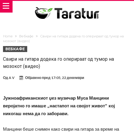
Home
Вебкафе
Свири на гитара додека го оперираат од тумор на
мозокот (видео)
ВЕБКАФЕ
Свири на гитара додека го оперираат од тумор на
мозокот (видео)
Од
A V
Објавено пред
17:05, 22 декември
Јужноафриканскиот џез музичар Муса Манцини
веројатно го имаше „настапот на својот живот“ кој
никогаш нема да го заборави.
Манцини беше снимен како свири на гитара за време на