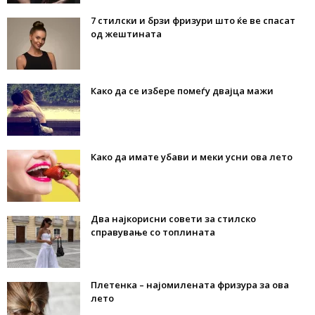
7 стилски и брзи фризури што ќе ве спасат
од жештината
Како да се избере помеѓу двајца мажи
Како да имате убави и меки усни ова лето
Два најкорисни совети за стилско
справување со топлината
Плетенка – најомилената фризура за ова
лето