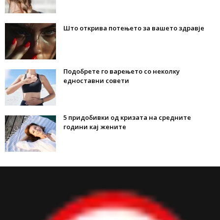
Што открива потењето за вашето здравје
Подобрете го варењето со неколку
едноставни совети
5 придобивки од кризата на средните
години кај жените