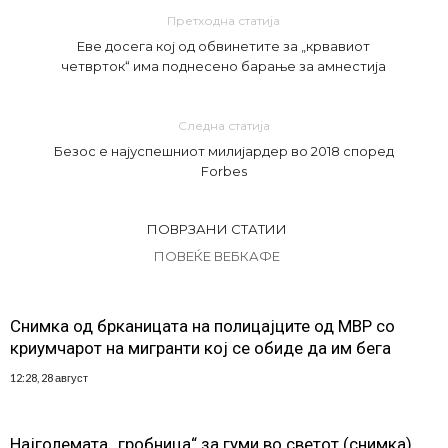
Претходна статија
Еве досега кој од обвинетите за „крвавиот
четврток“ има поднесено барање за амнестија
Следна статија
Безос е најуспешниот милијардер во 2018 според
Forbes
ПОВРЗАНИ СТАТИИ
ПОВЕЌЕ ВЕБКАФЕ
Снимка од брканицата на полицајците од МВР со
криумчарот на мигранти кој се обиде да им бега
12:28, 28 август
Најголемата „гробница“ за гуми во светот (снимка)