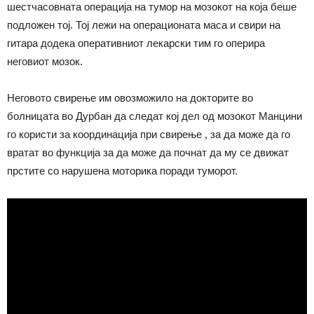
шестчасовната операција на тумор на мозокот на која беше
подложен тој. Тој лежи на операционата маса и свири на
гитара додека оперативниот лекарски тим го оперира
неговиот мозок.
Неговото свирење им овозможило на докторите во
болницата во Дурбан да следат кој дел од мозокот Манцини
го користи за координација при свирење , за да може да го
вратат во функција за да може да почнат да му се движат
прстите со нарушена моторика поради туморот.