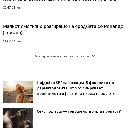
08:47, 31 јули
Малиот емотивно реагираше на средбата со Роналдо
(снимка)
14:07, 26 јули
Вчитај повеќе поврзани статии
Најдобар SPF за розацеа: 5 фаворити на
дерматолозите што го смируваат
црвенилото и ја штитат кожата во лето
Секс под туш — совршенство или пропаст?