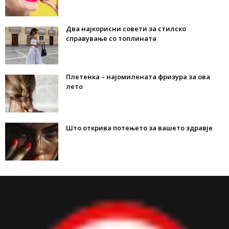
Два најкорисни совети за стилско
справување со топлината
Плетенка – најомилената фризура за ова
лето
Што открива потењето за вашето здравје