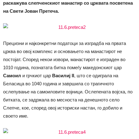
раскажува слепченскиот манастир со црквата посветена
на Свети Јован Претеча.
Прецизни и најконкретни податоци за изградба на првата
црква во овој комплекс и основањето на манастирот не
постојат. Според некои извори, манастирот е изграден во
1010 година, познатата битка помеѓу македонскиот цар
Самоил
и грчкиот цар
Василиј II
, што се одиграла на
Беласица во 1040 година и завршила со трагичното
ослепување на самоиловите војници. Ослепената војска, по
битката, се задржала во месноста на денешното село
Слепче, кое, според овој историски настан, го добило и
своето име.