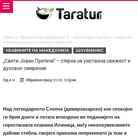
Home
Убавините на Македонија
„Свети Јован Претеча“ – стерна на
умствена свежест и духовно смирение
УБАВИНИТЕ НА МАКЕДОНИЈА
ШОУБИЗНИС
„Свети Јован Претеча“ – стерна на умствена свежест и
духовно смирение
Од
A V
Објавено пред
11:12, 11 јуни
Над легендарното Слепче (демирхисарско) кое спокојно
ги брои дните и летата вгнездено во подножјето на
горостасната планина Илиница, меѓу неколкувековните
дабови стебла, својата приказна непрекинато ја ткае и