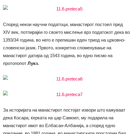
Според некои научни податоци, манастирот постоел пред
XIV век, потпирајќи го своето мислење врз податокот дека во
1393/34 година, во него е препишан еден триод на црковно-
словенски јазик. Првото, конкретно споменување на
манастирот датира од 1543 година, во едно писмо на
протопопот
Лук
а.
За историјата на манастирот постојат извори што кажуваат
дека Косара, ќерката на цар Самоил, му подарила на
манастирот имот во Елбасан-Албанија, а според едно
предание, во 1881 година, во манастирските простории бил