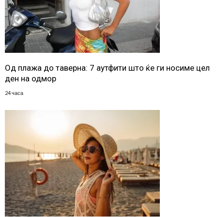
Од плажа до таверна: 7 аутфити што ќе ги носиме цел
ден на одмор
24 часа