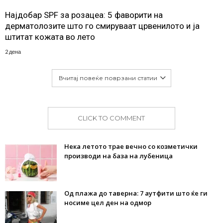
Најдобар SPF за розацеа: 5 фаворити на
дерматолозите што го смируваат црвенилото и ја
штитат кожата во лето
2 дена
Вчитај повеќе поврзани статии
CLICK TO COMMENT
Нека летото трае вечно со козметички
производи на база на лубеница
Од плажа до таверна: 7 аутфити што ќе ги
носиме цел ден на одмор