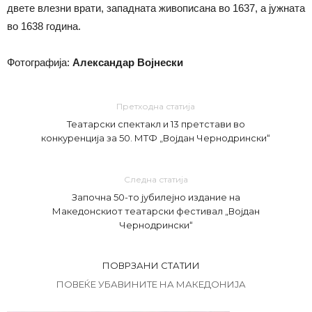
двете влезни врати, западната живописана во 1637, а јужната
во 1638 година.
Фотографија:
Александар Војнески
Претходна статија
Театарски спектакл и 13 претстави во
конкуренција за 50. МТФ „Војдан Чернодрински“
Следна статија
Започна 50-то јубилејно издание на
Македонскиот театарски фестивал „Војдан
Чернодрински“
ПОВРЗАНИ СТАТИИ
ПОВЕЌЕ УБАВИНИТЕ НА МАКЕДОНИЈА