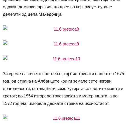
одржан демирхисарскиот конгрес на кој присуствувале
делегати од цела Македонија.
За време на своето постоење, тој бил трипати пален: во 1675
год, од страна на Албанците кои ги земале сите негови
драгоцености, оставајќи ги само кутијата со светите мошти и
крстот; во 1954 изгореле трпезаријата и магерницата, а во
1972 година, изгорела десната страна на иконостасот.