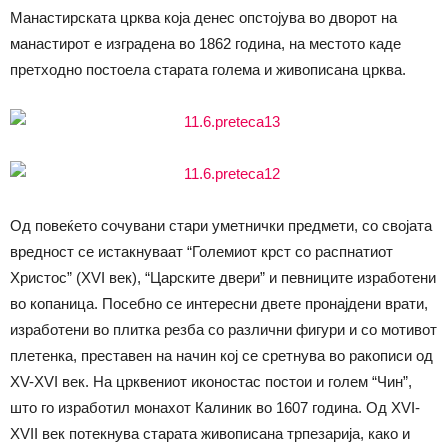
Манастирската црква која денес опстојува во дворот на
манастирот е изградена во 1862 година, на местото каде
претходно постоела старата голема и живописана црква.
Од повеќето сочувани стари уметнички предмети, со својата
вредност се истакнуваат “Големиот крст со распнатиот
Христос” (XVI век), “Царските двери” и певниците изработени
во копаница. Посебно се интересни двете пронајдени врати,
изработени во плитка резба со различни фигури и со мотивот
плетенка, преставен на начин кој се сретнува во ракописи од
XV-XVI век. На црквениот иконостас постои и голем “Чин”,
што го изработил монахот Калиник во 1607 година. Од XVI-
XVII век потекнува старата живописана трпезарија, како и