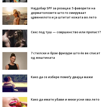
Најдобар SPF за розацеа: 5 фаворити на
дерматолозите што го смируваат
црвенилото и ја штитат кожата во лето
Секс под туш — совршенство или пропаст?
7 стилски и брзи фризури што ќе ве спасат
од жештината
Како да се избере помеѓу двајца мажи
Како да имате убави и меки усни ова лето