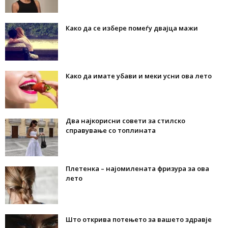
Како да се избере помеѓу двајца мажи
Како да имате убави и меки усни ова лето
Два најкорисни совети за стилско
справување со топлината
Плетенка – најомилената фризура за ова
лето
Што открива потењето за вашето здравје