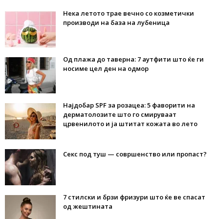
Нека летото трае вечно со козметички
производи на база на лубеница
Од плажа до таверна: 7 аутфити што ќе ги
носиме цел ден на одмор
Најдобар SPF за розацеа: 5 фаворити на
дерматолозите што го смируваат
црвенилото и ја штитат кожата во лето
Секс под туш — совршенство или пропаст?
7 стилски и брзи фризури што ќе ве спасат
од жештината