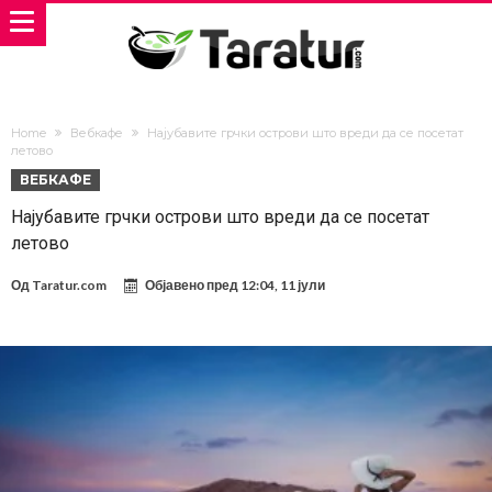
Home
Вебкафе
Најубавите грчки острови што вреди да се посетат
летово
ВЕБКАФЕ
Најубавите грчки острови што вреди да се посетат
летово
Од
Taratur.com
Објавено пред
12:04, 11 јули