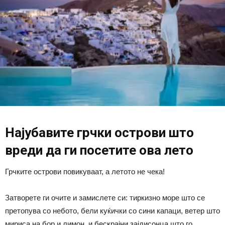
Најубавите грчки острови што
вреди да ги посетите ова лето
Грчките острови повикуваат, а летото не чека!
Затворете ги очите и замислете си: тиркизно море што се
претопува со небото, бели куќички со сини капаци, ветер што
мириса на бор и лимон, и бескрајни зајдисонца што го