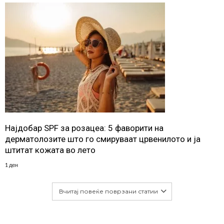
Најдобар SPF за розацеа: 5 фаворити на
дерматолозите што го смируваат црвенилото и ја
штитат кожата во лето
1 ден
Вчитај повеќе поврзани статии