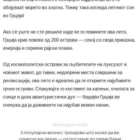
обојуваат морето во златно. Токму така изгледа летниот сон
во Грција!
Ако сѐ уште не сте решиле каде ќе го поминете ова лето,
Грција крие повеќе од 200 острови — секој со своја приказна,
енергија и скриени рајски плажи.
Од космополитски острови за љубителите на луксузот и
ноќниот живот, до тивки, недопрени места совршени за
релаксација, ова лето е идеално да ги откриете најубавите
грчки острови. Спакувајте го костимот за капење, очилата за
сонце и доза авантуристички дух — бидејќи Грција ве
очекува да ја доживеете на најубав можен начин.
Претходна статија
5 популарни велнес трендови што може да ве
однесат кај лекар — од постење до ладни бањи