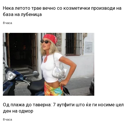
Нека летото трае вечно со козметички производи на
база на лубеница
8 часа
Од плажа до таверна: 7 аутфити што ќе ги носиме цел
ден на одмор
8 часа