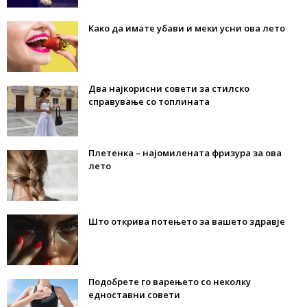
Како да имате убави и меки усни ова лето
Два најкорисни совети за стилско
справување со топлината
Плетенка – најомилената фризура за ова
лето
Што открива потењето за вашето здравје
Подобрете го варењето со неколку
едноставни совети