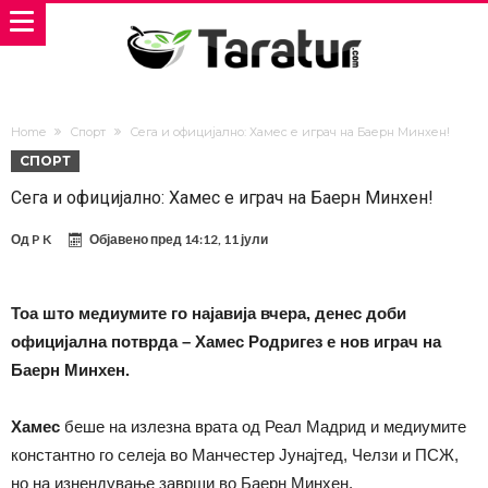
Home
Спорт
Сега и официјално: Хамес е играч на Баерн Минхен!
СПОРТ
Сега и официјално: Хамес е играч на Баерн Минхен!
Од
P K
Објавено пред
14:12, 11 јули
Тоа што медиумите го најавија вчера, денес доби
официјална потврда – Хамес Родригез е нов играч на
Баерн Минхен.
Хамес
беше на излезна врата од Реал Мадрид и медиумите
константно го селеја во Манчестер Јунајтед, Челзи и ПСЖ,
но на изнендување заврши во Баерн Минхен.