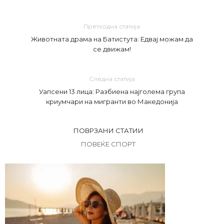
Претходна статија
Животната драма на Батистута: Едвај можам да
се движам!
Следна статија
Уапсени 13 лица: Разбиена најголема група
криумчари на мигранти во Македонија
ПОВРЗАНИ СТАТИИ
ПОВЕЌЕ СПОРТ