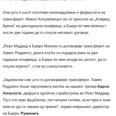
Она што е уште поголемо изненадување е формулата на
трансферот. Имено Колумбиецот ќе се пресели на „Алијанц
Арена“ на двегодишна позајмица, а Баерн ќе има можност
после две години да го откупи неговиот договор.
„Реал Мадрид и Баерн Минхен го договорија трансферот на
Хамес Родригез, двата клуба си подадоа рака за две
годишна позајмица, а Баерн ќе има опција во целост да го
откупи играчот”, стои во соопштението.
„Задоволни сме што го договоривме трансферот. Хамес
Родригез беше најголемата желба на нашиот тренер
Карло
Анчелоти
, двајцата одлично соработуваа во Реал Мадрид.
Тој е сестран фудбалер, постигнува голови, асистира и знае
опасно да се закани од прекин”, изјави извршниот директор
на Баерн,
Румениге.