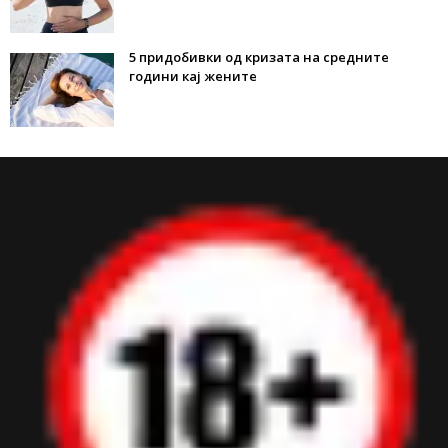
5 придобивки од кризата на средните
години кај жените