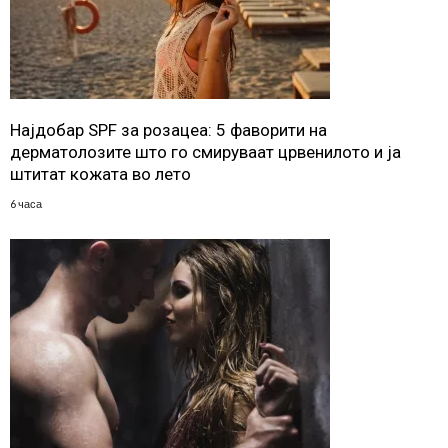
Најдобар SPF за розацеа: 5 фаворити на
дерматолозите што го смируваат црвенилото и ја
штитат кожата во лето
6 часа