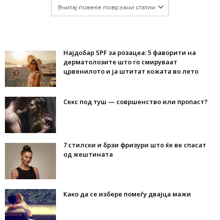
Вчитај повеќе поврзани статии
Најдобар SPF за розацеа: 5 фаворити на
дерматолозите што го смируваат
црвенилото и ја штитат кожата во лето
Секс под туш — совршенство или пропаст?
7 стилски и брзи фризури што ќе ве спасат
од жештината
Како да се избере помеѓу двајца мажи