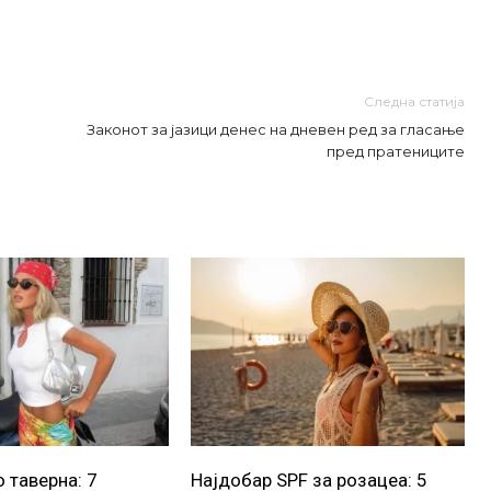
Следна статија
Законот за јазици денес на дневен ред за гласање
пред пратениците
 таверна: 7
Најдобар SPF за розацеа: 5