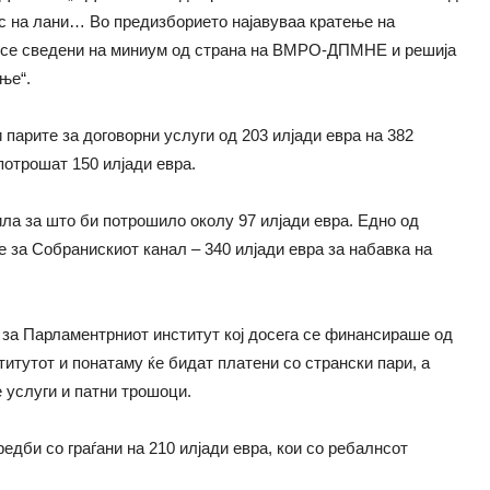
ос на лани… Во предизборието најавуваа кратење на
а се сведени на миниум од страна на ВМРО-ДПМНЕ и решија
ње“.
 парите за договорни услуги од 203 илјади евра на 382
потрошат 150 илјади евра.
ла за што би потрошило околу 97 илјади евра. Едно од
 за Собранискиот канал – 340 илјади евра за набавка на
и за Парламентрниот институт кој досега се финансираше од
итутот и понатаму ќе бидат платени со странски пари, а
 услуги и патни трошоци.
едби со граѓани на 210 илјади евра, кои со ребалнсот