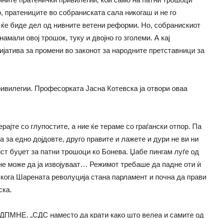
, пратениците во собраниската сала никогаш и не го
ќе биде дел од нивните ветени реформи. Но, собранискиот
амали овој трошок, туку и двојно го зголеми. А кај
јатива за промени во законот за народните претставници за
ривилегии. Професорката Јасна Котевска ја отвори оваа
рајте со глупостите, а ние ќе тераме со граѓански отпор. Па
ка за едно дојдовте, друго правите и лажете и дури не ви ни
ст буџет за патни трошоци ко Бонева. Џабе пингам луѓе од
“ не може да ја извојуваат… Режимот требаше да падне оти ѝ
 кога Шарената револуција стана парламент и почна да прави
ска.
ДПМНЕ. „СДС наместо да крати како што велеа и самите од