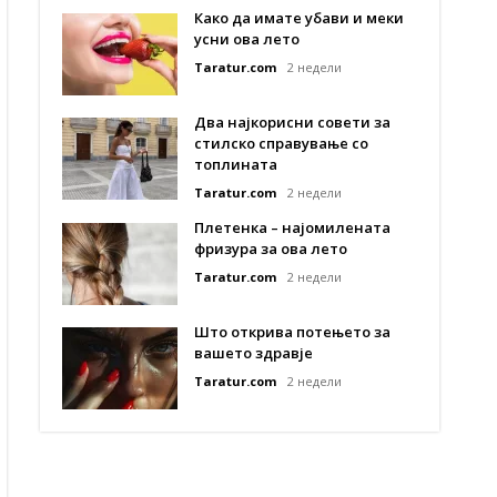
Како да имате убави и меки
усни ова лето
Taratur.com
2 недели
Два најкорисни совети за
стилско справување со
топлината
Taratur.com
2 недели
Плетенка – најомилената
фризура за ова лето
Taratur.com
2 недели
Што открива потењето за
вашето здравје
Taratur.com
2 недели