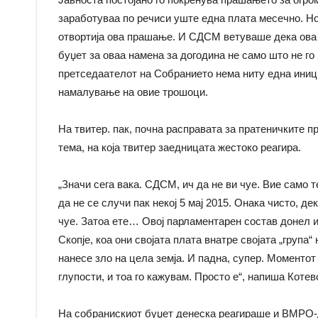
заработуваа по речиси уште една плата месечно. Но
отвортија ова прашање. И СДСМ ветуваше дека ова 
буџет за оваа намена за догодина не само што не го н
претседаателот на Собранието нема ниту една иници
намалување на овие трошоци.
На твитер. пак, почна расправата за пратеничките п
тема, на која твитер заедницата жестоко реагира.
„Значи сега вака. СДСМ, ич да не ви чуе. Вие само те
да не се случи пак некој 5 мај 2015. Онака чисто, де
чуе. Затоа ете… Овој парламентарен состав донел и
Скопје, коа они својата плата внатре својата „група
нанесе зло на цела земја. И падна, супер. Моментот
глупости, и тоа го кажувам. Просто е“, напиша Котев
На собранискиот буџет денеска реагираше и ВМРО-