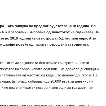
а. Така пишува во предлог буџетот за 2018 година. Во
 437 вработени (34 повеќе од почетокот на годинава). За
е во 2018 година ќе се потрошат 5,1 милион евра. А за
и двојно повеќе од парите потрошени за годинава,
ешки теми во јавноста беа парите кои пратениците ги
рисуство на собраниските седници. Тие добиваа дневници и
а патувањата од местото од каде што доаѓаат до Скопје. На
румица, Битола… собираа и до 20.000 евра за дневници и
 и не вршеле некакви построги контроли за тоа дали тие
мните пратенички привилегии, кои само на патни трошоци