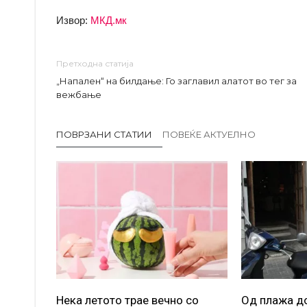
Извор:
МКД.мк
Претходна статија
„Напален“ на билдање: Го заглавил алатот во тег за
вежбање
ПОВРЗАНИ СТАТИИ
ПОВЕЌЕ АКТУЕЛНО
Нека летото трае вечно со
Од плажа до