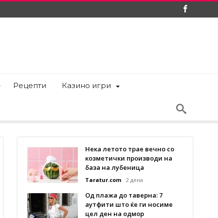
Рецепти
Казино игри
Нека летото трае вечно со
козметички производи на
база на лубеница
Taratur.com
2 дена
Од плажа до таверна: 7
аутфити што ќе ги носиме
цел ден на одмор