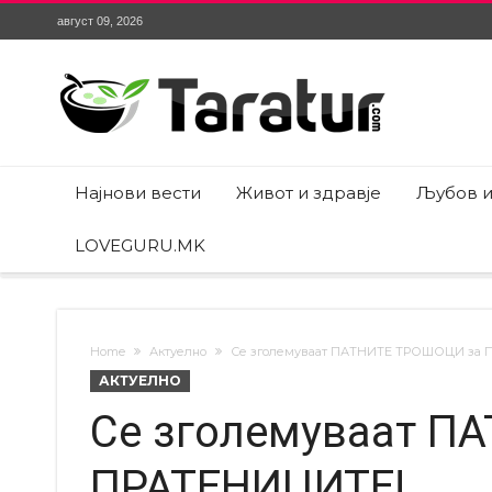
август 09, 2026
Најнови вести
Живот и здравје
Љубов и
LOVEGURU.MK
Home
Актуелно
Се зголемуваат ПАТНИТЕ ТРОШОЦИ за 
АКТУЕЛНО
Се зголемуваат П
ПРАТЕНИЦИТЕ!