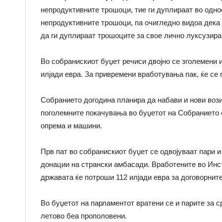
непродуктивните трошоци, тие ги дуплираат во одн
непродуктивните трошоци, па очигледно видоа дек
да ги дуплираат трошоците за свое лично луксузира
Во собранискиот буџет речиси двојно се зголемени и
илјади евра. За привремени вработувања пак, ќе се 
Собранието догодина планира да набави и нови вози
поголемните покачувања во буџетот на Собранието е
опрема и машини.
Прв пат во собранискиот буџет се одвојуваат пари 
донации на странски амбасади. Вработените во Инст
државата ќе потроши 112 илјади евра за договорните
Во буџетот на парламентот вратени се и парите за ср
летово беа прополовени.