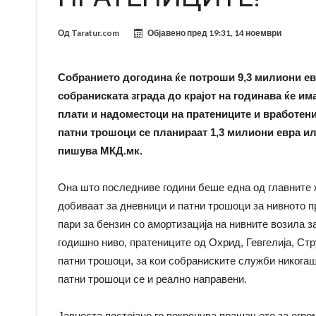
Од
Taratur.com
Објавено пред
19:31, 14 ноември
Собранието догодина ќе потроши 9,3 милиони евр
собраниската зграда до крајот на годинава ќе има
плати и надоместоци на пратениците и вработенит
патни трошоци се планираат 1,3 милиони евра ил
пишува МКД.мк.
Она што последниве години беше една од главните ж
добиваат за дневници и патни трошоци за нивното п
пари за бензин со амортизација на нивните возила з
годишно ниво, пратениците од Охрид, Гевгелија, Ст
патни трошоци, за кои собраниските служби никогаш
патни трошоци се и реално направени.
Јавноста постојано го покренува прашањето за огро