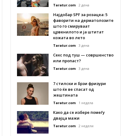
Taratur.com
2 дена
Најдобар SPF за розацеа: 5
фаворити на дерматолозите
што го смируваат
црвенилото и ја штитат
кожата во лето
Taratur.com
3 дена
Секс под туш — совршенство
или пропаст?
Taratur.com
3 дена
7 стилски и брзи фризури
што ќе ве спасат од
жештината
Taratur.com
1 недела
Како да се избере помеѓу
двајца мажи
Taratur.com
2 недели