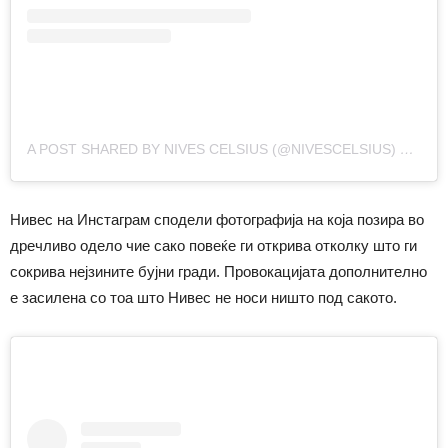
A POST SHARED BY NIVES CELSIUS (@NIVESCELSIUS)
ON
NOV
Нивес на Инстаграм сподели фотографија на која позира во
дречливо одело чие сако повеќе ги открива отколку што ги
сокрива нејзините бујни гради. Провокацијата дополнително
е засилена со тоа што Нивес не носи ништо под сакото.