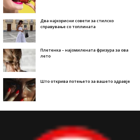
Два најкорисни совети за стилско
справување со топлината
Плетенка – најомилената фризура за ова
лето
Што открива потењето за вашето здравје