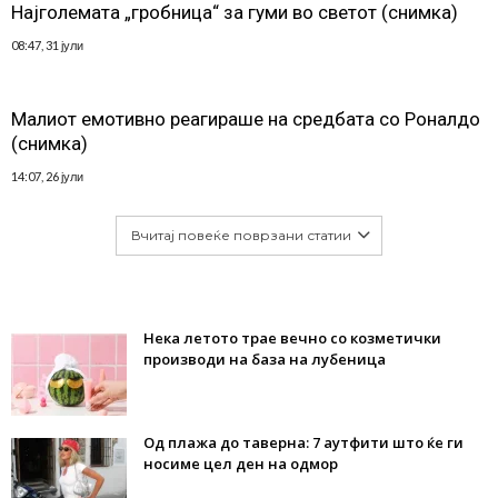
Најголемата „гробница“ за гуми во светот (снимка)
08:47, 31 јули
Малиот емотивно реагираше на средбата со Роналдо
(снимка)
14:07, 26 јули
Вчитај повеќе поврзани статии
Нека летото трае вечно со козметички
производи на база на лубеница
Од плажа до таверна: 7 аутфити што ќе ги
носиме цел ден на одмор