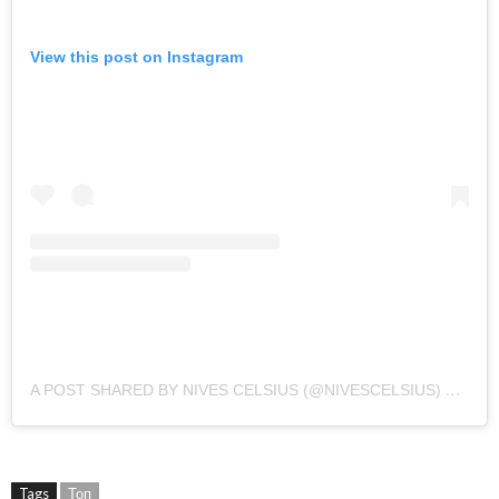
View this post on Instagram
A POST SHARED BY NIVES CELSIUS (@NIVESCELSIUS)
ON
OCT
Tags
Топ