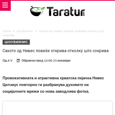
Home
Шоубизнис
Сакото од Нивес повеќе открива отколку што
сокрива
ШОУБИЗНИС
Сакото од Нивес повеќе открива отколку што сокрива
Од
A V
Објавено пред
12:00, 21 ноември
Провокативната и атрактивна хрватска пејачка Нивес
Целзиус повторно ги разбранува духовите на
социјалните мрежи со нова заводлива фотка.