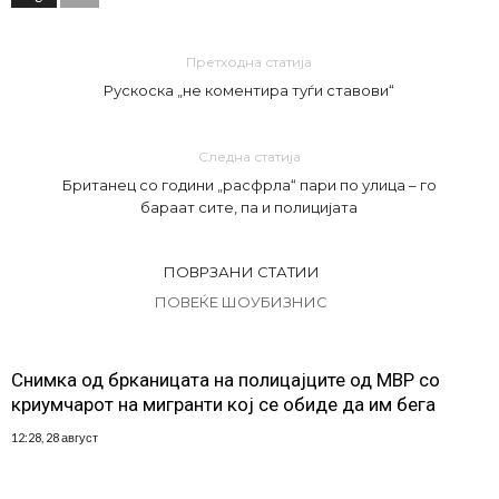
Претходна статија
Рускоска „не коментира туѓи ставови“
Следна статија
Британец со години „расфрла“ пари по улица – го
бараат сите, па и полицијата
ПОВРЗАНИ СТАТИИ
ПОВЕЌЕ ШОУБИЗНИС
Снимка од брканицата на полицајците од МВР со
криумчарот на мигранти кој се обиде да им бега
12:28, 28 август