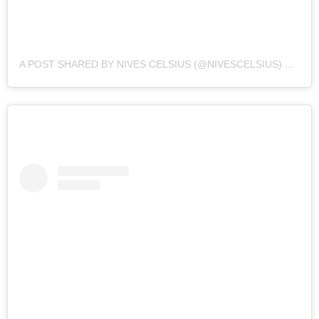
A POST SHARED BY NIVES CELSIUS (@NIVESCELSIUS)
ON
OCT