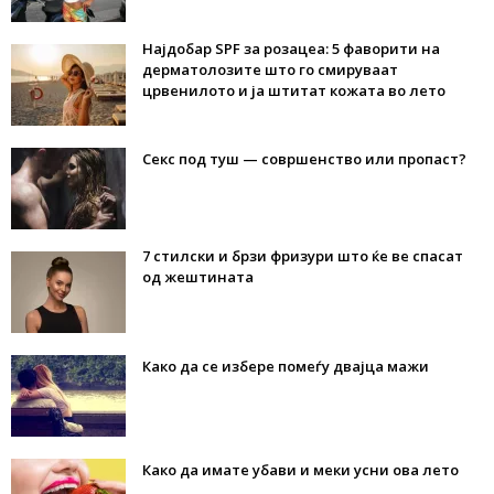
Најдобар SPF за розацеа: 5 фаворити на
дерматолозите што го смируваат
црвенилото и ја штитат кожата во лето
Секс под туш — совршенство или пропаст?
7 стилски и брзи фризури што ќе ве спасат
од жештината
Како да се избере помеѓу двајца мажи
Како да имате убави и меки усни ова лето