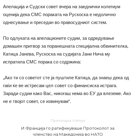
Апелација и Судски совет вчера на заеднички колегиум
оценија дека СМС пораката на Рускоска е недолично
однесување и преседан во правосудниот систем.
По одлуката на апелационите судии, за одредување
домашен притвор за поранешната специјална обвинителка,
Катица Јанева, Рускоска на судијата Јани Нича му
испратила СМС порака со содржина:
„Ако ти со советот сте ја пуштиле Катица, да знаеш дека од
гаќи ќе ве истресам цел совет со финансиска истрага.
Заради судии како Вас, никогаш нема во ЕУ да влеземе. Ако
не е твојот совет, се извинувам“.
Претходна статија
И Франција го ратификуваше Протоколот за
членство на Македонија во НАТО