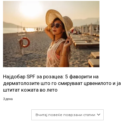
Најдобар SPF за розацеа: 5 фаворити на
дерматолозите што го смируваат црвенилото и ја
штитат кожата во лето
3 дена
Вчитај повеќе поврзани статии