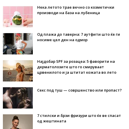
Нека летото трае вечно со козметички
производи на база на лубеница
Од плажа до таверна: 7 аутфити што ќе ги
носиме цел ден на одмор
Најдобар SPF за розацеа: 5 фаворити на
дерматолозите што го смируваат
црвенилото и ја штитат кожата во лето
Секс под туш — совршенство или пропаст?
7 стилски и брзи фризури што ќе ве спасат
од жештината