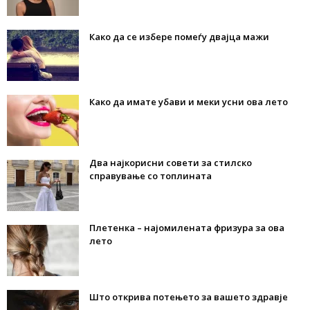
Како да се избере помеѓу двајца мажи
Како да имате убави и меки усни ова лето
Два најкорисни совети за стилско
справување со топлината
Плетенка – најомилената фризура за ова
лето
Што открива потењето за вашето здравје