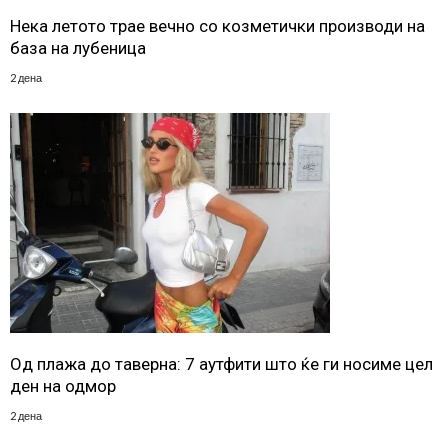
Нека летото трае вечно со козметички производи на
база на лубеница
2 дена
Од плажа до таверна: 7 аутфити што ќе ги носиме цел
ден на одмор
2 дена