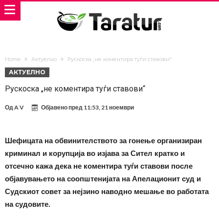
Home
Актуелно
Рускоска „не коментира туѓи ставови“
АКТУЕЛНО
Рускоска „не коментира туѓи ставови“
Од
A V
Објавено пред
11:53, 21 ноември
Шефицата на обвинителството за гонење организиран
криминал и корупција во изјава за Сител кратко и
отсечно кажа дека не коментира туѓи ставови после
објавувањето на соопштенијата на Апелационит суд и
Судскиот совет за нејзино наводно мешање во работата
на судовите.