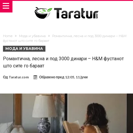
Home
Мода и убавина
Романтична, лесна и под 3000 динари – H&M
фустанот што сите го бараат
МОДА И УБАВИНА
Романтична, лесна и под 3000 динари – H&M фустанот
што сите го бараат
Од
Taratur.com
Објавено пред
12:05, 11 јуни