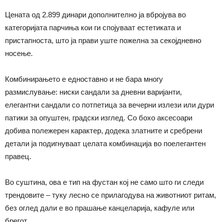
Цената од 2.899 динари дополнително ја вбројува во
категоријата парчиња кои ги спојуваат естетиката и
пристапноста, што ја прави уште пожелна за секојдневно
носење.
Комбинирањето е едноставно и не бара многу
размислување: ниски сандали за дневни варијанти,
елегантни сандали со потпетица за вечерни излези или дури
патики за опуштен, градски изглед. Со бохо аксесоари
добива полежерен карактер, додека златните и сребрени
детали ја подигнуваат целата комбинација во поелегантен
правец.
Во суштина, ова е тип на фустан кој не само што ги следи
трендовите – туку лесно се прилагодува на животниот ритам,
без оглед дали е во прашање канцеларија, кафуле или
брегот.