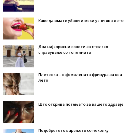
Како да имате убави и меки усни ова лето
Два најкорисни совети за стилско
справување со топлината
Плетенка – најомилената фризура за ова
лето
Што открива потењето за вашето здравје
Подобрете го варењето со неколку