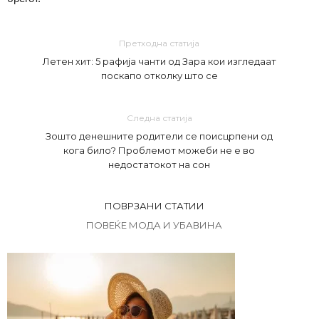
Претходна статија
Летен хит: 5 рафија чанти од Зара кои изгледаат
поскапо отколку што се
Следна статија
Зошто денешните родители се поисцрпени од
кога било? Проблемот можеби не е во
недостатокот на сон
ПОВРЗАНИ СТАТИИ
ПОВЕЌЕ МОДА И УБАВИНА