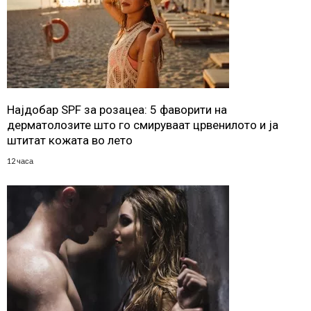
Најдобар SPF за розацеа: 5 фаворити на
дерматолозите што го смируваат црвенилото и ја
штитат кожата во лето
12 часа