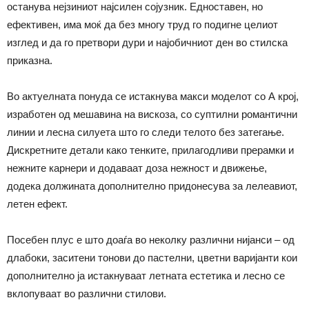
останува нејзиниот најсилен сојузник. Едноставен, но
ефективен, има моќ да без многу труд го подигне целиот
изглед и да го претвори дури и најобичниот ден во стилска
приказна.
Во актуелната понуда се истакнува макси моделот со А крој,
изработен од мешавина на вискоза, со суптилни романтични
линии и лесна силуета што го следи телото без затегање.
Дискретните детали како тенките, прилагодливи прерамки и
нежните карнери и додаваат доза нежност и движење,
додека должината дополнително придонесува за лелеавиот,
летен ефект.
Посебен плус е што доаѓа во неколку различни нијанси – од
длабоки, заситени тонови до пастелни, цветни варијанти кои
дополнително ја истакнуваат летната естетика и лесно се
вклопуваат во различни стилови.