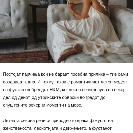
Постојат парчиња кои не бараат посебна прилика – тие сами
создаваат една. И токму таков е романтичниот летен модел
на фустан од брендот H&M, кој лесно се вклопува во секој
дел од денот, од утринските обврски во градот до
опуштените вечерни моменти на море.
Летната сезона речиси природно го враќа фокусот на
женственоста, леснотијата и движењето, а фустанот