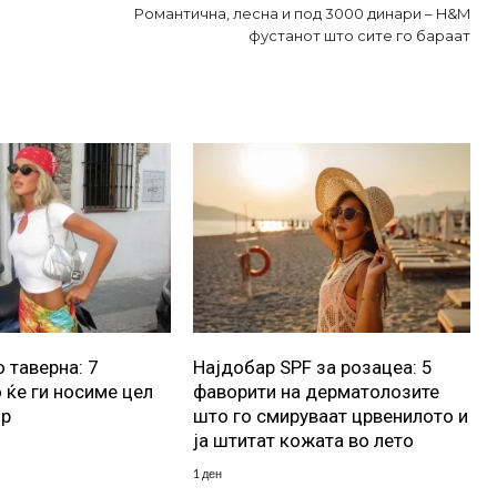
Романтична, лесна и под 3000 динари – H&M
фустанот што сите го бараат
 таверна: 7
Најдобар SPF за розацеа: 5
 ќе ги носиме цел
фаворити на дерматолозите
ор
што го смируваат црвенилото и
ја штитат кожата во лето
1 ден