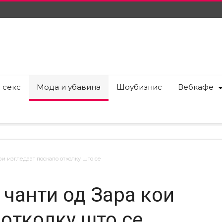
 секс
Мода и убавина
Шоубизнис
Вебкафе
кои изгледаат поскапо отколку што се
а чанти од Зара кои
 отколку што се