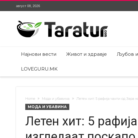
август 08, 2026
Најнови вести
Живот и здравје
Љубов и
LOVEGURU.MK
Home
Мода и убавина
Летен хит: 5 рафија чанти од Зара 
МОДА И УБАВИНА
Летен хит: 5 рафиј
изгледаат поскапо