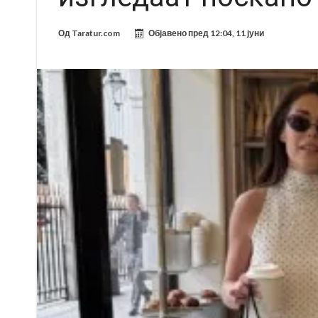
Од
Taratur.com
Објавено пред
12:04, 11 јуни