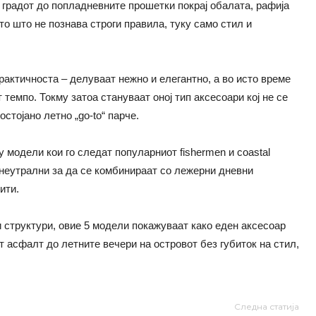
о градот до попладневните прошетки покрај обалата, рафија
о што не познава строги правила, туку само стил и
рактичноста – делуваат нежно и елегантно, а во исто време
темпо. Токму затоа стануваат оној тип аксесоари кој не се
стојано летно „go-to“ парче.
у модели кои го следат популарниот fishermen и coastal
о неутрални за да се комбинираат со лежерни дневни
ити.
 структури, овие 5 модели покажуваат како еден аксесоар
т асфалт до летните вечери на островот без губиток на стил,
Следна статија