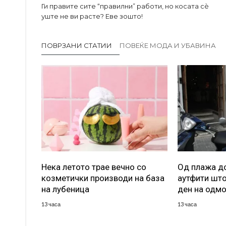
Ги правите сите “правилни” работи, но косата сè
уште не ви расте? Еве зошто!
ПОВРЗАНИ СТАТИИ
ПОВЕЌЕ МОДА И УБАВИНА
Нека летото трае вечно со
Од плажа до
козметички производи на база
аутфити што
на лубеница
ден на одм
13 часа
13 часа