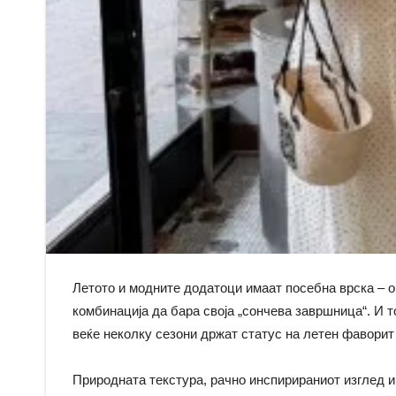
Летото и модните додатоци имаат посебна врска – о
комбинација да бара своја „сончева завршница“. И т
веќе неколку сезони држат статус на летен фаворит 
Природната текстура, рачно инспирираниот изглед и