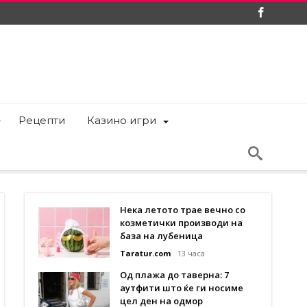
Рецепти
Казино игри
Нека летото трае вечно со
козметички производи на
база на лубеница
Taratur.com
13 часа
Од плажа до таверна: 7
аутфити што ќе ги носиме
цел ден на одмор