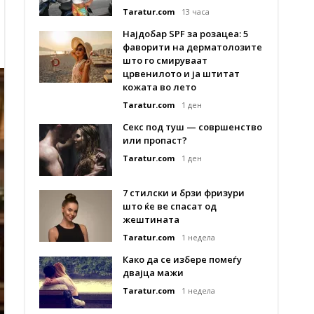
Taratur.com
13 часа
Најдобар SPF за розацеа: 5
фаворити на дерматолозите
што го смируваат
црвенилото и ја штитат
кожата во лето
Taratur.com
1 ден
Секс под туш — совршенство
или пропаст?
Taratur.com
1 ден
7 стилски и брзи фризури
што ќе ве спасат од
жештината
Taratur.com
1 недела
Како да се избере помеѓу
двајца мажи
Taratur.com
1 недела