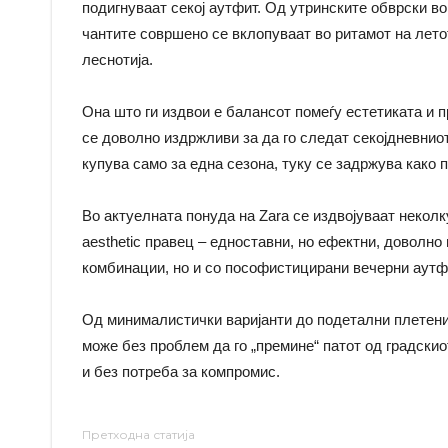
подигнуваат секој аутфит. Од утринските обврски в
чантите совршено се вклопуваат во ритамот на летот
леснотија.
Она што ги издвои е балансот помеѓу естетиката и п
се доволно издржливи за да го следат секојдневниот 
купува само за една сезона, туку се задржува како по
Во актуелната понуда на Zara се издвојуваат неколк
aesthetic правец – едноставни, но ефектни, доволн
комбинации, но и со пософистицирани вечерни аутф
Од минималистички варијанти до подетални плетени
можe без проблем да го „премине“ патот од градскио
и без потреба за компромис.
Претходна статија