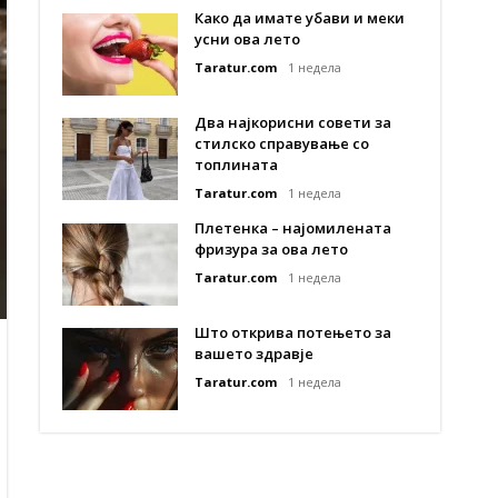
Како да имате убави и меки
усни ова лето
Taratur.com
1 недела
Два најкорисни совети за
стилско справување со
топлината
Taratur.com
1 недела
Плетенка – најомилената
фризура за ова лето
Taratur.com
1 недела
Што открива потењето за
вашето здравје
Taratur.com
1 недела