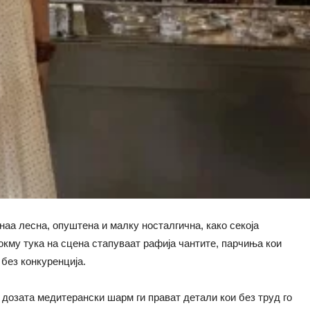
наа лесна, опуштена и малку носталгична, како секоја
окму тука на сцена стапуваат рафија чантите, парчиња кои
без конкуренција.
 дозата медитерански шарм ги прават детали кои без труд го