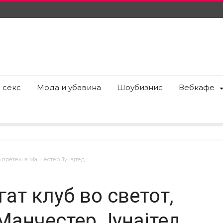
 секс
Мода и убавина
Шоубизнис
Вебкафе
го претекна Манчестер Јунајтед
ат клуб во светот,
Манчестер Јунајтед