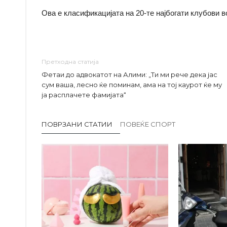
Ова е класификацијата на 20-те најбогати клубови в
Претходна статија
Фетаи до адвокатот на Алими: „Ти ми рече дека јас
сум ваша, лесно ќе поминам, ама на тој каурот ќе му
ја расплачете фамијата“
ПОВРЗАНИ СТАТИИ
ПОВЕЌЕ СПОРТ