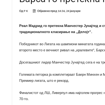
Од
P K
Објавено пред
14:36, 24 јануари
Реал Мадрид го претекна Манчестер Јунајтед и с
традиционалното класирање на „Делојт“.
Победникот во Лигата на шампиони минатата година 
второто место е вечниот ривал на „кралевите“, Барс
Досегашниот лидер Манчестер Јунајтед сега е на тр
Големата петорка ја комплетираат Баерн Минхен и 
Премиер лигата, што е рекорд.
Финалистот од ЛШ, Ливерпул има најголем прогрес на
70-то.