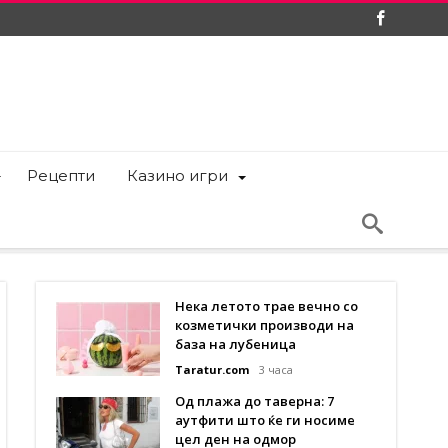
Рецепти
Казино игри
Нека летото трае вечно со
козметички производи на
база на лубеница
Taratur.com
3 часа
Од плажа до таверна: 7
аутфити што ќе ги носиме
цел ден на одмор