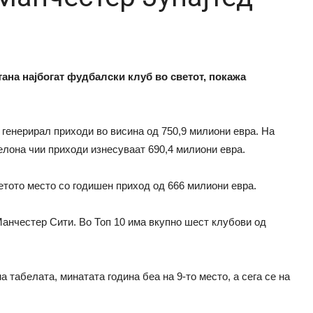
тана најбогат фудбалски клуб во светот, покажа
генерирал приходи во висина од 750,9 милиони евра. На
елона чии приходи изнесуваат 690,4 милиони евра.
етото место со годишен приход од 666 милиони евра.
Манчестер Сити. Во Топ 10 има вкупно шест клубови од
 табелата, минатата година беа на 9-то место, а сега се на