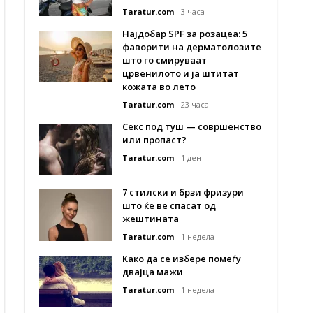
Taratur.com
3 часа
Најдобар SPF за розацеа: 5
фаворити на дерматолозите
што го смируваат
црвенилото и ја штитат
кожата во лето
Taratur.com
23 часа
Секс под туш — совршенство
или пропаст?
Taratur.com
1 ден
7 стилски и брзи фризури
што ќе ве спасат од
жештината
Taratur.com
1 недела
Како да се избере помеѓу
двајца мажи
Taratur.com
1 недела