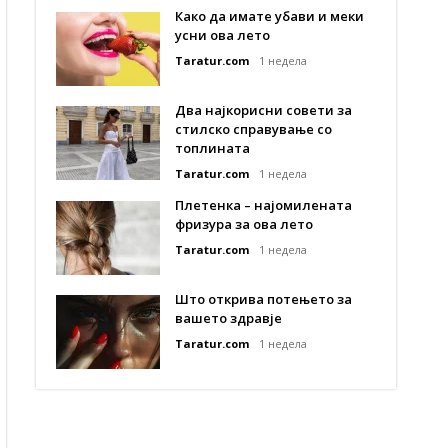
Како да имате убави и меки
усни ова лето
Taratur.com
1 недела
Два најкорисни совети за
стилско справување со
топлината
Taratur.com
1 недела
Плетенка – најомилената
фризура за ова лето
Taratur.com
1 недела
Што открива потењето за
вашето здравје
Taratur.com
1 недела