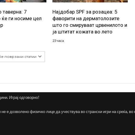
 таверна: 7
Најдобар SPF за розацеа: 5
 ќе ги носиме цел
фаворити на дерматолозите
ор
што го смируваат црвенилото и
ја штитат кожата во лето
23 часа
ќе поврзани статии
дини. Играј одговорно!
и не е дозволено физичко лице да учествува во странски игри на среќа, во 