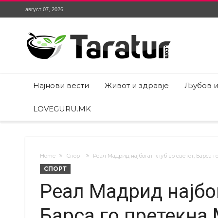
август 07, 2026
Најнови вести
Живот и здравје
Љубов и
LOVEGURU.MK
Home
Спорт
Реал Мадрид најбогат клуб во светот, Барса 
СПОРТ
Реал Мадрид најбог
Барса го претекна 