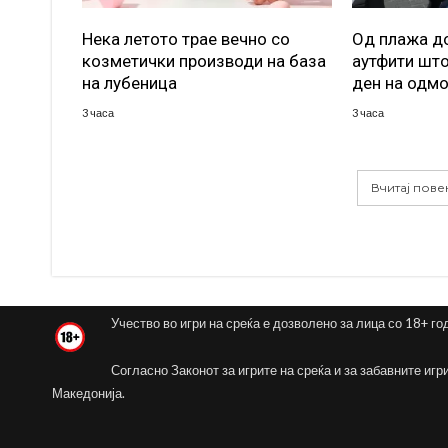
Нека летото трае вечно со
Од плажа до
козметички производи на база
аутфити што
на лубеница
ден на одм
3 часа
3 часа
Вчитај пове
Учество во игри на среќа е дозволено за лица со 18+ го
Согласно Законот за игрите на среќа и за забавните игр
Македонија.