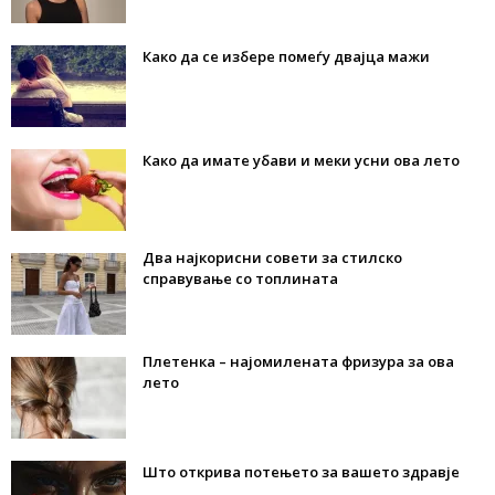
Како да се избере помеѓу двајца мажи
Како да имате убави и меки усни ова лето
Два најкорисни совети за стилско
справување со топлината
Плетенка – најомилената фризура за ова
лето
Што открива потењето за вашето здравје