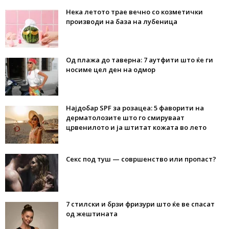
Нека летото трае вечно со козметички
производи на база на лубеница
Од плажа до таверна: 7 аутфити што ќе ги
носиме цел ден на одмор
Најдобар SPF за розацеа: 5 фаворити на
дерматолозите што го смируваат
црвенилото и ја штитат кожата во лето
Секс под туш — совршенство или пропаст?
7 стилски и брзи фризури што ќе ве спасат
од жештината