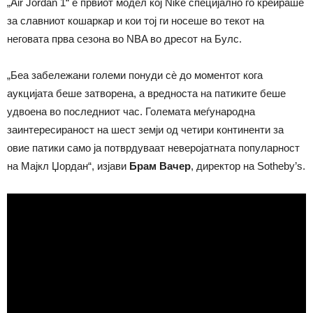
„Air Jordan 1“ е првиот модел кој Nike специјално го креираше
за славниот кошаркар и кои тој ги носеше во текот на
неговата прва сезона во NBA во дресот на Булс.
„Беа забележани големи понуди сè до моментот кога
аукцијата беше затворена, а вредноста на патиките беше
удвоена во последниот час. Големата меѓународна
заинтересираност на шест земји од четири континенти за
овие патики само ја потврдуваат неверојатната популарност
на Мајкл Џордан“, изјави
Брам Вачер
, директор на Sotheby’s.