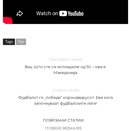
Tags
Топ
Претходна статија
Виц: Што сте се исплашиле од 5G – ова е
Македонија
Следна статија
Фудбалот го „победи“ коронавирусот: Еве кога
започнуваат фудбалските лиги!
ПОВРЗАНИ СТАТИИ
ПОВЕЌЕ ВЕБКАФЕ