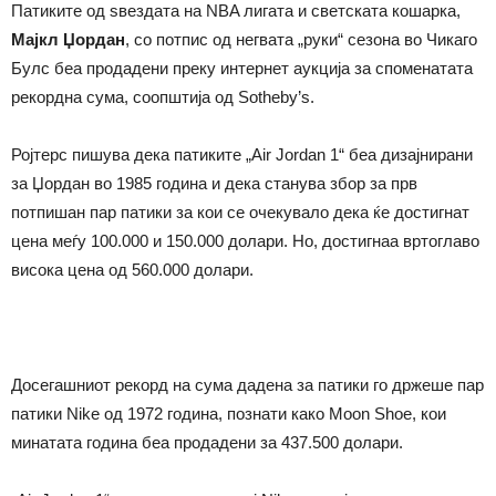
Патиките од ѕвездата на NBA лигата и светската кошарка,
Мајкл Џордан
, со потпис од негвата „руки“ сезона во Чикаго
Булс беа продадени преку интернет аукција за споменатата
рекордна сума, соопштија од Sotheby’s.
Ројтерс пишува дека патиките „Air Jordan 1“ беа дизајнирани
за Џордан во 1985 година и дека станува збор за прв
потпишан пар патики за кои се очекувало дека ќе достигнат
цена меѓу 100.000 и 150.000 долари. Но, достигнаа вртоглаво
висока цена од 560.000 долари.
Досегашниот рекорд на сума дадена за патики го држеше пар
патики Nike од 1972 година, познати како Moon Shoe, кои
минатата година беа продадени за 437.500 долари.