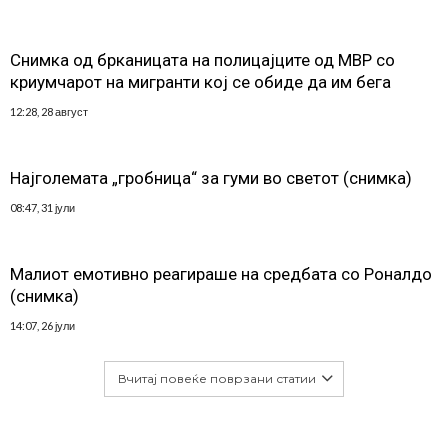
Снимка од брканицата на полицајците од МВР со
криумчарот на мигранти кој се обиде да им бега
12:28, 28 август
Најголемата „гробница“ за гуми во светот (снимка)
08:47, 31 јули
Малиот емотивно реагираше на средбата со Роналдо
(снимка)
14:07, 26 јули
Вчитај повеќе поврзани статии