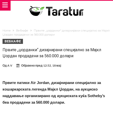
Home
Вебкафе
Првите „џорданки“ дизајнирани специјално за Мајкл
Џордан продадени за 560.000 долари
ВЕБКАФЕ
Првите „џорданки“ дизајнирани специјално за Мајкл
Џордан продадени за 560.000 долари
Од
A V
Објавено пред
12:52, 18 мај
Првите патики Air Jordan, дизајнирани специјално за
кошаркарската легенда Мајкл Џордан, на аукциско
наддавање организирано од аукциската куќа Sotheby’s
беа продадени за 560.000 долари.