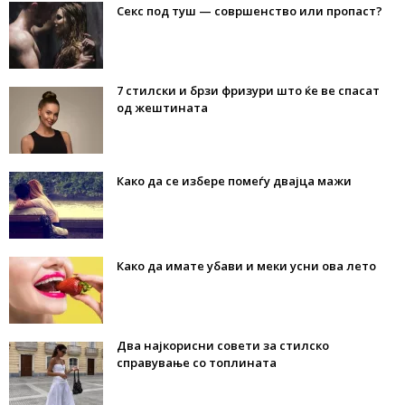
Секс под туш — совршенство или пропаст?
7 стилски и брзи фризури што ќе ве спасат
од жештината
Како да се избере помеѓу двајца мажи
Како да имате убави и меки усни ова лето
Два најкорисни совети за стилско
справување со топлината