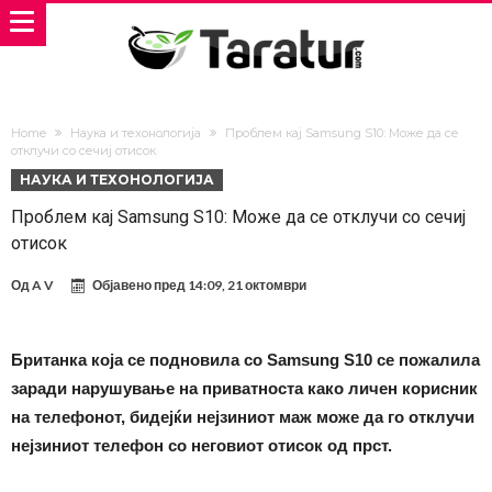
Home
Наука и техонологија
Проблем кај Samsung S10: Може да се
отклучи со сечиј отисок
НАУКА И ТЕХОНОЛОГИЈА
Проблем кај Samsung S10: Може да се отклучи со сечиј
отисок
Од
A V
Објавено пред
14:09, 21 октомври
Британка која се подновила со Samsung S10 се пожалила
заради нарушување на приватноста како личен корисник
на телефонот, бидејќи нејзиниот маж може да го отклучи
нејзиниот телефон со неговиот отисок од прст.