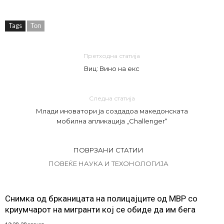
Tags
Топ
Претходна статија
Виц: Вино на екс
Следна статија
Млади иноватори ја создадоа македонската
мобилна апликација „Challenger“
ПОВРЗАНИ СТАТИИ
ПОВЕЌЕ НАУКА И ТЕХОНОЛОГИЈА
Снимка од брканицата на полицајците од МВР со
криумчарот на мигранти кој се обиде да им бега