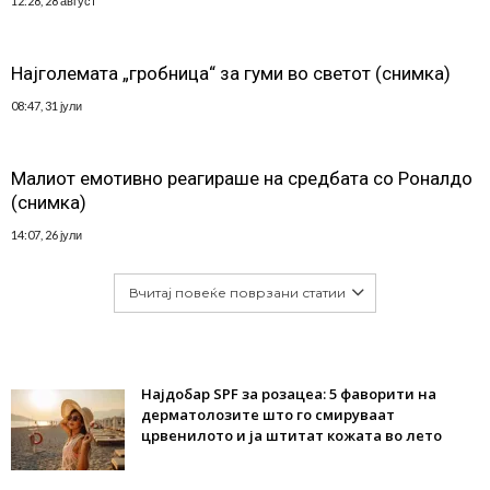
12:28, 28 август
Најголемата „гробница“ за гуми во светот (снимка)
08:47, 31 јули
Малиот емотивно реагираше на средбата со Роналдо
(снимка)
14:07, 26 јули
Вчитај повеќе поврзани статии
Најдобар SPF за розацеа: 5 фаворити на
дерматолозите што го смируваат
црвенилото и ја штитат кожата во лето