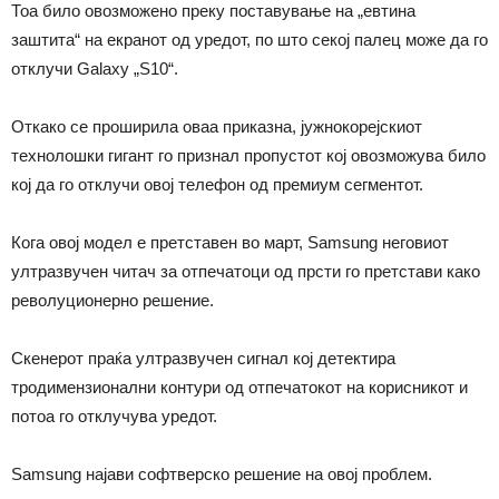
Тоа било овозможено преку поставување на „евтина
заштита“ на екранот од уредот, по што секој палец може да го
отклучи Galaxy „S10“.
Откако се проширила оваа приказна, јужнокорејскиот
технолошки гигант го признал пропустот кој овозможува било
кој да го отклучи овој телефон од премиум сегментот.
Кога овој модел е претставен во март, Samsung неговиот
ултразвучен читач за отпечатоци од прсти го претстави како
револуционерно решение.
Скенерот праќа ултразвучен сигнал кој детектира
тродимензионални контури од отпечатокот на корисникот и
потоа го отклучува уредот.
Samsung најави софтверско решение на овој проблем.