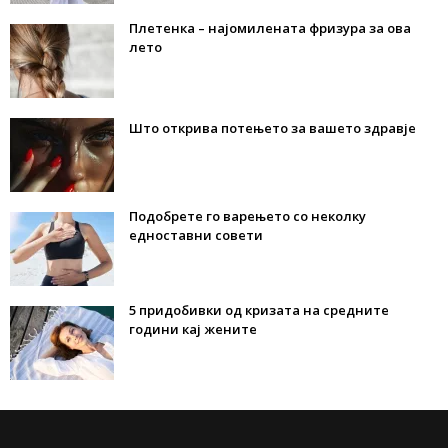
Плетенка – најомилената фризура за ова
лето
Што открива потењето за вашето здравје
Подобрете го варењето со неколку
едноставни совети
5 придобивки од кризата на средните
години кај жените