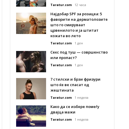
Taratur.com
12 часа
Најдобар SPF за розацеа: 5
фаворити на дерматолозите
што го смируваат
црвенилото и ја штитат
кожата во лето
Taratur.com
1 ден
Секс под туш — совршенство
или пропаст?
Taratur.com
1 ден
7 стилски и брзи фризури
што ќе ве спасат од
жештината
Taratur.com
1 недела
Како да се избере помеѓу
двајца мажи
Taratur.com
1 недела