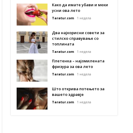
Како да имате убави и меки
усни ова лето
Taratur.com
1 недела
Два најкорисни совети за
стилско справување со
топлината
Taratur.com
1 недела
Плетенка – најомилената
фризура за ова лето
Taratur.com
1 недела
Што открива потењето за
вашето здравје
Taratur.com
1 недела