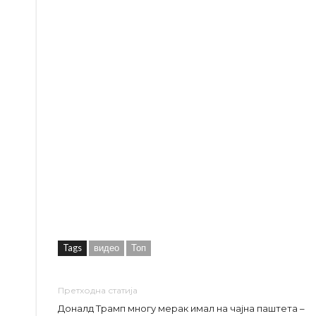
Tags
видео
Топ
Претходна статија
Доналд Трамп многу мерак имал на чајна паштета –