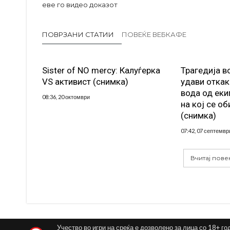
еве го видео доказот
ПОВРЗАНИ СТАТИИ
ПОВЕЌЕ ВЕБКАФЕ
Sister of NO mercy: Калуѓерка
Трагедија в
VS активист (снимка)
удави откак
вода од еки
08:36, 20 октомври
на кој се об
(снимка)
07:42, 07 септемвр
Вчитај пове
Учество во игри на среќа е дозволено за лица со 18+ го