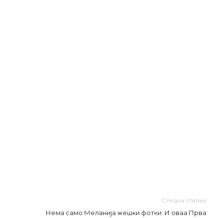
Следна статија
Нема само Меланија жешки фотки: И оваа Прва