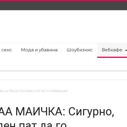
 секс
Мода и убавина
Шоубизнис
Вебкафе
а му беше последен пат да го навредува!
АА МАИЧКА: Сигурно,
ен пат да го