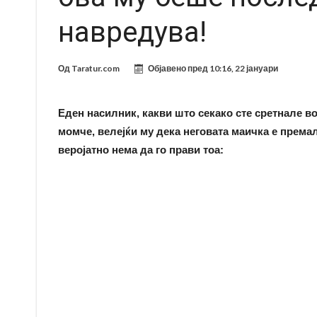
навредува!
Од
Taratur.com
Објавено пред
10:16, 22 јануари
Еден насилник, какви што секако сте сретнале 
момче, велејќи му дека неговата маичка е премал
веројатно нема да го прави тоа: