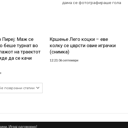
дама се фотографираше гола
о Пиреј: Маж се
Кршење Лего коцки – еве
о беше турнат во
колку се цврсти овие играчки
пажот на траектот
(снимка)
иде да се качи
12:23, 06 септември
и
ќе поврзани статии
дини. Играј одговорно!