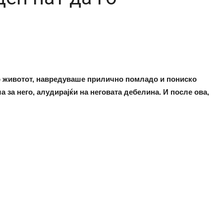
во животот, навредуваше прилично помладо и пониско
а за него, алудирајќи на неговата дебелина. И после ова,