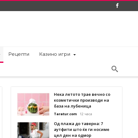
Рецепти
Казино игри
Нека летото трае вечно со
козметички производи на
база на лубеница
Taratur.com
12 часа
Од плажа до таверна: 7
аутфити што ќе ги носиме
цел ден на одмор