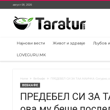
август 08, 2026
Најнови вести
Живот и здравје
Љубов и
LOVEGURU.MK
Home
Вебкафе
ПРЕДЕБЕЛ СИ ЗА ТАА МАИЧКА: Сигурно, ов
ВЕБКАФЕ
ПРЕДЕБЕЛ СИ ЗА Т
ова му беше послед