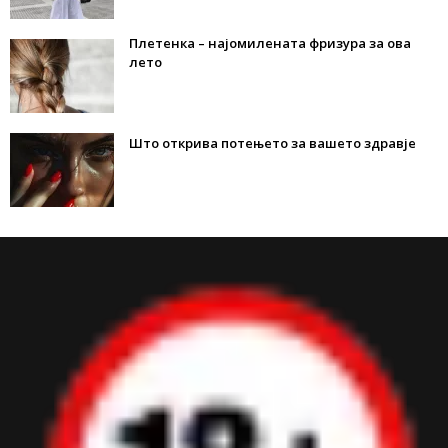
Плетенка – најомилената фризура за ова
лето
Што открива потењето за вашето здравје