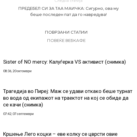
Следна статија
ПРЕДЕБЕЛ СИ ЗА ТАА МАИЧКА: Сигурно, ова му
беше последен пат да го навредува!
ПОВРЗАНИ СТАТИИ
ПОВЕЌЕ ВЕБКАФЕ
Sister of NO mercy: Калуѓерка VS активист (снимка)
08:36, 20 октомври
Трагедија во Пиреј: Маж се удави откако беше турнат
во вода од екипажот на траектот на кој се обиде да
се качи (снимка)
07:42, 07 септември
Кршење Лего коцки – еве колку се цврсти овие