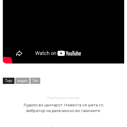
Tags
видео
Топ
Претходна статија
Лудило во центарот: Невеста се шета со
вибратор на далечинско во гаќичките