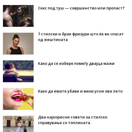
Секс под туш — совршенство или пропаст?
7 стилски и брзи фризури што ќе ве спасат
од жештината
Како да се избере помеѓу двајца мажи
Како да имате убави и меки усни ова лето
Два најкорисни совети за стилско
справување со топлината