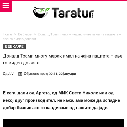
Home
Вебкафе
Доналд Трамп многу мерак имал на чајна паштета –
еве го видео доказот
ВЕБКАФЕ
Доналд Трамп многу мерак имал на чајна паштета – еве
го видео доказот
Од
A V
Објавено пред
09:51, 22 јануари
Е сега, дали од Аргета, од МИК Свети Николе или од
некој друг производител, не кажа, ама може да испадне
добар бизнис ако го кандисаме од нашите да јаде.