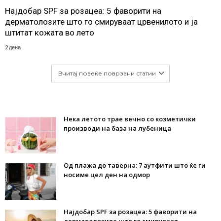
Најдобар SPF за розацеа: 5 фаворити на
дерматолозите што го смируваат црвенилото и ја
штитат кожата во лето
2 дена
Вчитај повеќе поврзани статии
Нека летото трае вечно со козметички
производи на база на лубеница
Од плажа до таверна: 7 аутфити што ќе ги
носиме цел ден на одмор
Најдобар SPF за розацеа: 5 фаворити на