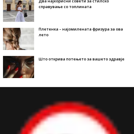
Два најкорисни совети за стилско
справување со топлината
Плетенка – најомилената фризура за ова
лето
Што открива потењето за вашето здравје