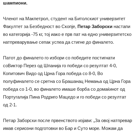
шампиони.
Членот на Макпетрол, студент на Битолскиот универзитет
Факултет за Безбедност во Скопје,
Петар Заборски
настапи
во категорија -75 кг, тој иако е прв пат на едно универзитетско
натпреварување сепак успеа да стигне до финалето.
Патот до финалето го избори со победите постигнати
соВиктор Перез од Шпанија го победи со резултат 4-0,
Копитович Видо од Црна Гора победа со 8-0, Во
полуфиналето се сретна со Брашанац Немања од Црна Гора
победа со 1-0, во финалето имаше борба со домаќинот од
Португалија Пина Родриго Мацедо и го победи со резултат
од 2-1.
Петар Заборски после првенството изјави: „За овој натпревар
имав сериозни подготовки во Бар и Суто море. Можам да