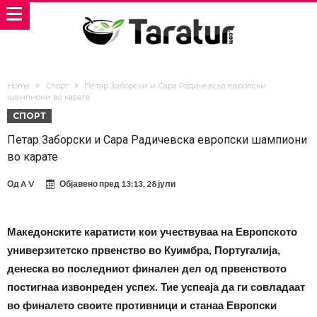
Home
Спорт
Петар Заборски и Сара Радичевска европски
шампиони во карате
СПОРТ
Петар Заборски и Сара Радичевска европски шампиони
во карате
Од
A V
Објавено пред
13:13, 28 јули
Македонските каратисти кои учествуваа на Европското
универзитетско првенство во Куимбра, Португалија,
денеска во последниот финален дел од првенството
постигнаа извонреден успех. Тие успеаја да ги совладаат
во финалето своите противници и станаа Европски