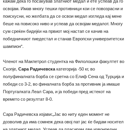
кажам дека го посакував златниот медал и ете успеав да го
освојам. Имав многу тешки противници кои се повозрасни и
поискусни, но желбата да се освои медал изгледа кај мене
беше на повисоко ниво и успеав да освојам медалот. Многу
сум среќен бидејќи на првиот мој настап се качив на
победничкиот пиедестал и станав Европски универзитетски
шампион“.
Членот на Макпетрол студентка на Филолошки факултет во
Скопје,
Сара Радичевска
категорија -50 кг, во
полуфиналната борба се сретна со Елиф Сена од Турција и
победи со 3-2, во финалната борба за противник ја имаше
Португалката Леал Сара, и ја победи пред истекот на
времето со резултат 8-0.
Сара Радичевска изјави:„Јас во ниту еден момент не
дозволив да има сомнеж дека овој пат јас ќе бидам носител
на златниот медал. Успеав да пласирам две извонредни