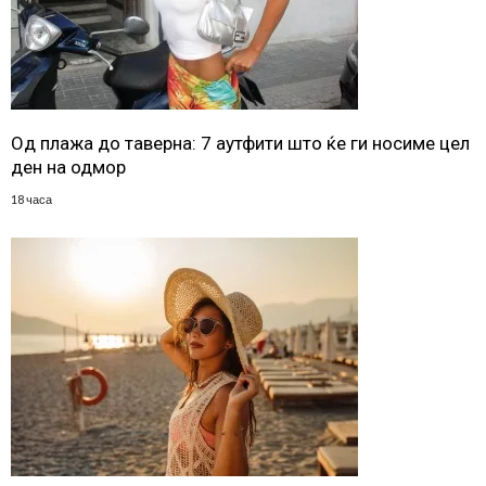
Од плажа до таверна: 7 аутфити што ќе ги носиме цел
ден на одмор
18 часа