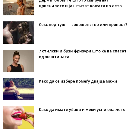
дерматолозите што го смируваат
црвенилото и ја штитат кожата во лето
Секс под туш — совршенство или пропаст?
7 стилски и брзи фризури што ќе ве спасат
од жештината
Како да се избере помеѓу двајца мажи
Како да имате убави и меки усни ова лето