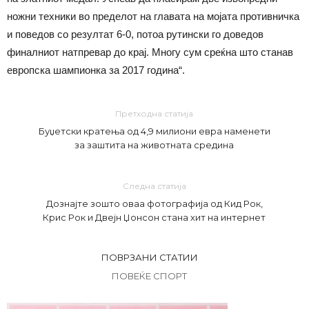
ножни техники во пределот на главата на мојата противничка
и поведов со резултат 6-0, потоа рутински го доведов
финалниот натпревар до крај. Многу сум среќна што станав
европска шампионка за 2017 година“.
Претходна статија
Буџетски кратења од 4,9 милиони евра наменети
за заштита на животната средина
Следна статија
Дознајте зошто оваа фотографија од Кид Рок,
Крис Рок и Двејн Џонсон стана хит на интернет
ПОВРЗАНИ СТАТИИ
ПОВЕЌЕ СПОРТ