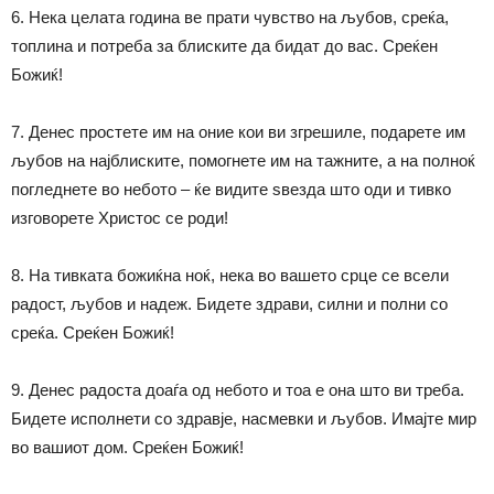
6. Нека целата година ве прати чувство на љубов, среќа,
топлина и потреба за блиските да бидат до вас. Среќен
Божиќ!
7. Денес простете им на оние кои ви згрешиле, подарете им
љубов на најблиските, помогнете им на тажните, а на полноќ
погледнете во небото – ќе видите ѕвезда што оди и тивко
изговорете Христос се роди!
8. На тивката божиќна ноќ, нека во вашето срце се всели
радост, љубов и надеж. Бидете здрави, силни и полни со
среќа. Среќен Божиќ!
9. Денес радоста доаѓа од небото и тоа е она што ви треба.
Бидете исполнети со здравје, насмевки и љубов. Имајте мир
во вашиот дом. Среќен Божиќ!