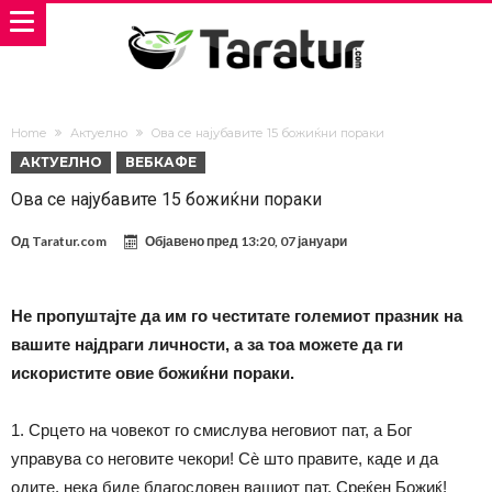
Home
Актуелно
Oва се најубавите 15 божиќни пораки
АКТУЕЛНО
ВЕБКАФЕ
Oва се најубавите 15 божиќни пораки
Од
Taratur.com
Објавено пред
13:20, 07 јануари
Не пропуштајте да им го честитате големиот празник на
вашите најдраги личности, а за тоа можете да ги
искористите овие божиќни пораки.
1. Срцето на човекот го смислува неговиот пат, а Бог
управува со неговите чекори! Сѐ што правите, каде и да
одите, нека биде благословен вашиот пат. Среќен Божиќ!