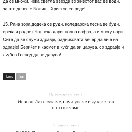
да се множи, нека светла ѕвезда во животот вас ве води,
зашто денес е Божик – Христос се роди!
15. Рана зора додека се руди, коледарска песна ве буди,
среќа и радост Бог нека дари, полна софра, а и многу пари.
Сите да ве служи здравје, бадниковата вечер да ви е на
здравје! Бериќет и касмет в куќи да ви царува, со здравје и
љубов Господ да ве дарува!
Tags
Топ
Претходна статија
Иванов: Да го сакаме, почитуваме и чуваме тоа
што го имаме
Следна статија