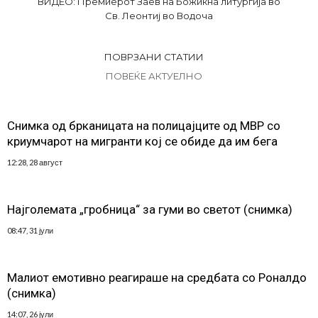
ВИДЕО: Премиерот Заев на Божиќна литургија во
Св. Леонтиј во Водоча
ПОВРЗАНИ СТАТИИ
ПОВЕЌЕ АКТУЕЛНО
Снимка од брканицата на полицајците од МВР со
криумчарот на мигранти кој се обиде да им бега
12:28, 28 август
Најголемата „гробница“ за гуми во светот (снимка)
08:47, 31 јули
Малиот емотивно реагираше на средбата со Роналдо
(снимка)
14:07, 26 јули