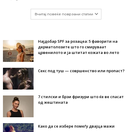
Вчитај повеќе поврзани статии
Најдобар SPF за розацеа: 5 фаворити на
дерматолозите што го смируваат
црвенилото и ја штитат кожата во лето
Секс под туш — совршенство или пропаст?
7 стилски и брзи фризури што ќе ве спасат
од жештината
Како да се избере помеѓу двајца мажи