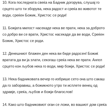
10. Кога последната свеќа на Бадник догорува, слушај го
срцето што ти зборува, нека радост и среќа во животот те
води, среќен Божик, Христос се роди!
11. Божјата милост насекаде нека ве прати, нека за доброто
со добро ви се врати, Христос насекаде да ве води, Среќен
Божик, Христос се роди.
12. Денешниот блажен ден нека ви биде радосен! Божиќ
вратата да ви ја злати, секогаш среќа нека ве прати. Ангел
срцето кон љубов нека го води, мир божји, Христос се роди!
13. Нека бадниковата вечер го избрише сето она што сакаш
да го заборавиш, а божикното утро ти исплете венец од
здравје, среќа, љубов и божји благослов!
14. Како што бадниковиот оган се ложи, во вашиот дом среќа