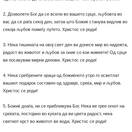
2. Дозволете Бог да се всели во вашето срце, љубовта во
вас да се раѓа секој ден, затоа што Божиќ станува видлив во
секоја љубов помеѓу луѓето. Христос се роди!
3. Нека тишината на овој свет ден ви донесе мир во надежта,
радост во животот и љубов за оние со кои живеете! Од срце
ви посакувам мирни денови. Христос се роди!
4. Нека сребрените зраци од божиќното утро го осветлат
вашиот подарок составен од здравје, среќа, мир и љубов.
Христос се роди!
5. Божиќ доаѓа, ни се приближува Бог. Нека ве грее огнот на
среќата, постојано во куќата да ви цвета радост, нека
светиот крст во животот ве води, Христос се роди!