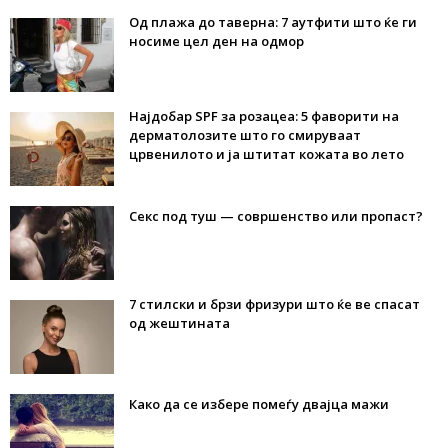
Од плажа до таверна: 7 аутфити што ќе ги
носиме цел ден на одмор
Најдобар SPF за розацеа: 5 фаворити на
дерматолозите што го смируваат
црвенилото и ја штитат кожата во лето
Секс под туш — совршенство или пропаст?
7 стилски и брзи фризури што ќе ве спасат
од жештината
Како да се избере помеѓу двајца мажи