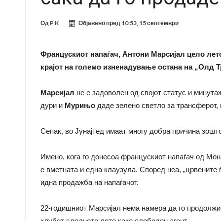
Од
P K
Објавено пред
10:53, 15 септември
Францускиот напаѓач, Антони Марсијал цело лето
крајот на големо изненадување остана на „Олд 
Марсијал
не е задоволен од својот статус и минутаж
дури и
Мурињо
даде зелено светло за трансферот, н
Сепак, во Јунајтед имаат многу добра причина зошто
Имено, кога го донесоа францускиот напаѓач од Мона
е вметната и една клаузула. Според неа, „црвените 
идна продажба на напаѓачот.
22-годишниот Марсијал нема намера да го продолжи д
клубот следното лето како слободен агент.