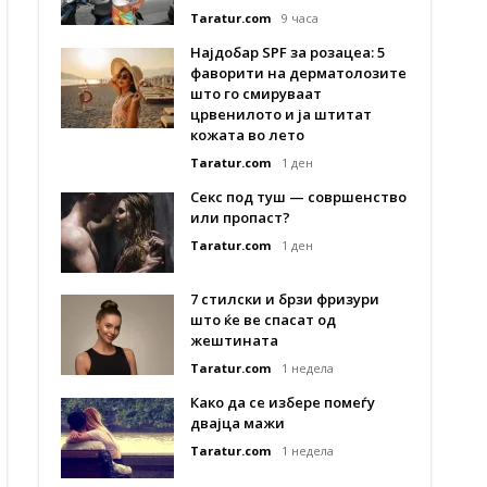
Taratur.com
9 часа
Најдобар SPF за розацеа: 5
фаворити на дерматолозите
што го смируваат
црвенилото и ја штитат
кожата во лето
Taratur.com
1 ден
Секс под туш — совршенство
или пропаст?
Taratur.com
1 ден
7 стилски и брзи фризури
што ќе ве спасат од
жештината
Taratur.com
1 недела
Како да се избере помеѓу
двајца мажи
Taratur.com
1 недела