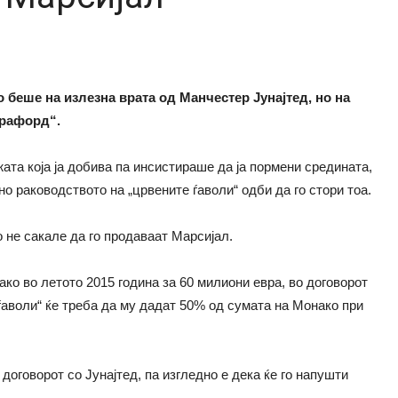
 беше на излезна врата од Манчестер Јунајтед, но на
Трафорд“.
ата која ја добива па инсистираше да ја пормени средината,
о раководството на „црвените ѓаволи“ одби да го стори тоа.
 не сакале да го продаваат Марсијал.
ко во летото 2015 година за 60 милиони евра, во договорот
ѓаволи“ ќе треба да му дадат 50% од сумата на Монако при
оговорот со Јунајтед, па изгледно е дека ќе го напушти