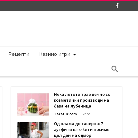
Рецепти
Казино игри
Нека летото трае вечно со
козметички производи на
база на лубеница
Taratur.com
9 часа
Од плажа до таверна: 7
аутфити што ќе ги носиме
цел ден на одмор