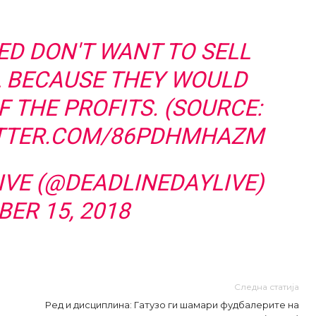
D DON'T WANT TO SELL
 BECAUSE THEY WOULD
 THE PROFITS. (SOURCE:
ITTER.COM/86PDHMHAZM
IVE (@DEADLINEDAYLIVE)
ER 15, 2018
Следна статија
Ред и дисциплина: Гатузо ги шамари фудбалерите на