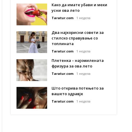
Како да имате убави и меки
усни ова лето
Taratur.com
1 недела
Два најкорисни совети за
стилско справување со
топлината
Taratur.com
1 недела
Плетенка – најомилената
фризура за ова лето
Taratur.com
1 недела
Што открива потењето за
вашето здравје
Taratur.com
1 недела