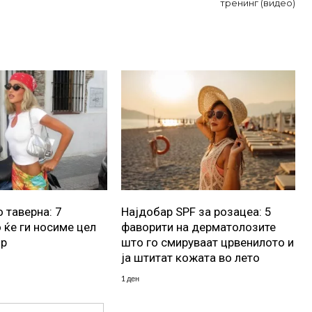
тренинг (видео)
 таверна: 7
Најдобар SPF за розацеа: 5
 ќе ги носиме цел
фаворити на дерматолозите
ор
што го смируваат црвенилото и
ја штитат кожата во лето
1 ден