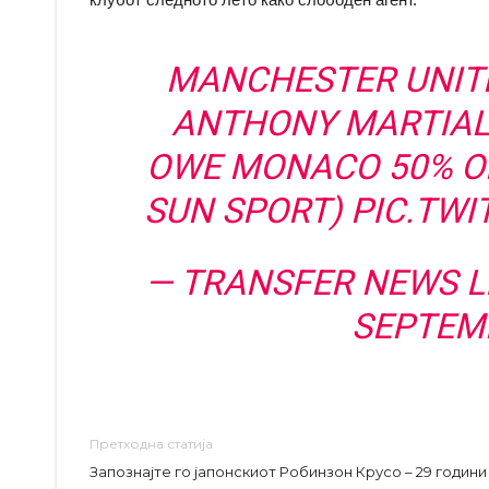
MANCHESTER UNITE
ANTHONY MARTIAL
OWE MONACO 50% OF
SUN SPORT)
PIC.TW
— TRANSFER NEWS L
SEPTEMB
Претходна статија
Запознајте го јапонскиот Робинзон Крусо – 29 години