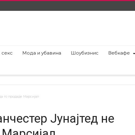
 секс
Мода и убавина
Шоубизнис
Вебкафе
да го продаде Марсијал
нчестер Јунајтед не
е Марсијал