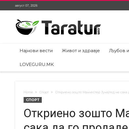
август 07, 2026
Најнови вести
Живот и здравје
Љубов и
LOVEGURU.MK
Home
Спорт
Откриено зошто Манчестер Јунајтед не сака 
СПОРТ
Откриено зошто Ма
сака да го продад