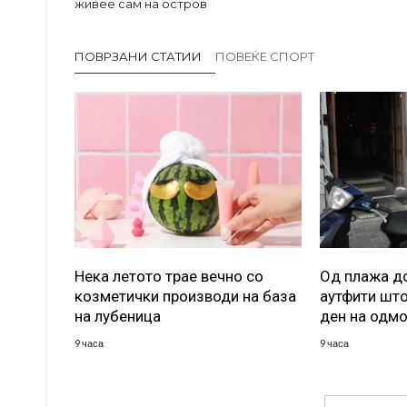
живее сам на остров
ПОВРЗАНИ СТАТИИ
ПОВЕЌЕ СПОРТ
Нека летото трае вечно со
Од плажа до
козметички производи на база
аутфити што
на лубеница
ден на одм
9 часа
9 часа