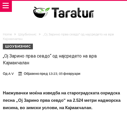
Home
Шоубизнис
„Ој Зарино прва севдо“ од најсредето на врв
Кајмакчалан
ШОУБИЗНИС
„Ој Зарино прва севдо“ од најсредето на врв
Кајмакчалан
Од
A V
Објавено пред
13:23, 05 февруари
Наежувачки моќна изведба на староградската охридска
песна „Ој Зарино прва севдо“ на 2.524 метри надморска
висина, во зимски услови, на Кајмакчалан.