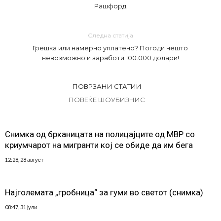
Рашфорд
Следна статија
Грешка или намерно уплатено? Погоди нешто
невозможно и заработи 100.000 долари!
ПОВРЗАНИ СТАТИИ
ПОВЕЌЕ ШОУБИЗНИС
Снимка од брканицата на полицајците од МВР со
криумчарот на мигранти кој се обиде да им бега
12:28, 28 август
Најголемата „гробница“ за гуми во светот (снимка)
08:47, 31 јули