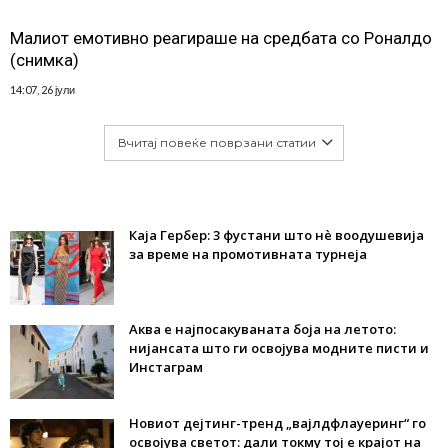
Малиот емотивно реагираше на средбата со Роналдо
(снимка)
14:07, 26 јули
Вчитај повеќе поврзани статии
Каја Гербер: 3 фустани што нè воодушевија
за време на промотивната турнеја
Аква е најпосакуваната боја на летото:
нијансата што ги освојува модните писти и
Инстаграм
Новиот дејтинг-тренд „вајлдфлауеринг“ го
освојува светот: дали токму тој е крајот на