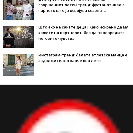
совршениот летен тренд: фустанот-шал е
парчето што ја освојува сезоната
Што ако не сакате деца? Како искрено да му
кажете на партнерот, без да ги повредите
неговите чувства
Инстаграм-тренд: белата атлетска маица е
задолжително парче ова лето