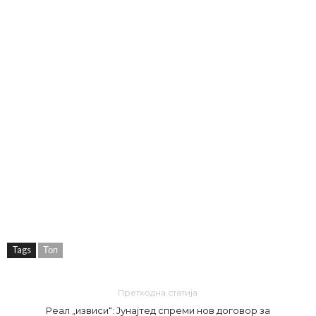
Tags
Топ
Претходна статија
Реал „извиси“: Јунајтед спреми нов договор за