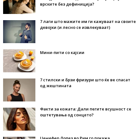
врските без дефиниција?
7 лаги што мажите им ги кажуваат на своите
девојки (и лесно се извлекуваат)
Мини-пити со кајсии
7 стилски и брзи фризури што ќе ве спасат
од жештината
Факти за кожата: Дали пегите всушност се
оштетувања од сонцето?
Џенифер Лопез во Рим го покажа