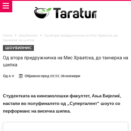
Home
Шоубизнис
Од втора придружничка на Мис Хрватска, до
танчерка на шипка
ШОУБИЗНИС
Од втора придружничка на Мис Хрватска, до танчерка на
шипка
Од
A V
Објавено пред
05:55, 08 ноември
Студентката на кинезиолошки факултет, Ања Бијелиќ,
настапи во полуфиналето од „Суперталент“ шоуто со
перформанс на висечка шипка.