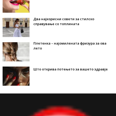
Два најкорисни совети за стилско
справување со топлината
Плетенка – најомилената фризура за ова
лето
Што открива потењето за вашето здравје