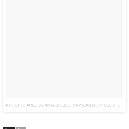
A POST SHARED BY ANJA BIJELIĆ (@NYA0812)
ON
DEC 8, 2015 AT 9:38AM PST