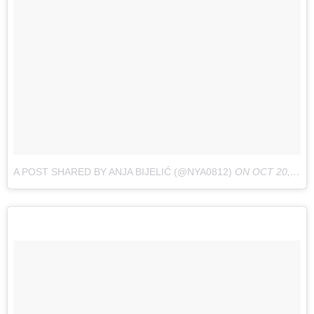
A POST SHARED BY ANJA BIJELIĆ (@NYA0812)
ON
OCT 20, 2017 AT 3:17AM PDT