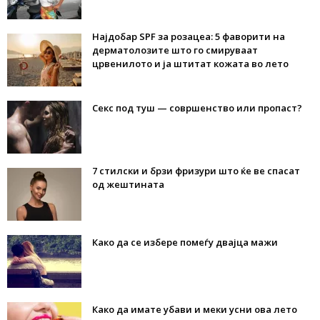
Најдобар SPF за розацеа: 5 фаворити на
дерматолозите што го смируваат
црвенилото и ја штитат кожата во лето
Секс под туш — совршенство или пропаст?
7 стилски и брзи фризури што ќе ве спасат
од жештината
Како да се избере помеѓу двајца мажи
Како да имате убави и меки усни ова лето