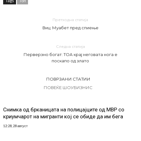
Tags
Топ
Претходна статија
Виц: Муабет пред спиење
Следна статија
Перверзно богат: ТОА крај неговата нога е
поскапо од злато
ПОВРЗАНИ СТАТИИ
ПОВЕЌЕ ШОУБИЗНИС
Снимка од брканицата на полицајците од МВР со
криумчарот на мигранти кој се обиде да им бега
12:28, 28 август