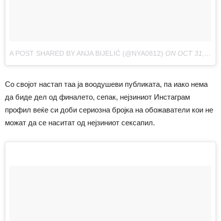
A POST SHARED BY ANJA BIJELIĆ (@NYA0812)
ON
OCT 31, 2017 AT 5:19AM PDT
Со својот настап таа ја воодушеви публиката, па иако нема
да биде дел од финалето, сепак, нејзиниот Инстаграм
профил веќе си доби сериозна бројка на обожаватели кои не
можат да се наситат од нејзиниот сексапил.