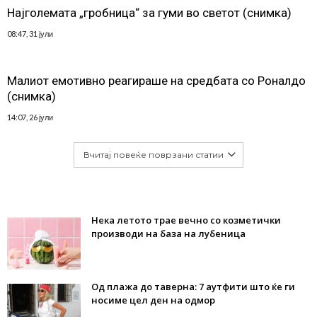
Најголемата „гробница“ за гуми во светот (снимка)
08:47, 31 јули
Малиот емотивно реагираше на средбата со Роналдо
(снимка)
14:07, 26 јули
Вчитај повеќе поврзани статии
Нека летото трае вечно со козметички
производи на база на лубеница
Од плажа до таверна: 7 аутфити што ќе ги
носиме цел ден на одмор