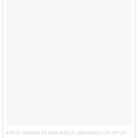
A POST SHARED BY ANJA BIJELIĆ (@NYA0812)
ON
SEP 23, 2017 AT 8:29AM PDT