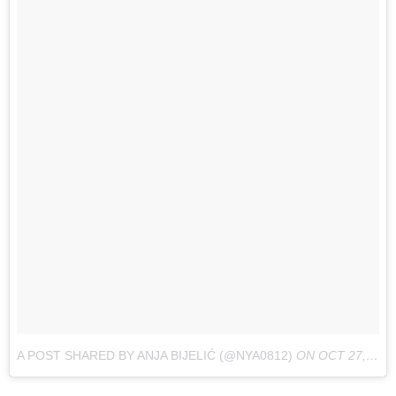
A POST SHARED BY ANJA BIJELIĆ (@NYA0812)
ON
OCT 27, 2017 AT 10:22AM PDT