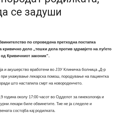
да се задуши
бвинителство по спроведена претходна постапка
а кривично дело „тешки дела против здравјето на луѓето
 3 од Кривичниот законик”.
ија и акушерство вработени во ЈЗУ Клиничка болница „Д-р
е при укажување лекарска помош, породување на пациентка
оради што настапила смрт на новороденчето.
 година околу 17:00 часот во Одделот за гинекологија и
рни лекари биле обвинетите. Тие не ја следеле и
ената состојба кај родилката.