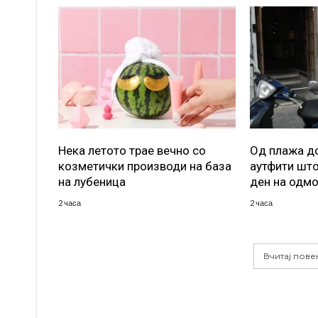
Нека летото трае вечно со
Од плажа до
козметички производи на база
аутфити што
на лубеница
ден на одм
2 часа
2 часа
Вчитај пове