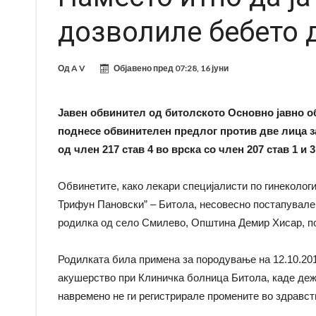
дозволиле бебето 
Од
A V
Објавено пред
07:28, 16 јуни
Јавен обвинител од битолското Основно јавно о
поднесе обвинителен предлог против две лица з
од член 217 став 4 во врска со член 207 став 1 и
Обвинетите, како лекари специјалисти по гинеколог
Трифун Пановски” – Битола, несовесно постапувал
родилка од село Смилево, Општина Демир Хисар, п
Родилката била примена за породување на 12.10.2019
акушерство при Клиничка болница Битола, каде дежу
навремено не ги регистрирале промените во здравств