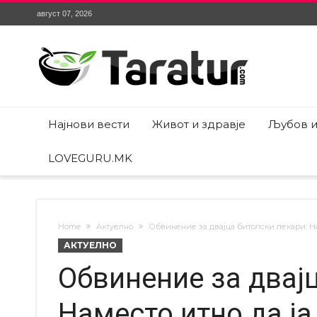
август 07, 2026
Најнови вести
Живот и здравје
Љубов и
LOVEGURU.MK
Home
Актуелно
Обвинение за двајца битолски лекари: На
АКТУЕЛНО
Обвинение за двај
Наместо итно да ја