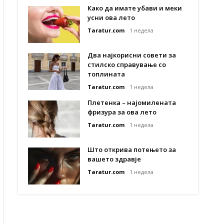
Како да имате убави и меки
усни ова лето
Taratur.com
1 недела
Два најкорисни совети за
стилско справување со
топлината
Taratur.com
1 недела
Плетенка – најомилената
фризура за ова лето
Taratur.com
1 недела
Што открива потењето за
вашето здравје
Taratur.com
1 недела