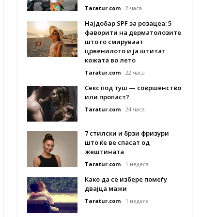
Taratur.com
2 часа
Најдобар SPF за розацеа: 5
фаворити на дерматолозите
што го смируваат
црвенилото и ја штитат
кожата во лето
Taratur.com
22 часа
Секс под туш — совршенство
или пропаст?
Taratur.com
24 часа
7 стилски и брзи фризури
што ќе ве спасат од
жештината
Taratur.com
1 недела
Како да се избере помеѓу
двајца мажи
Taratur.com
1 недела