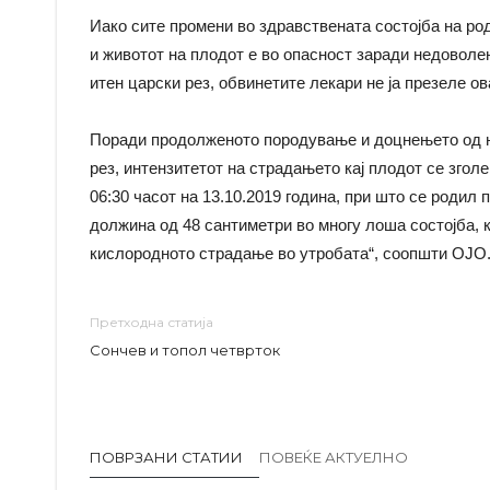
Иако сите промени во здравствената состојба на ро
и животот на плодот е во опасност заради недоволен
итен царски рез, обвинетите лекари не ја презеле о
Поради продолженото породување и доцнењето од на
рез, интензитетот на страдањето кај плодот се зго
06:30 часот на 13.10.2019 година, при што се родил 
должина од 48 сантиметри во многу лоша состојба, 
кислородното страдање во утробата“, соопшти ОЈО
Претходна статија
Сончев и топол четврток
ПОВРЗАНИ СТАТИИ
ПОВЕЌЕ АКТУЕЛНО