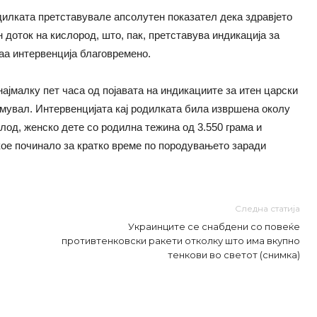
дилката претставувале апсолутен показател дека здравјето
 доток на кислород, што, пак, претставува индикација за
ваа интервенција благовремено.
јмалку пет часа од појавата на индикациите за итен царски
лемувал. Интервенцијата кај родилката била извршена околу
плод, женско дете со родилна тежина од 3.550 грама и
кое починало за кратко време по породувањето заради
.
Следна статија
Украинците се снабдени со повеќе
противтенковски ракети отколку што има вкупно
тенкови во светот (снимка)