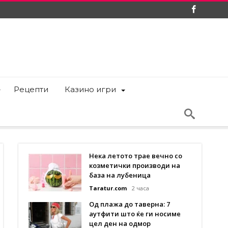
Рецепти
Казино игри
Нека летото трае вечно со
козметички производи на
база на лубеница
Taratur.com
2 часа
Од плажа до таверна: 7
аутфити што ќе ги носиме
цел ден на одмор