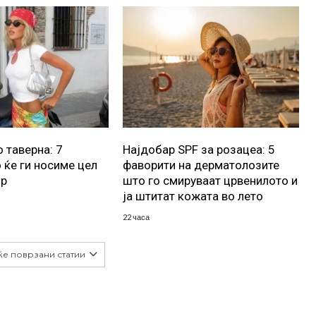
 таверна: 7
Најдобар SPF за розацеа: 5
 ќе ги носиме цел
фаворити на дерматолозите
ор
што го смируваат црвенилото и
ја штитат кожата во лето
22 часа
ќе поврзани статии