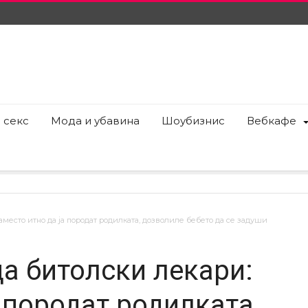
 секс
Мода и убавина
Шоубизнис
Вебкафе
место итно да ја породат родилката, дозволиле бебето да се задуши
ца битолски лекари:
 породат родилката,