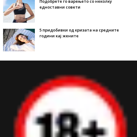
Подобрете го варењето со неколку
едноставни совети
5 придобивки од кризата на средните
години кај жените