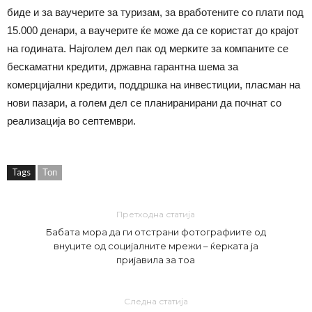
биде и за ваучерите за туризам, за вработените со плати под
15.000 денари, а ваучерите ќе може да се користат до крајот
на годината. Најголем дел пак од мерките за компаните се
бескаматни кредити, државна гарантна шема за
комерцијални кредити, поддршка на инвестиции, пласман на
нови пазари, а голем дел се планиранирани да почнат со
реализација во септември.
Tags
Топ
Претходна статија
Бабата мора да ги отстрани фотографиите од
внуците од социјалните мрежи – ќерката ја
пријавила за тоа
Следна статија