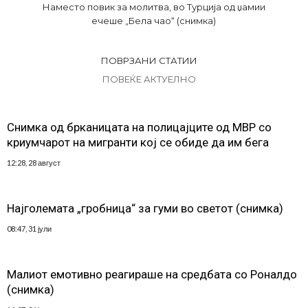
Наместо повик за молитва, во Турција од џамии
ечеше „Бела чао“ (снимка)
ПОВРЗАНИ СТАТИИ
ПОВЕЌЕ АКТУЕЛНО
Снимка од брканицата на полицајците од МВР со
криумчарот на мигранти кој се обиде да им бега
12:28, 28 август
Најголемата „гробница“ за гуми во светот (снимка)
08:47, 31 јули
Малиот емотивно реагираше на средбата со Роналдо
(снимка)