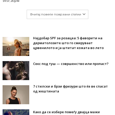
14:07, 26 јули
Вчитај повеќе поврзани статии
Најдобар SPF за розацеа: 5 фаворити на
дерматолозите што го смируваат
црвенилото и ја штитат кожата во лето
Секс под туш — совршенство или пропаст?
7 стилски и брзи фризури што ќе ве спасат
од жештината
Како да се избере помеѓу двајца мажи