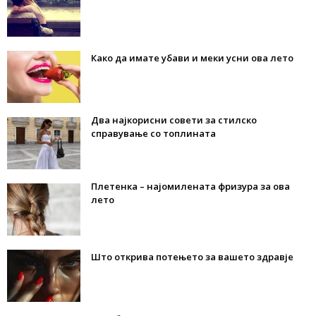
Како да имате убави и меки усни ова лето
Два најкорисни совети за стилско
справување со топлината
Плетенка – најомилената фризура за ова
лето
Што открива потењето за вашето здравје