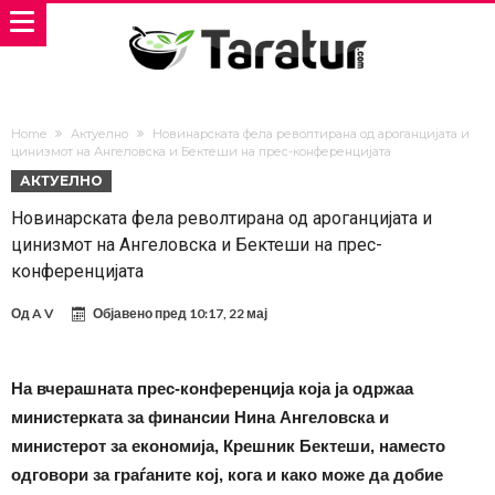
Home
Актуелно
Новинарската фела револтирана од ароганцијата и
цинизмот на Ангеловска и Бектеши на прес-конференцијата
АКТУЕЛНО
Новинарската фела револтирана од ароганцијата и
цинизмот на Ангеловска и Бектеши на прес-
конференцијата
Од
A V
Објавено пред
10:17, 22 мај
На вчерашната прес-конференција која ја одржаа
министерката за финансии Нина Ангеловска и
министерот за економија, Крешник Бектеши, наместо
одговори за граѓаните кој, кога и како може да добие