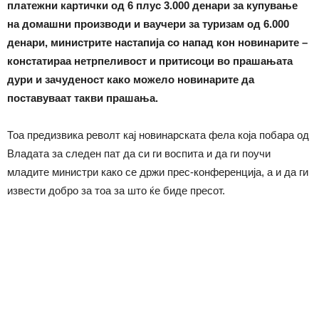
платежни картички од 6 плус 3.000 денари за купување
на домашни производи и ваучери за туризам од 6.000
денари, министрите настапија со напад кон новинарите –
констатираа нетрпеливост и притисоци во прашањата
дури и зачуденост како можело новинарите да
поставуваат такви прашања.
Тоа предизвика револт кај новинарската фела која побара од
Владата за следен пат да си ги воспита и да ги поучи
младите министри како се држи прес-конференција, а и да ги
извести добро за тоа за што ќе биде пресот.