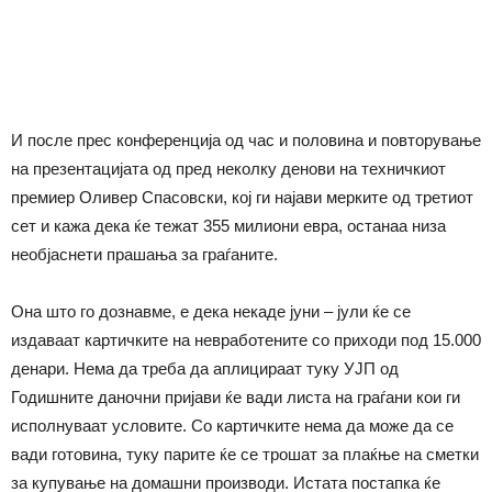
И после прес конференција од час и половина и повторување
на презентацијата од пред неколку денови на техничкиот
премиер Оливер Спасовски, кој ги најави мерките од третиот
сет и кажа дека ќе тежат 355 милиони евра, останаа низа
необјаснети прашања за граѓаните.
Она што го дознавме, е дека некаде јуни – јули ќе се
издаваат картичките на невработените со приходи под 15.000
денари. Нема да треба да аплицираат туку УЈП од
Годишните даночни пријави ќе вади листа на граѓани кои ги
исполнуваат условите. Со картичките нема да може да се
вади готовина, туку парите ќе се трошат за плаќње на сметки
за купување на домашни производи. Истата постапка ќе