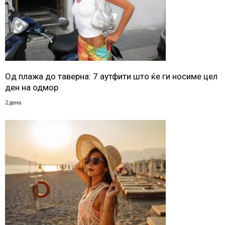
Од плажа до таверна: 7 аутфити што ќе ги носиме цел
ден на одмор
2 дена