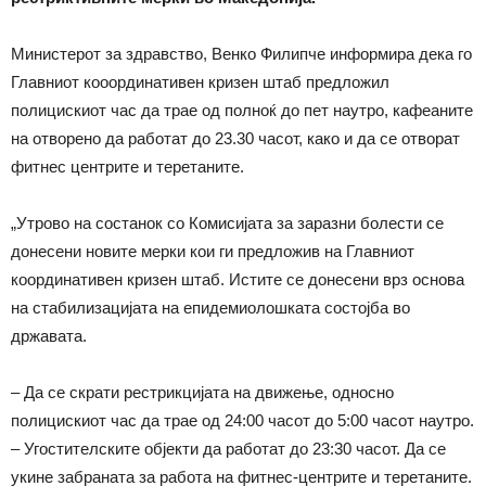
Министерот за здравство, Венко Филипче информира дека го
Главниот кооординативен кризен штаб предложил
полицискиот час да трае од полноќ до пет наутро, кафеаните
на отворено да работат до 23.30 часот, како и да се отворат
фитнес центрите и теретаните.
„Утрово на состанок со Комисијата за заразни болести се
донесени новите мерки кои ги предложив на Главниот
координативен кризен штаб. Истите се донесени врз основа
на стабилизацијата на епидемиолошката состојба во
државата.
– Да се скрати рестрикцијата на движење, односно
полицискиот час да трае од 24:00 часот до 5:00 часот наутро.
– Угостителските објекти да работат до 23:30 часот. Да се
укине забраната за работа на фитнес-центрите и теретаните.