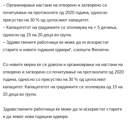
– Организирање настани на отворено и затворено со
почитување на протоколите од 2020 година, односно
присуство на 30 % од целосниот капацитет.
– Капацитетот на градинките се зголемува на + 5 дечиња,
односно од 15 на 20 деца во група.
– Здравствените работници ќе може да ги искористат
старите и новите годишни одмори“, соопшти Филипче.
Со новите мерки ќе се доволи и организирање на настани на
отворено и затворено со почитување на протоколите од 2020
година, односно со присуство на 30 % од целосниот
капацитет. Капацитетот на градинките се зголемува од 15 на
20 деца во групи.
Здравствените работници ќе може да ги искористат старите
и да земат нови годишни одмори.