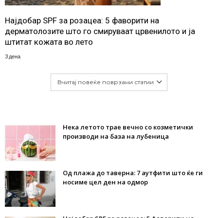
Најдобар SPF за розацеа: 5 фаворити на
дерматолозите што го смируваат црвенилото и ја
штитат кожата во лето
3 дена
Вчитај повеќе поврзани статии
Нека летото трае вечно со козметички
производи на база на лубеница
Од плажа до таверна: 7 аутфити што ќе ги
носиме цел ден на одмор