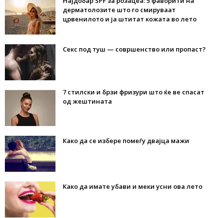
Најдобар SPF за розацеа: 5 фаворити на
дерматолозите што го смируваат
црвенилото и ја штитат кожата во лето
Секс под туш — совршенство или пропаст?
7 стилски и брзи фризури што ќе ве спасат
од жештината
Како да се избере помеѓу двајца мажи
Како да имате убави и меки усни ова лето