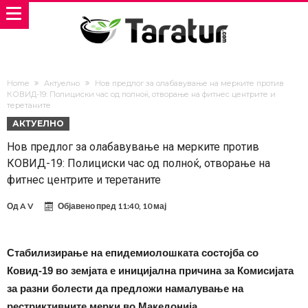
Home
Актуелно
Нов предлог за олабавување на мерките против
КОВИД-19: Полициски час од полноќ, отворање на фитнес центрите и
теретаните
АКТУЕЛНО
Нов предлог за олабавување на мерките против
КОВИД-19: Полициски час од полноќ, отворање на
фитнес центрите и теретаните
Од
A V
Објавено пред
11:40, 10 мај
Стабилизирање на епидемиолошката состојба со
Ковид-19 во земјата е иницијална причина за Комисијата
за разни болести да предложи намалување на
рестриктивните мерки во Македонија.