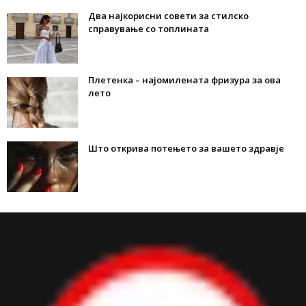
Два најкорисни совети за стилско
справување со топлината
Плетенка – најомилената фризура за ова
лето
Што открива потењето за вашето здравје