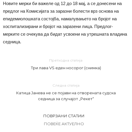
Новите мерки би важеле од 12 до 18 мај, а се донесени на
предлог на Комисијата за заразни болести врз основа на
епидемиолошката состојба, намалувањето на бројот на
хоспитализирани и бројот на заразени лица. Предлог-
мерките се очекува да бидат усвоени на утрешната владина
седница.
Претходна статија
Три лава VS еден носорог (снимка)
Следна статија
Катица Јанева не се појави на отворената судска
седница за случајот „Рекет“
ПОВРЗАНИ СТАТИИ
ПОВЕЌЕ АКТУЕЛНО