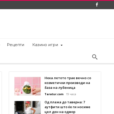
Рецепти
Казино игри
Нека летото трае вечно со
козметички производи на
база на лубеница
Taratur.com
19 часа
Од плажа до таверна: 7
аутфити што ќе ги носиме
цел ден на одмор