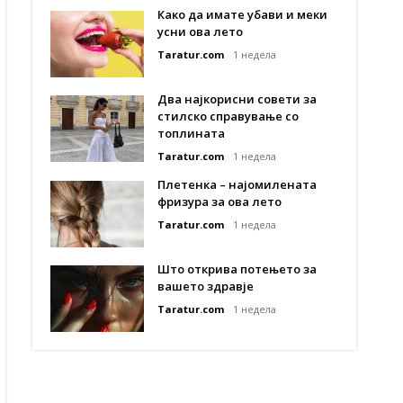
Како да имате убави и меки
усни ова лето
Taratur.com
1 недела
Два најкорисни совети за
стилско справување со
топлината
Taratur.com
1 недела
Плетенка – најомилената
фризура за ова лето
Taratur.com
1 недела
Што открива потењето за
вашето здравје
Taratur.com
1 недела