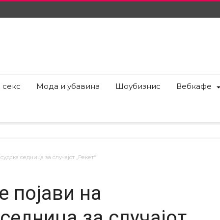
 секс
Мода и убавина
Шоубизнис
Вебкафе
судска седница за случајот „Рекет“
е појави на
седница за случајот