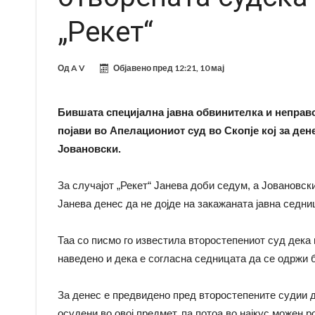
„Рекет“
Од
A V
Објавено пред
12:21, 10 мај
Бившата специјална јавна обвинителка и неправос
појави во Апелациониот суд во Скопје кој за дене
Јовановски.
За случајот „Рекет“ Јанева доби седум, а Јовановск
Јанева денес да не дојде на закажаната јавна седни
Таа со писмо го известила второстепениот суд дека 
наведено и дека е согласна седницата да се одржи б
За денес е предвидено пред второстепените судии 
осудени во овој предмет, па потоа во најкус можен