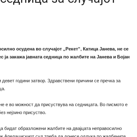
илно осудена во случајот „Рекет“, Катица Јанева, не се
с ја закажа јавната седница по жалбите на Јанева и Бојан
и девет години затвор. Здравствени причини се пречка за
ца.
не е во можност да присуствува на седницата. Во писмото е
ез нејзино присуство.
да бидат образложени жалбите на двајцата неправосилно
 рок Апелацискиот суд треба да донесе одлука по жалбените