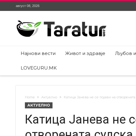
август 08, 2026
Најнови вести
Живот и здравје
Љубов и
LOVEGURU.MK
Home
Актуелно
Катица Јанева не се појави на отворената 
АКТУЕЛНО
Катица Јанева не с
отворената судска 