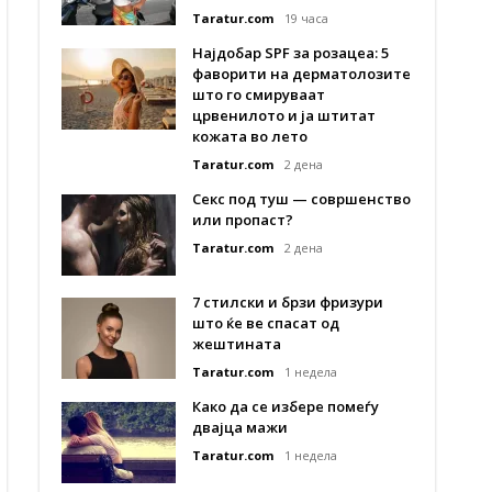
Taratur.com
19 часа
Најдобар SPF за розацеа: 5
фаворити на дерматолозите
што го смируваат
црвенилото и ја штитат
кожата во лето
Taratur.com
2 дена
Секс под туш — совршенство
или пропаст?
Taratur.com
2 дена
7 стилски и брзи фризури
што ќе ве спасат од
жештината
Taratur.com
1 недела
Како да се избере помеѓу
двајца мажи
Taratur.com
1 недела