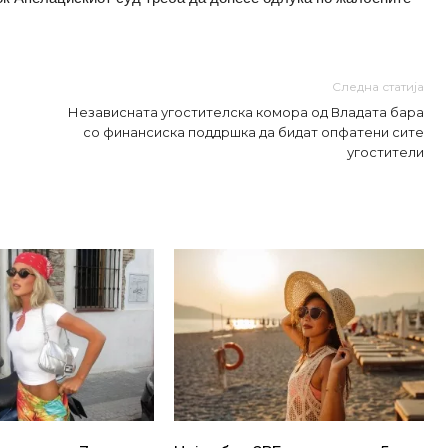
Следна статија
Независната угостителска комора од Владата бара
со финансиска поддршка да бидат опфатени сите
угостители