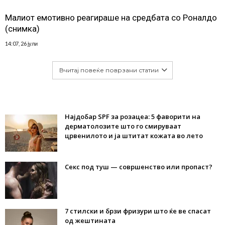
Малиот емотивно реагираше на средбата со Роналдо
(снимка)
14:07, 26 јули
Вчитај повеќе поврзани статии
Најдобар SPF за розацеа: 5 фаворити на
дерматолозите што го смируваат
црвенилото и ја штитат кожата во лето
Секс под туш — совршенство или пропаст?
7 стилски и брзи фризури што ќе ве спасат
од жештината