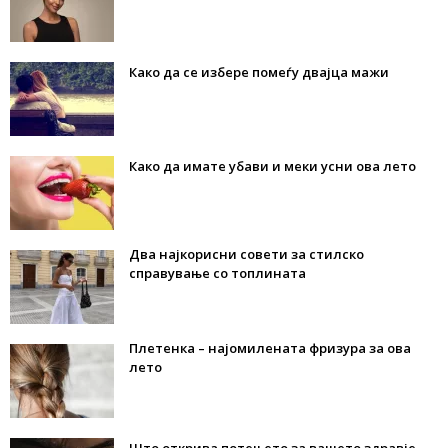
Како да се избере помеѓу двајца мажи
Како да имате убави и меки усни ова лето
Два најкорисни совети за стилско
справување со топлината
Плетенка – најомилената фризура за ова
лето