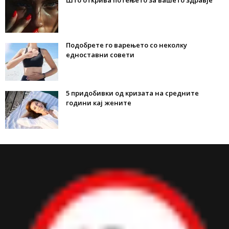
Што открива потењето за вашето здравје
Подобрете го варењето со неколку
едноставни совети
5 придобивки од кризата на средните
години кај жените