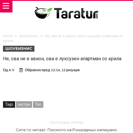
Home
Шоубизнис
Не, ова не е авион, ова е луксузен апартман со
крила
ШОУБИЗНИС
Не, ова не е авион, ова е луксузен апартман со крила
Од
A V
Објавено пред
12:16, 12 јануари
Tags
екстра
Топ
Претходна статија
Сите го читаат: Писмото на Роналдињо напишано