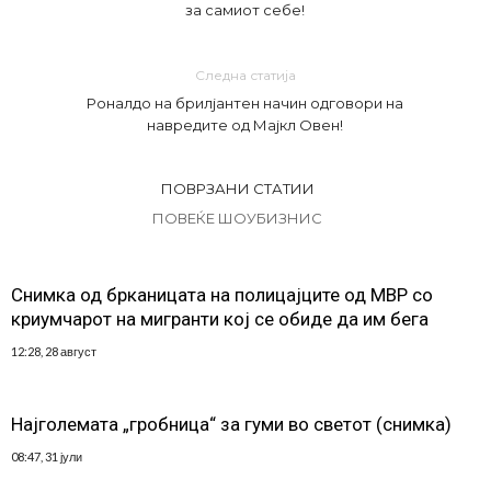
за самиот себе!
Следна статија
Роналдо на брилјантен начин одговори на
навредите од Мајкл Овен!
ПОВРЗАНИ СТАТИИ
ПОВЕЌЕ ШОУБИЗНИС
Снимка од брканицата на полицајците од МВР со
криумчарот на мигранти кој се обиде да им бега
12:28, 28 август
Најголемата „гробница“ за гуми во светот (снимка)
08:47, 31 јули