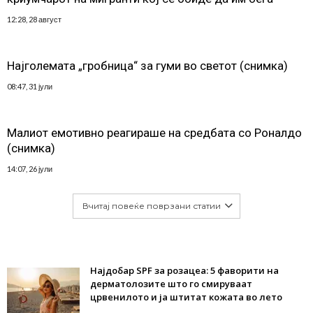
12:28, 28 август
Најголемата „гробница“ за гуми во светот (снимка)
08:47, 31 јули
Малиот емотивно реагираше на средбата со Роналдо
(снимка)
14:07, 26 јули
Вчитај повеќе поврзани статии
Најдобар SPF за розацеа: 5 фаворити на
дерматолозите што го смируваат
црвенилото и ја штитат кожата во лето