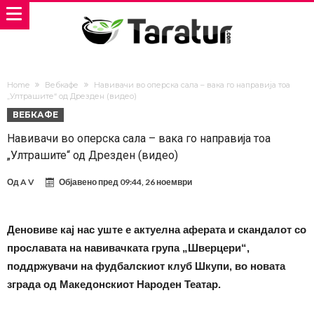
Home
Вебкафе
Навивачи во оперска сала – вака го направија тоа
„Ултрашите“ од Дрезден (видео)
ВЕБКАФЕ
Навивачи во оперска сала – вака го направија тоа
„Ултрашите“ од Дрезден (видео)
Од
A V
Објавено пред
09:44, 26 ноември
Деновиве кај нас уште е актуелна аферата и скандалот со
прославата на навивачката група „Шверцери“,
поддржувачи на фудбалскиот клуб Шкупи, во новата
зграда од Македонскиот Народен Театар.