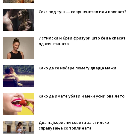
Секс под туш — совршенство или пропаст?
7 стилски и брзи фризури што ќе ве спасат
од жештината
Како да се избере помеѓу двајца мажи
Како да имате убави и меки усни ова лето
Два најкорисни совети за стилско
справување со топлината