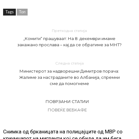
Tags
Топ
Претходна статија
„Комити“ прашуваат: На 8. декември имаме
закажано прослава – кај да се обратиме за МНТ?
Следна статија
Министерот за надворешни Димитров порача:
Жалиме за настраданите во Албанија, спремни
сме да помогнеме
ПОВРЗАНИ СТАТИИ
ПОВЕЌЕ ВЕБКАФЕ
Снимка од брканицата на полицајците од МВР со
криумчарот на мигранти кој се обиде да им бега