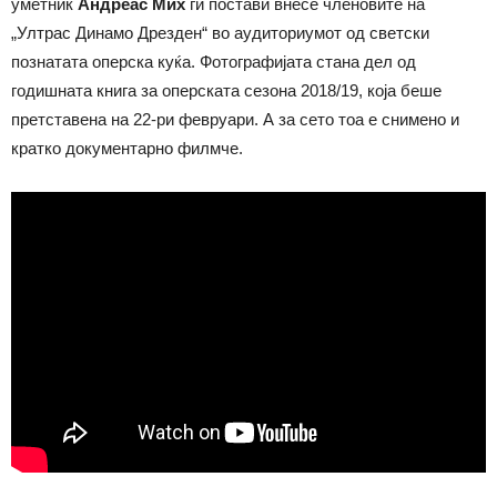
уметник
Андреас Мих
ги постави внесе членовите на
„Ултрас Динамо Дрезден“ во аудиториумот од светски
познатата оперска куќа. Фотографијата стана дел од
годишната книга за оперската сезона 2018/19, која беше
претставена на 22-ри февруари. А за сето тоа е снимено и
кратко документарно филмче.