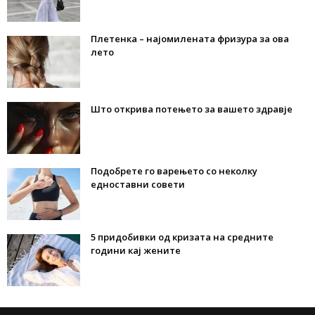
Плетенка – најомилената фризура за ова
лето
Што открива потењето за вашето здравје
Подобрете го варењето со неколку
едноставни совети
5 придобивки од кризата на средните
години кај жените