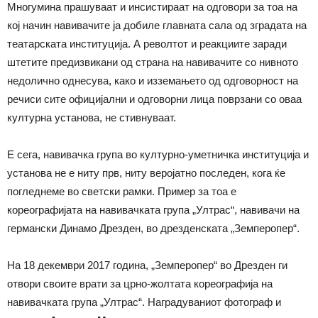
Многумина прашуваат и инсистираат на одговори за тоа на
кој начин навивачите ја добиле главната сала од зградата на
театарската институција. А револтот и реакциите заради
штетите предизвикани од страна на навивачите со нивното
недолично однесува, како и изземањето од одговорност на
речиси сите официјални и одговорни лица поврзани со оваа
културна установа, не стивнуваат.
Е сега, навивачка група во културно-уметничка институција и
установа не е ниту прв, ниту веројатно последен, кога ќе
погледнеме во светски рамки. Пример за тоа е
кореографијата на навивачката група „Ултрас“, навивачи на
германски Динамо Дрезден, во дрезденската „Земперопер“.
На 18 декември 2017 година, „Земперопер“ во Дрезден ги
отвори своите врати за црно-жолтата кореографија на
навивачката група „Ултрас“. Наградуваниот фотограф и