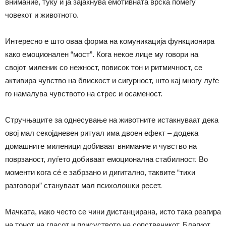
внимание, туку и ја зајакнува емотивната врска помеѓу
човекот и животното.
Интересно е што оваа форма на комуникација функционира
како емоционален “мост”. Кога некое лице му говори на
својот миленик со нежност, повисок тон и ритмичност, се
активира чувство на блискост и сигурност, што кај многу луѓе
го намалува чувството на стрес и осаменост.
Стручњаците за однесување на животните истакнуваат дека
овој мал секојдневен ритуал има двоен ефект – додека
домашните миленици добиваат внимание и чувство на
поврзаност, луѓето добиваат емоционална стабилност. Во
моменти кога сé е забрзано и дигитално, таквите “тихи
разговори” стануваат мал психолошки ресет.
Мачката, иако често се чини дистанцирана, исто така реагира
на тонот на гласот и присуството на сопственикот. Благиот