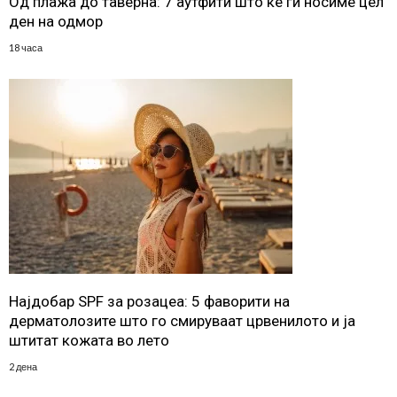
Од плажа до таверна: 7 аутфити што ќе ги носиме цел
ден на одмор
18 часа
Најдобар SPF за розацеа: 5 фаворити на
дерматолозите што го смируваат црвенилото и ја
штитат кожата во лето
2 дена