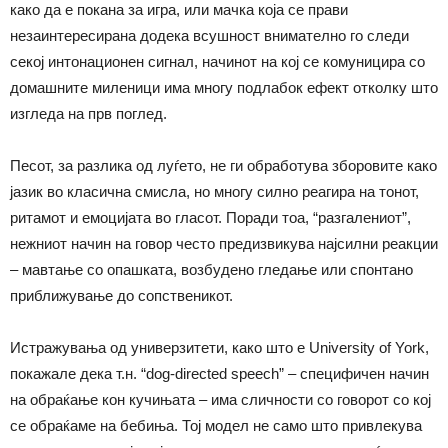
како да е покана за игра, или мачка која се прави
незаинтересирана додека всушност внимателно го следи
секој интонационен сигнал, начинот на кој се комуницира со
домашните миленици има многу подлабок ефект отколку што
изгледа на прв поглед.
Песот, за разлика од луѓето, не ги обработува зборовите како
јазик во класична смисла, но многу силно реагира на тонот,
ритамот и емоцијата во гласот. Поради тоа, “разгалениот”,
нежниот начин на говор често предизвикува најсилни реакции
– мавтање со опашката, возбудено гледање или спонтано
приближување до сопственикот.
Истражувања од универзитети, како што е University of York,
покажале дека т.н. “dog-directed speech” – специфичен начин
на обраќање кон кучињата – има сличности со говорот со кој
се обраќаме на бебиња. Тој модел не само што привлекува