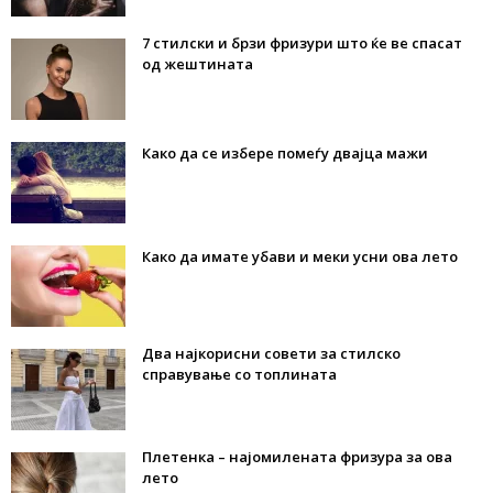
7 стилски и брзи фризури што ќе ве спасат
од жештината
Како да се избере помеѓу двајца мажи
Како да имате убави и меки усни ова лето
Два најкорисни совети за стилско
справување со топлината
Плетенка – најомилената фризура за ова
лето