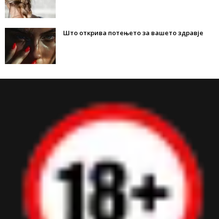
Што открива потењето за вашето здравје