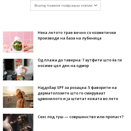
Вчитај повеќе поврзани статии
Нека летото трае вечно со козметички
производи на база на лубеница
Од плажа до таверна: 7 аутфити што ќе ги
носиме цел ден на одмор
Најдобар SPF за розацеа: 5 фаворити на
дерматолозите што го смируваат
црвенилото и ја штитат кожата во лето
Секс под туш — совршенство или пропаст?