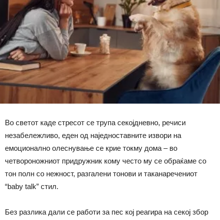
Во светот каде стресот се трупа секојдневно, речиси
незабележливо, еден од наједноставните извори на
емоционално олеснување се крие токму дома – во
четвороножниот придружник кому често му се обраќаме со
тон полн со нежност, разгалени тонови и таканаречениот
“baby talk” стил.
Без разлика дали се работи за пес кој реагира на секој збор