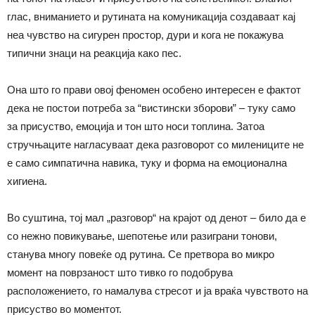
глас, вниманието и рутината на комуникација создаваат кај
неа чувство на сигурен простор, дури и кога не покажува
типични знаци на реакција како пес.
Она што го прави овој феномен особено интересен е фактот
дека не постои потреба за “вистински зборови” – туку само
за присуство, емоција и тон што носи топлина. Затоа
стручњаците нагласуваат дека разговорот со милениците не
е само симпатична навика, туку и форма на емоционална
хигиена.
Во суштина, тој мал „разговор“ на крајот од денот – било да е
со нежно повикување, шепотење или разиграни тонови,
станува многу повеќе од рутина. Се претвора во микро
момент на поврзаност што тивко го подобрува
расположението, го намалува стресот и ја враќа чувството на
присуство во моментот.