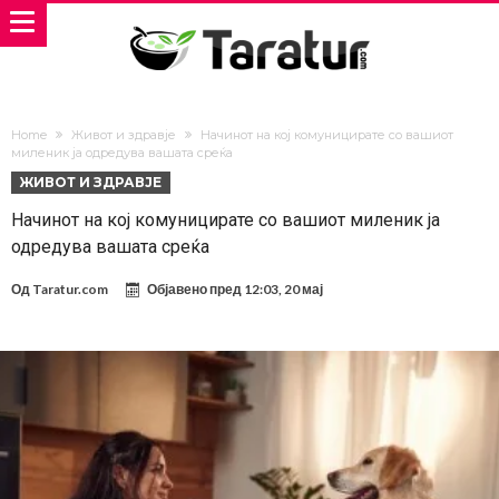
Home
Живот и здравје
Начинот на кој комуницирате со вашиот
миленик ја одредува вашата среќа
ЖИВОТ И ЗДРАВЈЕ
Начинот на кој комуницирате со вашиот миленик ја
одредува вашата среќа
Од
Taratur.com
Објавено пред
12:03, 20 мај