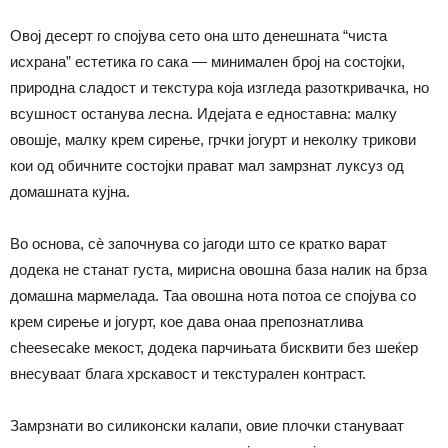
Овој десерт го спојува сето она што денешната “чиста
исхрана” естетика го сака — минимален број на состојки,
природна сладост и текстура која изгледа разоткривачка, но
всушност останува лесна. Идејата е едноставна: малку
овошје, малку крем сирење, грчки јогурт и неколку трикови
кои од обичните состојки прават мал замрзнат луксуз од
домашната кујна.
Во основа, сè започнува со јагоди што се кратко варат
додека не станат густа, мирисна овошна база налик на брза
домашна мармелада. Таа овошна нота потоа се спојува со
крем сирење и јогурт, кое дава онаа препознатлива
cheesecake мекост, додека парчињата бисквити без шеќер
внесуваат блага хрскавост и текстурален контраст.
Замрзнати во силиконски калапи, овие плочки стануваат