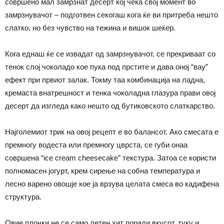
совршено мал замрзнат десерт кој чека свој момент во
замрзнувачот – подготвен секогаш кога ќе ви притреба нешто
слатко, но без чувство на тежина и вишок шеќер.
Кога еднаш ќе се извадат од замрзнувачот, се прекриваат со
тенок слој чоколадо кое пука под прстите и дава оној “вау”
ефект при првиот залак. Токму таа комбинација на ладна,
кремаста внатрешност и тенка чоколадна глазура прави овој
десерт да изгледа како нешто од бутиковското слаткарство.
Најголемиот трик на овој рецепт е во балансот. Ако смесата е
премногу водеста или премногу цврста, се губи онаа
совршена “ice cream cheesecake” текстура. Затоа се користи
полномасен јогурт, крем сирење на собна температура и
лесно варено овошје кое ја врзува целата смеса во кадифена
структура.
Овие плочки не се само летен хит поради вкусот, туку и