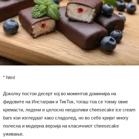
“`html
Доколку постои десерт кој во моментов доминира на
фидовите на Инстаграм и ТикТок, тогаш тоа се токму овие
кремасти, ледени и целосно неодоливи cheesecake ice cream
bars кои изгледаат како сладолед, но во себе кријат многу
полесна и модерна верзија на класичниот cheesecake
уживање.