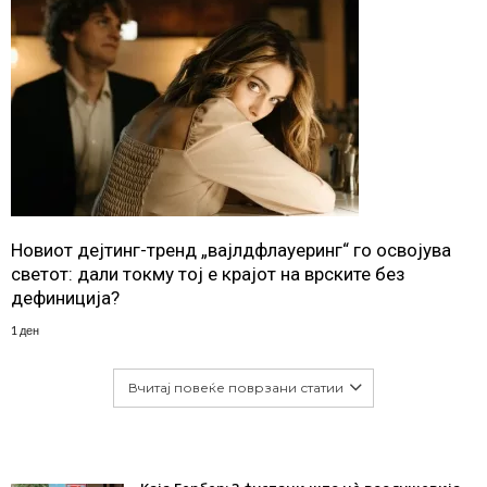
Новиот дејтинг-тренд „вајлдфлауеринг“ го освојува
светот: дали токму тој е крајот на врските без
дефиниција?
1 ден
Вчитај повеќе поврзани статии