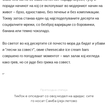
поради начинот на кој се вклопуваат во модерниот начин на
живот – брзо, едноставно, без печење и без компликации.
Токму затоа станаа еден од најсподелуваните десерти на
социјалните мрежи, со безброј варијации со боровинки,
банана или темно чоколадо.
Во светот во кој десертите сè почесто мора да бидат и убави
и “лесни за совест”, овие cheesecake ice cream bars
совршено го погодуваат моментот – мал залак кој изгледа
како грев, но се јаде без грижа на совест.
“`
Претходна статија
ТикТок е опседнат со овој модел на адидас: сите
го носат Самба Џејн летово