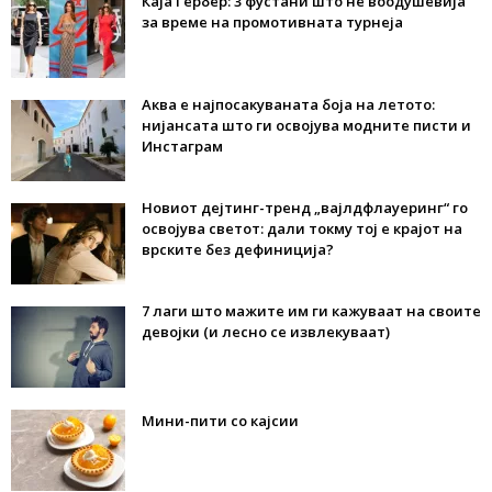
Каја Гербер: 3 фустани што нè воодушевија
за време на промотивната турнеја
Аква е најпосакуваната боја на летото:
нијансата што ги освојува модните писти и
Инстаграм
Новиот дејтинг-тренд „вајлдфлауеринг“ го
освојува светот: дали токму тој е крајот на
врските без дефиниција?
7 лаги што мажите им ги кажуваат на своите
девојки (и лесно се извлекуваат)
Мини-пити со кајсии