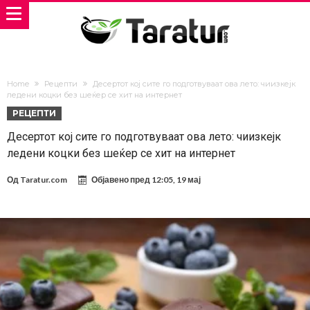
Home
Рецепти
Десертот кој сите го подготвуваат ова лето: чиизкејк
ледени коцки без шеќер се хит на интернет
РЕЦЕПТИ
Десертот кој сите го подготвуваат ова лето: чиизкејк
ледени коцки без шеќер се хит на интернет
Од
Taratur.com
Објавено пред
12:05, 19 мај