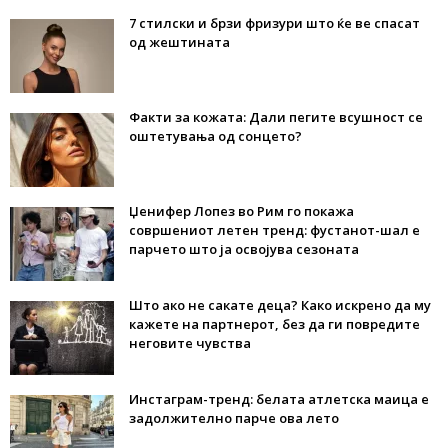
7 стилски и брзи фризури што ќе ве спасат
од жештината
Факти за кожата: Дали пегите всушност се
оштетувања од сонцето?
Џенифер Лопез во Рим го покажа
совршениот летен тренд: фустанот-шал е
парчето што ја освојува сезоната
Што ако не сакате деца? Како искрено да му
кажете на партнерот, без да ги повредите
неговите чувства
Инстаграм-тренд: белата атлетска маица е
задолжително парче ова лето