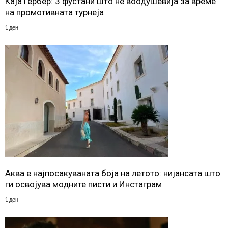
Каја Гербер: 3 фустани што нè воодушевија за време
на промотивната турнеја
1 ден
Аква е најпосакуваната боја на летото: нијансата што
ги освојува модните писти и Инстаграм
1 ден