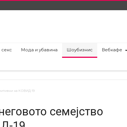
 секс
Мода и убавина
Шоубизнис
Вебкафе
озитивни на КОВИД-19
неговото семејство
ИД-19