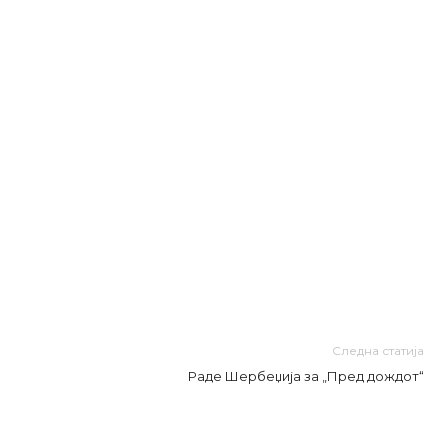
Следна статија
Раде Шербеџија за „Пред дождот“