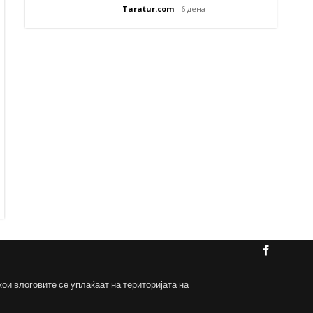
Taratur.com
6 дена
кои влоговите се уплаќаат на територијата на