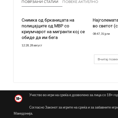
ПОВРЗАНИ СТАТИИ
ПОВЕЌЕ АКТУЕЛНО
Снимка од брканицата на
Најголемата
полицајците од МВР со
во светот (
криумчарот на мигранти кој се
08:47, 31 јули
обиде да им бега
12:28, 28 август
Вчитај пове
Учество во игри на среќа е дозволено за лица со 18+ го
Согласно Законот за игрите на среќа и за забавните игр
Македонија.