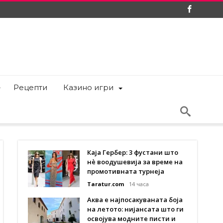
Рецепти
Казино игри
Каја Гербер: 3 фустани што
нè воодушевија за време на
промотивната турнеја
Taratur.com
14 часа
Аква е најпосакуваната боја
на летото: нијансата што ги
освојува модните писти и