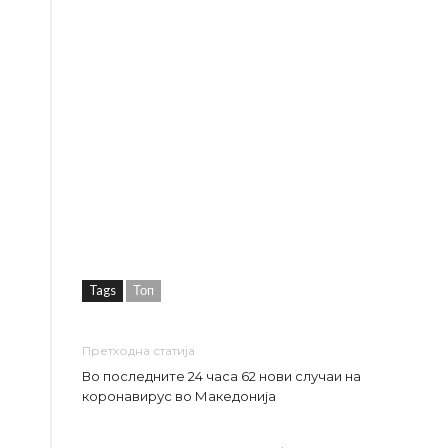
Tags
Топ
Претходна статија
Во последните 24 часа 62 нови случаи на
коронавирус во Македонија