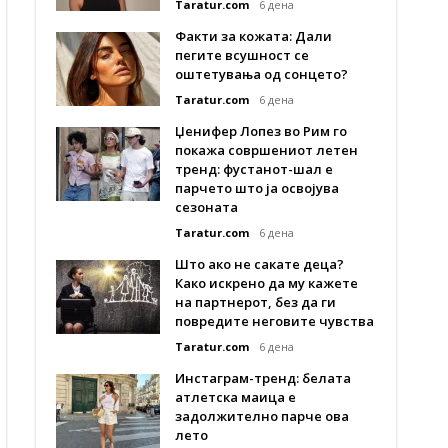
Taratur.com
6 дена
Факти за кожата: Дали
пегите всушност се
оштетувања од сонцето?
Taratur.com
6 дена
Џенифер Лопез во Рим го
покажа совршениот летен
тренд: фустанот-шал е
парчето што ја освојува
сезоната
Taratur.com
6 дена
Што ако не сакате деца?
Како искрено да му кажете
на партнерот, без да ги
повредите неговите чувства
Taratur.com
6 дена
Инстаграм-тренд: белата
атлетска маица е
задолжително парче ова
лето