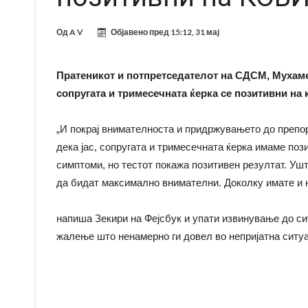
Од
A V
Објавено пред
15:12, 31 мај
Пратеникот и потпретседателот на СДСМ, Мухамед
сопругата и тримесечната ќерка се позитивни на 
„И покрај внимателноста и придржувањето до препо
дека јас, сопругата и тримесечната ќерка имаме поз
симптоми, но тестот покажа позитивен резултат. Уш
да бидат максимално внимателни. Доколку имате и н
напиша Зекири на Фејсбук и упати извинување до сит
жалење што ненамерно ги довел во непријатна ситуа