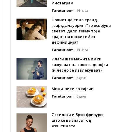
Инстаграм
Taratur.com
14 часа
Новиот дејтинг-тренд
„вајлдфлауеринг“ го освојува
светот: дали токму тој е
крајот на врските без
дефиниција?
Taratur.com
14 часа
7 лаги што мажите им ги
кажуваат на своите девојки
(и лесно се извлекуваат)
Taratur.com
6 дена
Мини-пити со кајсии
Taratur.com
6 дена
7 стилски и брзи фризури
што ќе ве спасат од
жештината