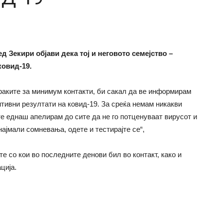
 Зекири објави дека тој и неговото семејство –
ковид-19.
раките за минимум контакти, би сакал да ве информирам
итивни резултати на ковид-19. За среќа немам никакви
те еднаш апелирам до сите да не го потценуваат вирусот и
ајмали сомневања, одете и тестирајте се“,
е со кои во последните денови бил во контакт, како и
ција.