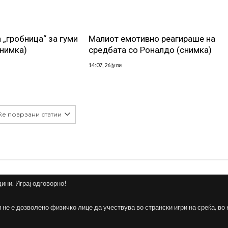
 „гробница“ за гуми
Малиот емотивно реагираше на
снимка)
средбата со Роналдо (снимка)
14:07, 26 јули
ќе поврзани статии
дини. Играј одговорно!
и не е дозволено физичко лице да учествува во странски игри на среќа, во 