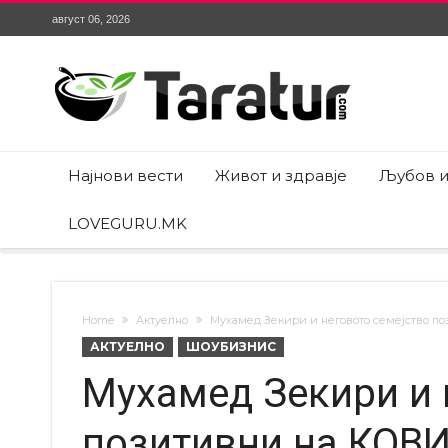
август 06, 2026
Најнови вести
Живот и здравје
Љубов и
LOVEGURU.MK
Home
Актуелно
Мухамед Зекири и неговото семејство п
АКТУЕЛНО
ШОУБИЗНИС
Мухамед Зекири и 
позитивни на КОВ