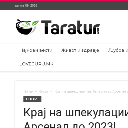
август 09, 2026
Најнови вести
Живот и здравје
Љубов и
LOVEGURU.MK
Home
Спорт
Крај на шпекулациите: Белерин во Арсенал д
СПОРТ
Крај на шпекулации
Арсенал до 2023!