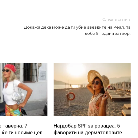
Следна статија
Докажа дека може да ги убие ѕвездите на Реал, па
доби 9 години затвор!
 таверна: 7
Најдобар SPF за розацеа: 5
 ќе ги носиме цел
фаворити на дерматолозите