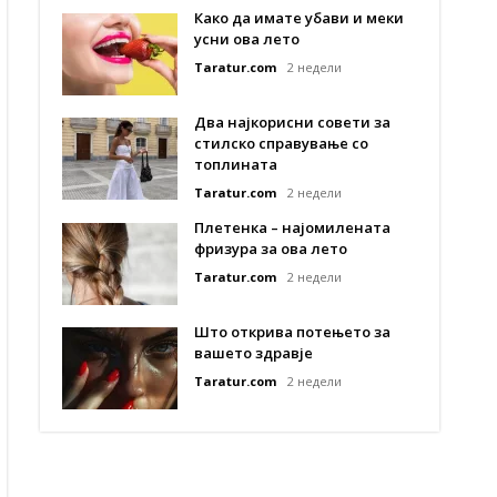
Како да имате убави и меки
усни ова лето
Taratur.com
2 недели
Два најкорисни совети за
стилско справување со
топлината
Taratur.com
2 недели
Плетенка – најомилената
фризура за ова лето
Taratur.com
2 недели
Што открива потењето за
вашето здравје
Taratur.com
2 недели