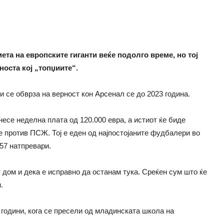
та на европските гиганти веќе подолго време, но тој
носта кој „топџиите“.
и се обврза на верност кон Арсенал се до 2023 година.
есе неделна плата од 120.000 евра, а истиот ќе биде
 против ПСЖ. Тој е еден од најпостојаните фудбалери во
 57 натпревари.
т дом и дека е исправно да останам тука. Среќен сум што ќе
.
години, кога се пресели од младинската школа на