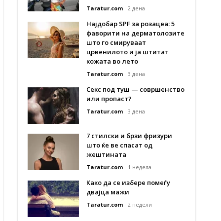
Taratur.com
2 дена
Најдобар SPF за розацеа: 5
фаворити на дерматолозите
што го смируваат
црвенилото и ја штитат
кожата во лето
Taratur.com
3 дена
Секс под туш — совршенство
или пропаст?
Taratur.com
3 дена
7 стилски и брзи фризури
што ќе ве спасат од
жештината
Taratur.com
1 недела
Како да се избере помеѓу
двајца мажи
Taratur.com
2 недели