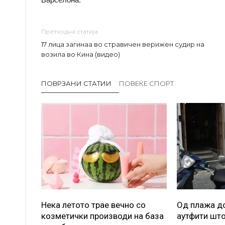
Претходна статија
17 лица загинаа во стравичен верижен судир на
возила во Кина (видео)
ПОВРЗАНИ СТАТИИ
ПОВЕЌЕ СПОРТ
Нека летото трае вечно со
Од плажа до
козметички производи на база
аутфити што