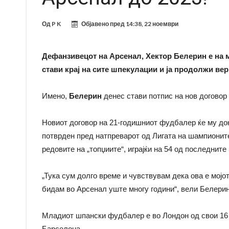
Од
P K
Објавено пред
14:38, 22 ноември
Дефанзивецот на Арсенал, Хектор Белерин е на ме
стави крај на сите шпекулации и ја продолжи вер
Имено,
Белерин
денес стави потпис на нов договор 
Новиот договор на 21-годишниот фудбалер ќе му дон
потврден пред натпреварот од Лигата на шампионите
редовите на „топџиите“, играјќи на 54 од последните
„Тука сум долго време и чувствувам дека ова е мојо
бидам во Арсенал уште многу години“, вели Белерин
Младиот шпански фудбалер е во Лондон од свои 16 
Барселона.