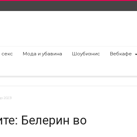
 секс
Мода и убавина
Шоубизнис
Вебкафе
о 2023!
те: Белерин во