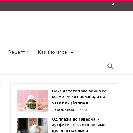
Рецепти
Казино игри
Нека летото трае вечно со
козметички производи на
база на лубеница
Taratur.com
2 дена
Од плажа до таверна: 7
аутфити што ќе ги носиме
цел ден на одмор