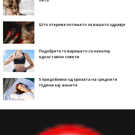
лето
Што открива потењето за вашето здравје
Подобрете го варењето со неколку
едноставни совети
5 придобивки од кризата на средните
години кај жените