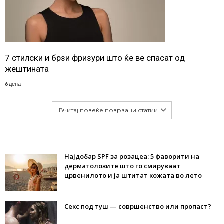
7 стилски и брзи фризури што ќе ве спасат од
жештината
6 дена
Вчитај повеќе поврзани статии
Најдобар SPF за розацеа: 5 фаворити на
дерматолозите што го смируваат
црвенилото и ја штитат кожата во лето
Секс под туш — совршенство или пропаст?