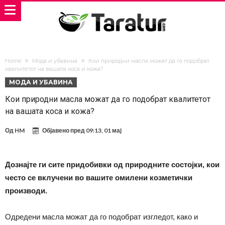
Home
Мода и убавина
Кои природни масла можат да го подобрат
квалитетот на вашата коса и кожа?
МОДА И УБАВИНА
Кои природни масла можат да го подобрат квалитетот
на вашата коса и кожа?
Од
HM
Објавено пред
09:13, 01 мај
Дознајте ги сите придобивки од природните состојки, кои
често се вклучени во вашите омилени козметички
производи.
Одредени масла можат да го подобрат изгледот, како и