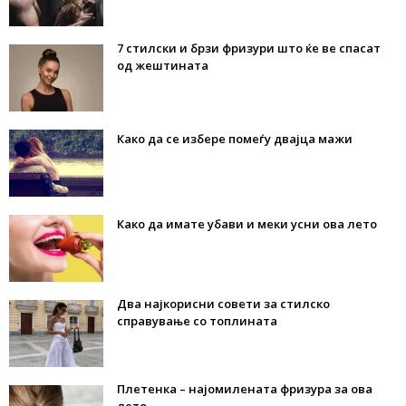
7 стилски и брзи фризури што ќе ве спасат
од жештината
Како да се избере помеѓу двајца мажи
Како да имате убави и меки усни ова лето
Два најкорисни совети за стилско
справување со топлината
Плетенка – најомилената фризура за ова