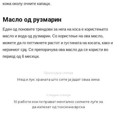
кожа околу очните капаци.
Масло од рузмарин
Еден од поновите трендови за нега на коса е користењето
масло и вода од рузмарин. Со користење на ова масло,
можете да го поттикнете растот и густината на косата, како и
нејзиниот сјај. Се препорачува ова масло да се користи во
период од 6 месеци.
Претходна статија
Мед и лук: храната што сите ја јадат оваа зима
Следна статија
10 работи кои ги прават ментално силните луѓе за
да излезат од токсична врска