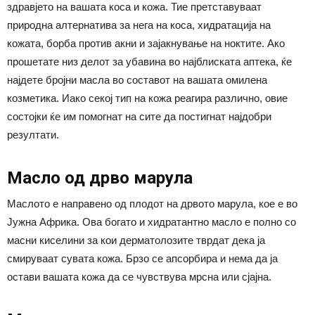
здравјето на вашата коса и кожа. Тие претставуваат
природна алтернатива за нега на коса, хидратација на
кожата, борба против акни и зајакнување на ноктите. Ако
прошетате низ делот за убавина во најблиската аптека, ќе
најдете бројни масла во составот на вашата омилена
козметика. Иако секој тип на кожа реагира различно, овие
состојки ќе им помогнат на сите да постигнат најдобри
резултати.
Масло од дрво марула
Маслото е направено од плодот на дрвото марула, кое е во
Јужна Африка. Ова богато и хидратантно масло е полно со
масни киселини за кои дерматолозите тврдат дека ја
смируваат сувата кожа. Брзо се апсорбира и нема да ја
остави вашата кожа да се чувствува мрсна или сјајна.