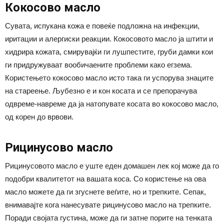
Кокосово масло
Сувата, испукана кожа е повеќе подложна на инфекции,
иритации и алергиски реакции. Кокосовото масло ја штити и
хидрира кожата, смирувајќи ги лушпестите, груби дамки кои
ги придружуваат вообичаените проблеми како егзема.
Користењето кокосово масло исто така ги успорува знаците
на стареење. Љубезно е и кон косата и се препорачува
одвреме-навреме да ја натопувате косата во кокосово масло,
од корен до врвови.
Рицинусово масло
Рицинусовото масло е уште еден домашен лек кој може да го
подобри квалитетот на вашата коса. Со користење на ова
масло можете да ги згуснете веѓите, но и трепките. Сепак,
внимавајте кога нанесувате рицинусово масло на трепките.
Поради својата густина, може да ги затне порите на тенката