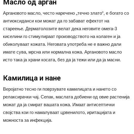
Mасло од арган
Аргановото масло, често наречено „течно злато“, е богато со
антиоксиданси кои можат да го забават ефектот на
стареење. Дерматолозите велат дека неговите омега-3
киселини го стимулираат производството на колаген и ја
обиколуваат кожата. Неговата употреба не е важно дали
имате сува, мрсна или нормална кожа. Аргановото масло
исто така ја храни косата, без да ја тежи или да ја масни.
Камилица и нане
Веројатно тесно ги поврзувате камилицата и нането со
релаксирачки чај. Сепак, маслата добиени од овие растенија
можат да ја смират вашата кожа. Имаат антисептички
својства кои го намалуваат црвенилото, иритацијата и
можноста за инфекција.