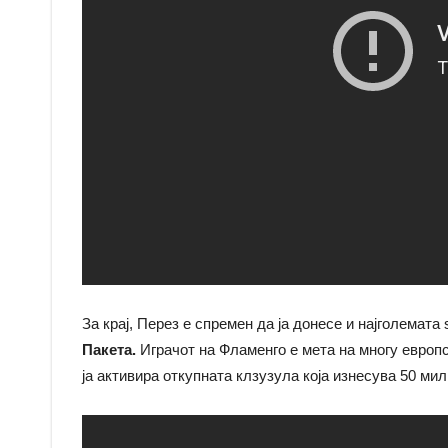
За крај, Перез е спремен да ја донесе и најголемат
Пакета.
Играчот на Фламенго е мета на многу европ
ја активира откупната клзузула која изнесува 50 мил