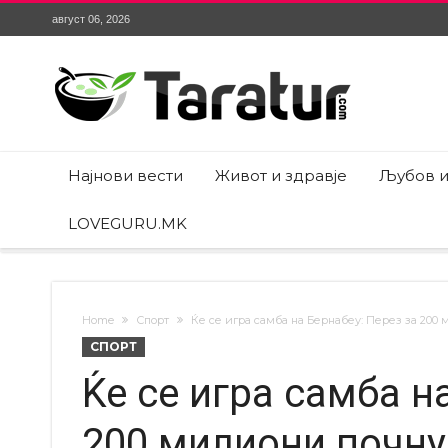
август 06, 2026
Најнови вести
Живот и здравје
Љубов и
LOVEGURU.MK
Home
Спорт
Ќе се игра самба на Бернабеу: Перез за 200 
СПОРТ
Ќе се игра самба н
200 милиони почну