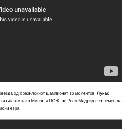
а ѕвезда од бразилскиот шампионат во моментов,
Лукас
ски гиганти како Милан и ПСЖ, но Реал Мадрид е спремен да
иони евра.