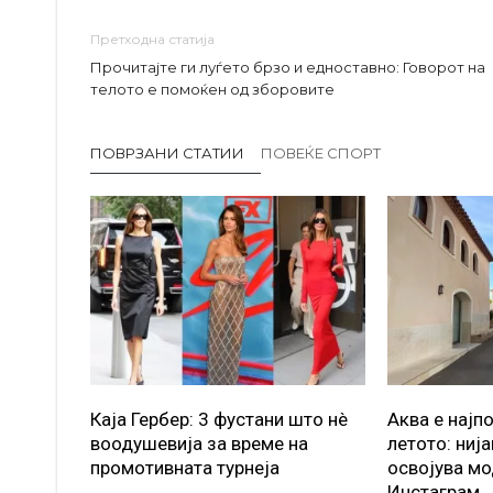
Претходна статија
Прочитајте ги луѓето брзо и едноставно: Говорот на
телото е помоќен од зборовите
ПОВРЗАНИ СТАТИИ
ПОВЕЌЕ СПОРТ
Каја Гербер: 3 фустани што нè
Аква е најп
воодушевија за време на
летото: ниј
промотивната турнеја
освојува мо
Инстаграм