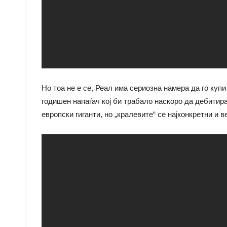
Но тоа не е се, Реал има сериозна намера да го купи
годишен напаѓач кој би трабало наскоро да дебитира
европски гиганти, но „кралевите“ се најконкретни и 