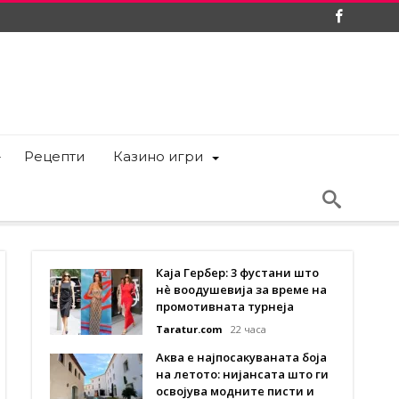
Рецепти
Казино игри
Каја Гербер: 3 фустани што
нè воодушевија за време на
промотивната турнеја
Taratur.com
22 часа
Аква е најпосакуваната боја
на летото: нијансата што ги
освојува модните писти и