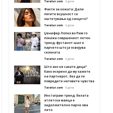
Taratur.com
6 дена
Факти за кожата: Дали
пегите всушност се
оштетувања од сонцето?
Taratur.com
6 дена
Џенифер Лопез во Рим го
покажа совршениот летен
тренд: фустанот-шал е
парчето што ја освојува
сезоната
Taratur.com
6 дена
Што ако не сакате деца?
Како искрено да му кажете
на партнерот, без да ги
повредите неговите чувства
Taratur.com
6 дена
Инстаграм-тренд: белата
атлетска маица е
задолжително парче ова
лето