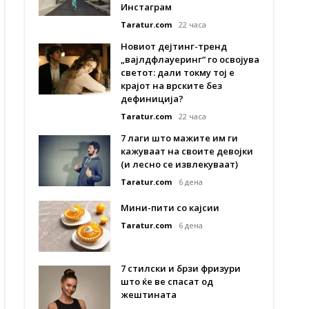
Инстаграм
Taratur.com
22 часа
Новиот дејтинг-тренд
„вајлдфлауеринг“ го освојува
светот: дали токму тој е
крајот на врските без
дефиниција?
Taratur.com
22 часа
7 лаги што мажите им ги
кажуваат на своите девојки
(и лесно се извлекуваат)
Taratur.com
6 дена
Мини-пити со кајсии
Taratur.com
6 дена
7 стилски и брзи фризури
што ќе ве спасат од
жештината