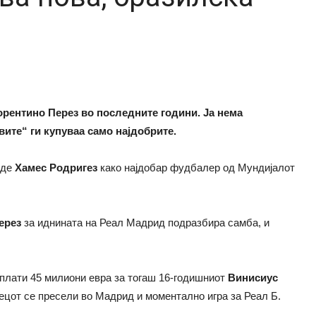
рентино Перез во последните години. Ја нема
ите“ ги купуваа само најдобрите.
еде
Хамес Родригез
како најдобар фудбалер од Мундијалот
ерез
за иднината на Реал Мадрид подразбира самба, и
 плати 45 милиони евра за тогаш 16-годишниот
Винисиус
ецот се пресели во Мадрид и моментално игра за Реал Б.