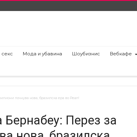
 секс
Мода и убавина
Шоубизнис
Вебкафе
милиони почнува нова, бразилска ера во Реал!
а Бернабеу: Перез за
ва нова, бразилска