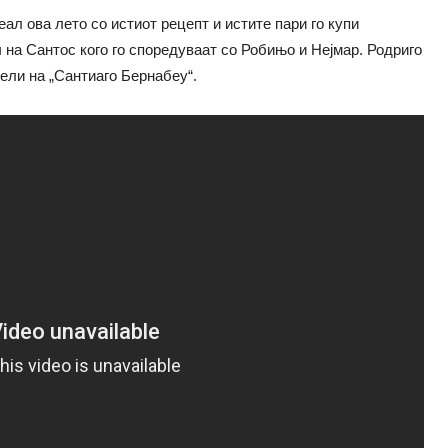
ал ова лето со истиот рецепт и истите пари го купи
ч на Сантос кого го споредуваат со Робињо и Нејмар. Родриго
ели на „Сантиаго Бернабеу“.