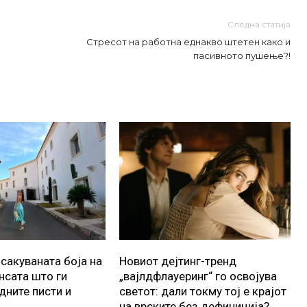
Следна статија
Стресот на работна еднакво штетен како и
пасивното пушење?!
осакуваната боја на
Новиот дејтинг-тренд
ансата што ги
„вајлдфлауеринг“ го освојува
дните писти и
светот: дали токму тој е крајот
на врските без дефиниција?