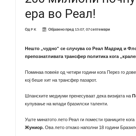
ера во Реал!
Од
P K
Објавено пред
15:07, 07 септември
Нешто „чудно“ се случува со Реал Мадрид и Фло
препознатливата трансфер политика кога „кралев
Поминаа повеќе од четири години кога Перез го дов
кој беше хит на трансфер пазарот.
Шпанските медиуми пренесуваат дека визијата на
П
купување на млади бразилски таленти.
Уште минатото лето Реал ги помести границите кога
Жуниор.
Ова лето откако наполни 18 години Бразил