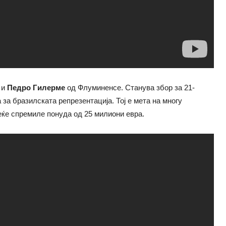
 и
Педро Гилерме
од Флуминенсе. Станува збор за 21-
 за бразилската репрезентација. Тој е мета на многу
веќе спремиле понуда од 25 милиони евра.