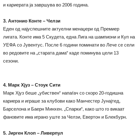
и кариерата ја завршува во 2006 година.
3. Антонио Конте – Челзи
Еден од најуспешните актуелни менаџери од Премиер
лигата. Конте има 5 Скудета, една Лига на шампиони и Куп на
УЕФА со Јувентус. После 6 години поминати во Лече се сели
во редовите на „старата дама“ каде поминува цели 13
сезони.
4. Марк Хјуз – Стоук Сити
Марк Хјуз беше „убиствен“ напаѓач со скоро 20-годишна
кариера и играше за клубови како Манчестер Јунајтед,
Барселона и Баерн Минхен. „Спарки“, како што го викаат
фановите има играно уште за Челзи, Евертон и Блекбурн.
5. Јирген Клоп – Ливерпул