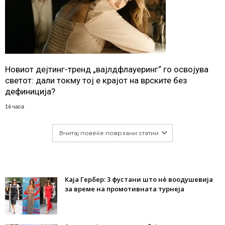
Новиот дејтинг-тренд „вајлдфлауеринг“ го освојува
светот: дали токму тој е крајот на врските без
дефиниција?
16 часа
Вчитај повеќе поврзани статии
Каја Гербер: 3 фустани што нè воодушевија
за време на промотивната турнеја