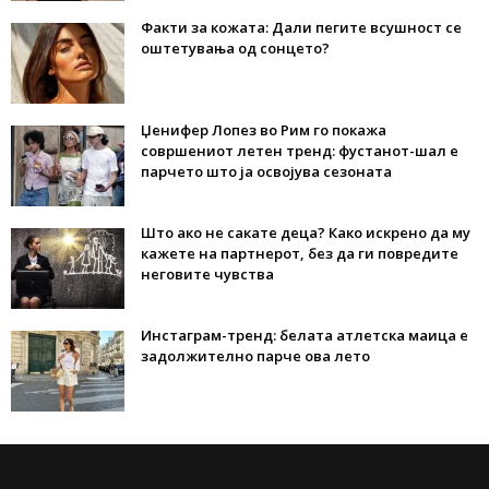
Факти за кожата: Дали пегите всушност се
оштетувања од сонцето?
Џенифер Лопез во Рим го покажа
совршениот летен тренд: фустанот-шал е
парчето што ја освојува сезоната
Што ако не сакате деца? Како искрено да му
кажете на партнерот, без да ги повредите
неговите чувства
Инстаграм-тренд: белата атлетска маица е
задолжително парче ова лето