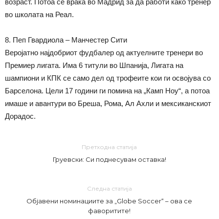
возраст. Потоа се враќа во Мадрид за да работи како тренер
во школата на Реал.
8. Пеп Гвардиола – Манчестер Сити
Веројатно најдобриот фудбалер од актуелните тренери во
Премиер лигата. Има 6 титули во Шпанија, Лигата на
шампиони и КПК се само дел од трофеите кои ги освојува со
Барселона. Цели 17 години ги помина на „Камп Ноу“, а потоа
имаше и авантури во Бреша, Рома, Ал Ахли и мексиканскиот
Дорадос.
Претходна статија
Груевски: Си поднесувам оставка!
Следна статија
Објавени номинациите за „Globe Soccer“ – ова се
фаворитите!