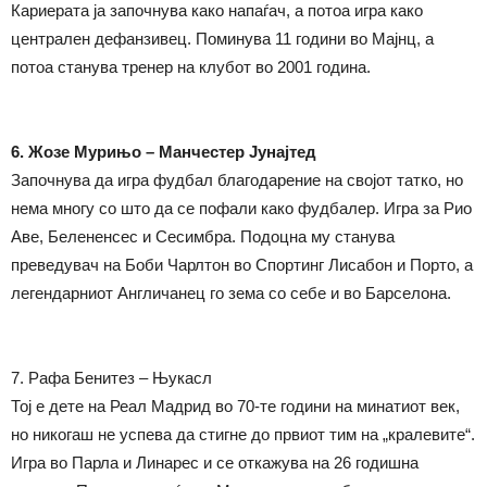
Кариерата ја започнува како напаѓач, а потоа игра како
централен дефанзивец. Поминува 11 години во Мајнц, а
потоа станува тренер на клубот во 2001 година.
6. Жозе Мурињо – Манчестер Јунајтед
Започнува да игра фудбал благодарение на својот татко, но
нема многу со што да се пофали како фудбалер. Игра за Рио
Аве, Белененсес и Сесимбра. Подоцна му станува
преведувач на Боби Чарлтон во Спортинг Лисабон и Порто, а
легендарниот Англичанец го зема со себе и во Барселона.
7. Рафа Бенитез – Њукасл
Тој е дете на Реал Мадрид во 70-те години на минатиот век,
но никогаш не успева да стигне до првиот тим на „кралевите“.
Игра во Парла и Линарес и се откажува на 26 годишна