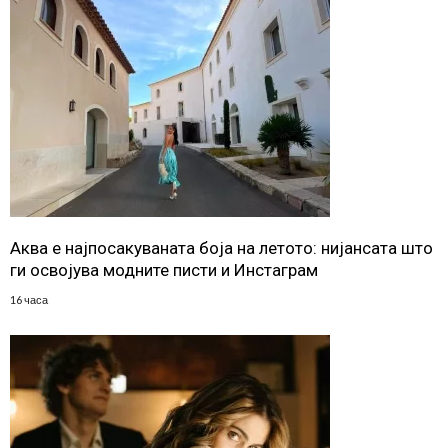
Аква е најпосакуваната боја на летото: нијансата што
ги освојува модните писти и Инстаграм
16 часа