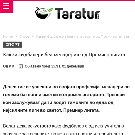
Home
Спорт
Какви фудбалери беа менаџерите од Премиер лигата
СПОРТ
Какви фудбалери беа менаџерите од Премиер лигата
Од
P K
Објавено пред
15:31, 01 декември
Денес тие се успешни во својата професија, менаџери со
големи бакновни сметки и огромен авторитет. Тренери
кои заслужуваат да ги водат тимовите во една од
најсилните лиги во светот, Премиер лигата.
Велат дека искуството како фудбалер е од исклучително
значење за тренерите, но исто така постои и теорија дека