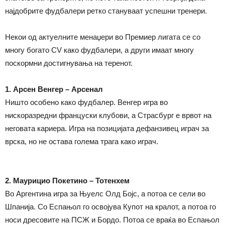
најдобрите фудбалери ретко стануваат успешни тренери.
Некои од актуелните менаџери во Премиер лигата се со
многу богато CV како фудбалери, а други имаат многу
поскормни достигнувања на теренот.
1. Арсен Венгер – Арсенал
Ништо особено како фудбалер. Венгер игра во
нискоразредни француски клубови, а Страсбург е врвот на
неговата кариера. Игра на позицијата дефанзивец играч за
врска, но не остава голема трага како играч.
2. Маурицио Покетино – Тотенхем
Во Аргентина игра за Њуелс Олд Бојс, а потоа се сели во
Шпанија. Со Еспањол го освојува Купот на кралот, а потоа го
носи дресовите на ПСЖ и Бордо. Потоа се враќа во Еспањол