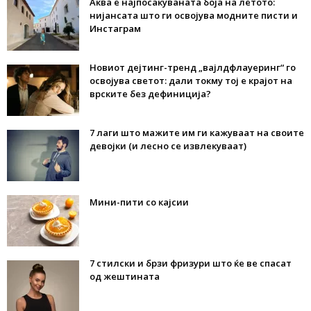
Аква е најпосакуваната боја на летото:
нијансата што ги освојува модните писти и
Инстаграм
Новиот дејтинг-тренд „вајлдфлауеринг“ го
освојува светот: дали токму тој е крајот на
врските без дефиниција?
7 лаги што мажите им ги кажуваат на своите
девојки (и лесно се извлекуваат)
Мини-пити со кајсии
7 стилски и брзи фризури што ќе ве спасат
од жештината