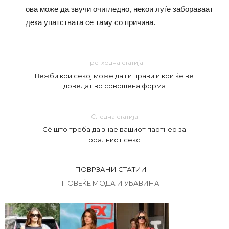
ова може да звучи очигледно, некои луѓе забораваат
дека упатствата се таму со причина.
Претходна статија
Вежби кои секој може да ги прави и кои ќе ве
доведат во совршена форма
Следна статија
Сè што треба да знае вашиот партнер за
оралниот секс
ПОВРЗАНИ СТАТИИ
ПОВЕЌЕ МОДА И УБАВИНА