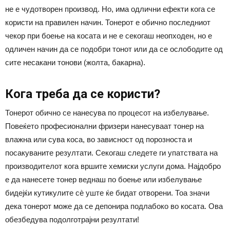
не е чудотворен производ. Но, има одлични ефекти кога се
користи на правилен начин. Тонерот е обично последниот
чекор при боење на косата и не е секогаш неопходен, но е
одличен начин да се подобри тонот или да се ослободите од
сите несакани тонови (жолта, бакарна).
Кога треба да се користи?
Тонерот обично се нанесува по процесот на избелување.
Повеќето професионални фризери нанесуваат тонер на
влажна или сува коса, во зависност од порозноста и
посакуваните резултати. Секогаш следете ги упатствата на
производителот кога вршите хемиски услуги дома. Најдобро
е да нанесете тонер веднаш по боење или избелување
бидејќи кутикулите сè уште ќе бидат отворени. Тоа значи
дека тонерот може да се депонира подлабоко во косата. Ова
обезбедува подолготрајни резултати!