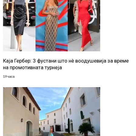
Каја Гербер: 3 фустани што нè воодушевија за време
на промотивната турнеја
19 часа