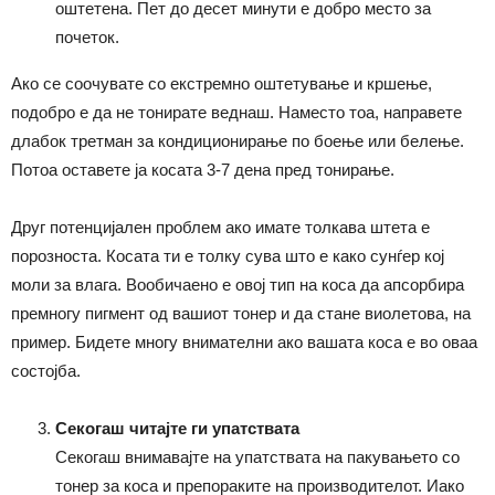
оштетена. Пет до десет минути е добро место за
почеток.
Ако се соочувате со екстремно оштетување и кршење,
подобро е да не тонирате веднаш. Наместо тоа, направете
длабок третман за кондиционирање по боење или белење.
Потоа оставете ја косата 3-7 дена пред тонирање.
Друг потенцијален проблем ако имате толкава штета е
порозноста. Косата ти е толку сува што е како сунѓер кој
моли за влага. Вообичаено е овој тип на коса да апсорбира
премногу пигмент од вашиот тонер и да стане виолетова, на
пример. Бидете многу внимателни ако вашата коса е во оваа
состојба.
Секогаш читајте ги упатствата
Секогаш внимавајте на упатствата на пакувањето со
тонер за коса и препораките на производителот. Иако