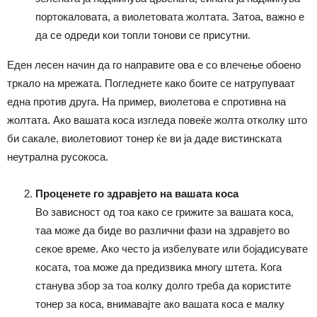
портокаловата, а виолетовата жолтата. Затоа, важно е
да се одреди кои топли тонови се присутни.
Еден лесен начин да го направите ова е со влечење обоено
тркало на мрежата. Погледнете како боите се натрупуваат
една против друга. На пример, виолетова е спротивна на
жолтата. Ако вашата коса изгледа повеќе жолта отколку што
би сакале, виолетовиот тонер ќе ви ја даде вистинската
неутрална русокоса.
Проценете го здравјето на вашата коса
Во зависност од тоа како се грижите за вашата коса,
таа може да биде во различни фази на здравјето во
секое време. Ако често ја избелувате или бојадисувате
косата, тоа може да предизвика многу штета. Кога
станува збор за тоа колку долго треба да користите
тонер за коса, внимавајте ако вашата коса е малку