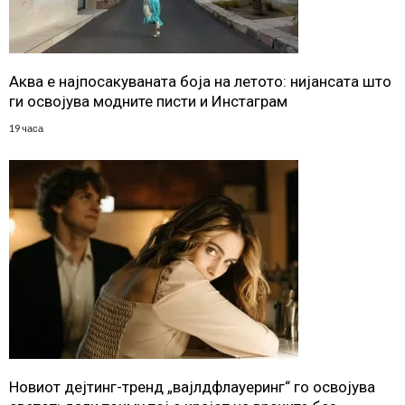
Аква е најпосакуваната боја на летото: нијансата што
ги освојува модните писти и Инстаграм
19 часа
Новиот дејтинг-тренд „вајлдфлауеринг“ го освојува