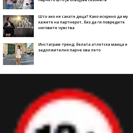
Што ако не сакате деца? Како искрено да му
кажете на партнерот, без да ги повредите
неговите чувства
Инстаграм-тренд: белата атлетска маица е
задолжително парче ова лето