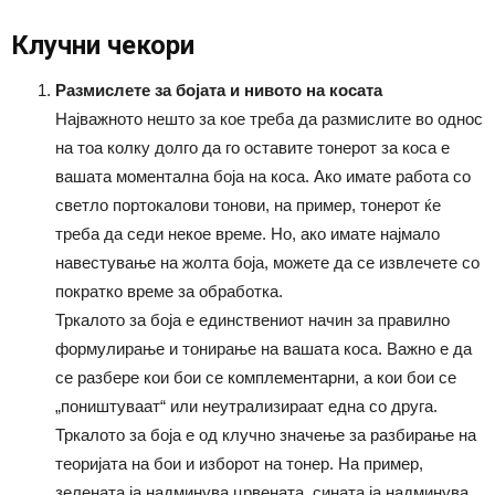
Клучни чекори
Размислете за бојата и нивото на косата
Најважното нешто за кое треба да размислите во однос
на тоа колку долго да го оставите тонерот за коса е
вашата моментална боја на коса. Ако имате работа со
светло портокалови тонови, на пример, тонерот ќе
треба да седи некое време. Но, ако имате најмало
навестување на жолта боја, можете да се извлечете со
пократко време за обработка.
Тркалото за боја е единствениот начин за правилно
формулирање и тонирање на вашата коса. Важно е да
се разбере кои бои се комплементарни, а кои бои се
„поништуваат“ или неутрализираат една со друга.
Тркалото за боја е од клучно значење за разбирање на
теоријата на бои и изборот на тонер. На пример,
зелената ја надминува црвената, сината ја надминува