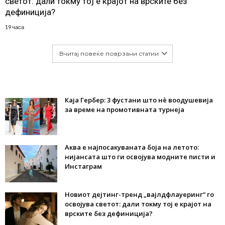
светот: дали токму тој е крајот на врските без
дефиниција?
19 часа
Вчитај повеќе поврзани статии
Каја Гербер: 3 фустани што нè воодушевија
за време на промотивната турнеја
Аква е најпосакуваната боја на летото:
нијансата што ги освојува модните писти и
Инстаграм
Новиот дејтинг-тренд „вајлдфлауеринг“ го
освојува светот: дали токму тој е крајот на
врските без дефиниција?