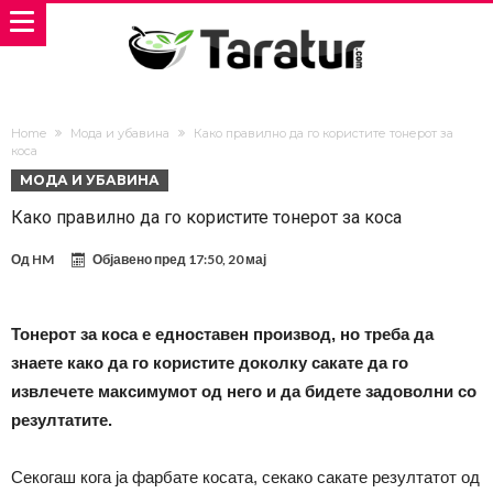
Home
Мода и убавина
Како правилно да го користите тонерот за
коса
МОДА И УБАВИНА
Како правилно да го користите тонерот за коса
Од
HM
Објавено пред
17:50, 20 мај
Тонерот за коса е едноставен производ, но треба да
знаете како да го користите доколку сакате да го
извлечете максимумот од него и да бидете задоволни со
резултатите.
Секогаш кога ја фарбате косата, секако сакате резултатот од