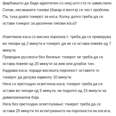
фарбањето да биде идентичен со оној што сте го замислиле.
Сепак, несаканите тонови (бакар и жолта) се чест проблем.
Па, тука доаѓа тонерот за коса. Колку долго треба да се
остави тонерот за различни типови коса?
Изветвена коса со висока порозност: треба да се проверува
во чекори од 2 минути и тонерот да не се остава повеќе од 7
минути.
Природни русокоси без белење: тонерот не треба да се
остава повеќе од 20 минути за жив или длабок тон.
Кадрава коса: поради високата порозност оставете го
тонерот да делува најмногу 10 минути.
Нега со претходно осветлена коса: тонерот треба да се
остави во чекори од 5 минути, не подолго од 15 минути за
димензионална боја.
Нега без претходно осветлување: тонерот треба да се
остави 20 минути по испитувањето на порозноста на косата.