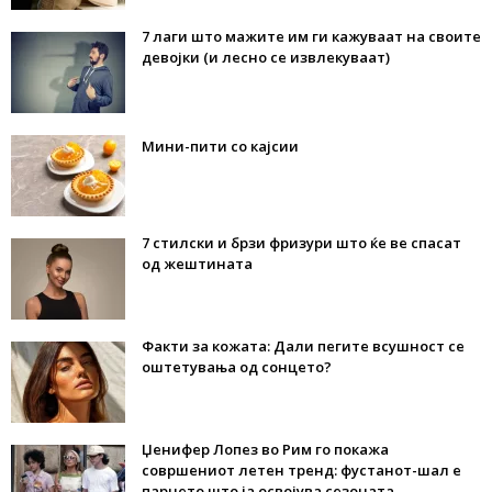
7 лаги што мажите им ги кажуваат на своите
девојки (и лесно се извлекуваат)
Мини-пити со кајсии
7 стилски и брзи фризури што ќе ве спасат
од жештината
Факти за кожата: Дали пегите всушност се
оштетувања од сонцето?
Џенифер Лопез во Рим го покажа
совршениот летен тренд: фустанот-шал е
парчето што ја освојува сезоната