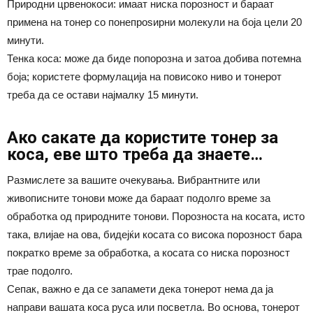
Природни црвенокоси: имаат ниска порозност и бараат
примена на тонер со понепроѕирни молекули на боја цели 20
минути.
Тенка коса: може да биде попорозна и затоа добива потемна
боја; користете формулација на повисоко ниво и тонерот
треба да се остави најмалку 15 минути.
Ако сакате да користите тонер за
коса, еве што треба да знаете…
Размислете за вашите очекувања. Вибрантните или
живописните тонови може да бараат подолго време за
обработка од природните тонови. Порозноста на косата, исто
така, влијае на ова, бидејќи косата со висока порозност бара
пократко време за обработка, а косата со ниска порозност
трае подолго.
Сепак, важно е да се запамети дека тонерот нема да ја
направи вашата коса руса или посветла. Во основа, тонерот