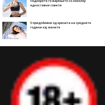
Подобрете го варењето со неколку
едноставни совети
5 придобивки од кризата на средните
години кај жените