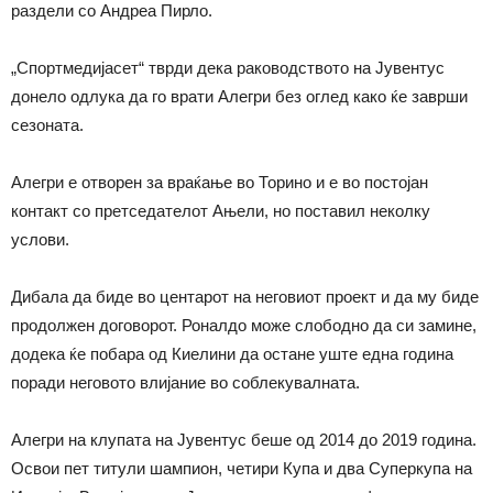
раздели со Андреа Пирло.
„Спортмедијасет“ тврди дека раководството на Јувентус
донело одлука да го врати Алегри без оглед како ќе заврши
сезоната.
Алегри е отворен за враќање во Торино и е во постојан
контакт со претседателот Ањели, но поставил неколку
услови.
Дибала да биде во центарот на неговиот проект и да му биде
продолжен договорот. Роналдо може слободно да си замине,
додека ќе побара од Киелини да остане уште една година
поради неговото влијание во соблекувалната.
Алегри на клупата на Јувентус беше од 2014 до 2019 година.
Освои пет титули шампион, четири Купа и два Суперкупа на