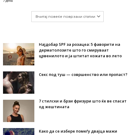
7 дена
Вчитај повеќе поврзани статии
Најдобар SPF за розацеа: 5 фаворити на
дерматолозите што го смируваат
црвенилото и ја штитат кожата во лето
Секс под туш — совршенство или пропаст?
7 стилски и брзи фризури што ќе ве спасат
од жештината
Како да се избере помеѓу двајца мажи