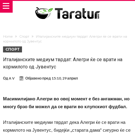
Home
Спорт
Италијанските медиум тврдат: Алегри ќе се врати на
кормилото од Јувентус
СПОРТ
Италијанските медиум тврдат: Алегри ќе се врати на
кормилото од Јувентус
Од
A V
Објавено пред
15:10, 29 април
Maсимилијано Алегри во овој момент е без ангажман, но
многу брзо би можел да се врати во клупскиот фудбал.
Италијанските медиуми тврдат дека Алегри ќе се врати на
кормилото на Јувентус, бидејќи „старата дама“ сигурно ќе се