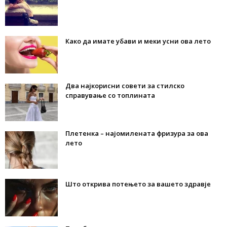
Како да имате убави и меки усни ова лето
Два најкорисни совети за стилско
справување со топлината
Плетенка – најомилената фризура за ова
лето
Што открива потењето за вашето здравје