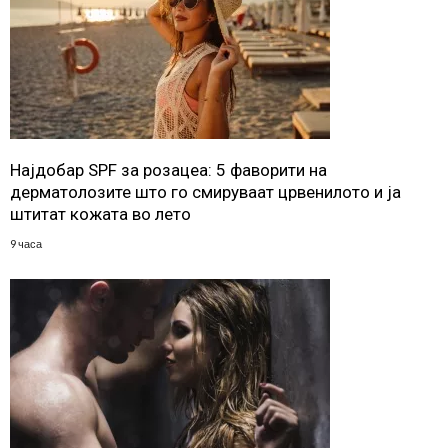
Најдобар SPF за розацеа: 5 фаворити на
дерматолозите што го смируваат црвенилото и ја
штитат кожата во лето
9 часа