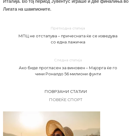
Италија. Во тој период Јувентус играше и две финалиња во
Лигата на шампионите.
Претходна статија
МПЦ не отстапува – причесната ќе се изведува
со една лажичка
Следна статија
Ако биде прогласен за виновен – Мајорга ќе го
чини Роналдо 56 милиони фунти
ПОВРЗАНИ СТАТИИ
ПОВЕЌЕ СПОРТ