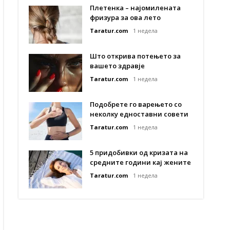
Плетенка – најомилената
фризура за ова лето
Taratur.com
1 недела
Што открива потењето за
вашето здравје
Taratur.com
1 недела
Подобрете го варењето со
неколку едноставни совети
Taratur.com
1 недела
5 придобивки од кризата на
средните години кај жените
Taratur.com
1 недела