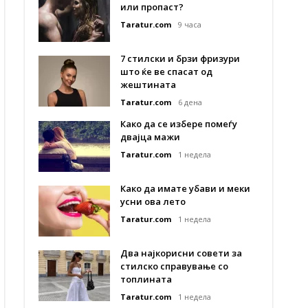
или пропаст?
Taratur.com
9 часа
7 стилски и брзи фризури
што ќе ве спасат од
жештината
Taratur.com
6 дена
Како да се избере помеѓу
двајца мажи
Taratur.com
1 недела
Како да имате убави и меки
усни ова лето
Taratur.com
1 недела
Два најкорисни совети за
стилско справување со
топлината
Taratur.com
1 недела