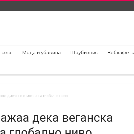
 секс
Мода и убавина
Шоубизнис
Вебкафе
ска диета не е можна на глобално ниво
ажаа дека веганска
на глобално ниво