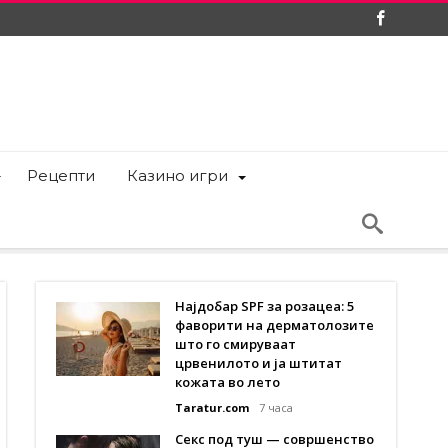
Рецепти
Казино игри
Најдобар SPF за розацеа: 5
фаворити на дерматолозите
што го смируваат
црвенилото и ја штитат
кожата во лето
Taratur.com
7 часа
Секс под туш — совршенство