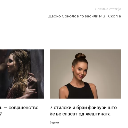
Следна статија
Дарко Соколов го засили МЗТ Скопје
уш — совршенство
7 стилски и брзи фризури што
?
ќе ве спасат од жештината
6 дена