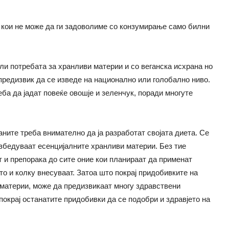
и кои не може да ги задоволиме со конзумирање само билни
ли потребата за хранливи материи и со веганска исхрана но
предизвик да се изведе на национално или голобално ниво.
ба да јадат повеќе овошје и зеленчук, поради многуте
аните треба внимателно да ја разработат својата диета. Се
езбедуваат есенцијалните хранливи материи. Без тие
 и препорака до сите оние кои планираат да применат
то и колку внесуваат. Затоа што покрај придобивките на
 материи, може да предизвикаат многу здравствени
покрај останатите придобивки да се подобри и здравјето на