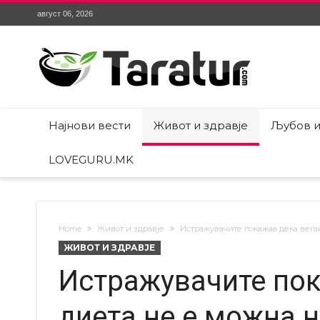
август 06, 2026
Најнови вести
Живот и здравје
Љубов и
LOVEGURU.MK
Home
Живот и здравје
Истражувачите покажаа дека веган
ЖИВОТ И ЗДРАВЈЕ
Истражувачите пок
диета не е можна 