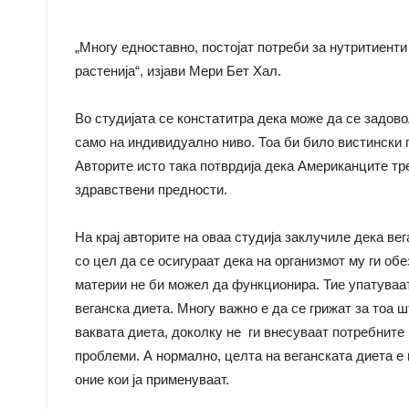
„Многу едноставно, постојат потреби за нутритиент
растенија“, изјави Мери Бет Хал.
Во студијата се констатитра дека може да се задово
само на индивидуално ниво. Тоа би било вистински 
Авторите исто така потврдија дека Американците тре
здравствени предности.
На крај авторите на оваа студија заклучиле дека вег
со цел да се осигураат дека на организмот му ги об
материи не би можел да функционира. Тие упатуваат
веганска диета. Многу важно е да се грижат за тоа ш
ваквата диета, доколку не ги внесуваат потребните
проблеми. А нормално, целта на веганската диета е 
оние кои ја применуваат.