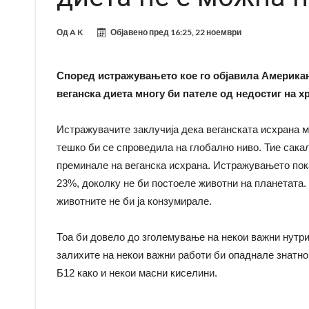
Од
A K
Објавено пред
16:25, 22 ноември
Според истражувањето кое го објавила Американ
веганска диета многу би пателе од недостиг на 
Истражувачите заклучија дека веганската исхрана 
тешко би се спроведила на глобално ниво. Тие сака
преминале на веганска исхрана. Истражувањето пока
23%, доколку не би постоеле животни на планетата.
животните не би ја конзумирале.
Тоа би довело до зголемување на некои важни нутрит
залихите на некои важни работи би опаднале знатно.
Б12 како и некои масни киселини.