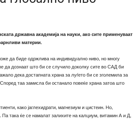
ската државна академија на науки, ако сите применуваат
храрнливи материи.
може да биде одржлива на индивидуално ниво, но многу
ле да дознаат што би се случило доколку сите во САД би
жало дека достапната храна за луѓето би се зголемила за
 Според таа замисла би останало повеќе храна затоа што
иенти, како јаглехидрати, магнезиум и цистеин. Но,
 Па така ќе се намалат залихите на калциум, витамин А и Д,