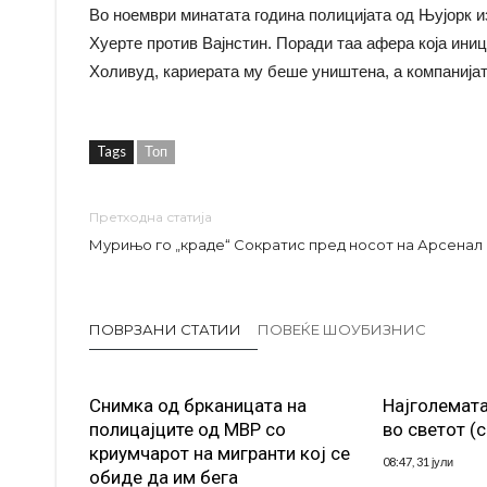
Во ноември минатата година полицијата од Њујорк из
Хуерте против Вајнстин. Поради таа афера која иниц
Холивуд, кариерата му беше уништена, а компанијат
Tags
Топ
Претходна статија
Мурињо го „краде“ Сократис пред носот на Арсенал
ПОВРЗАНИ СТАТИИ
ПОВЕЌЕ ШОУБИЗНИС
Снимка од брканицата на
Најголемата
полицајците од МВР со
во светот (
криумчарот на мигранти кој се
08:47, 31 јули
обиде да им бега