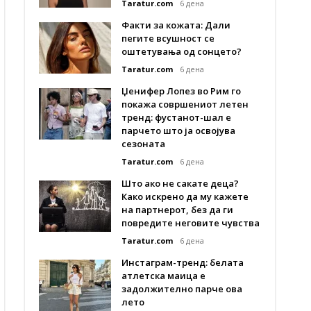
Taratur.com
6 дена
Факти за кожата: Дали
пегите всушност се
оштетувања од сонцето?
Taratur.com
6 дена
Џенифер Лопез во Рим го
покажа совршениот летен
тренд: фустанот-шал е
парчето што ја освојува
сезоната
Taratur.com
6 дена
Што ако не сакате деца?
Како искрено да му кажете
на партнерот, без да ги
повредите неговите чувства
Taratur.com
6 дена
Инстаграм-тренд: белата
атлетска маица е
задолжително парче ова
лето