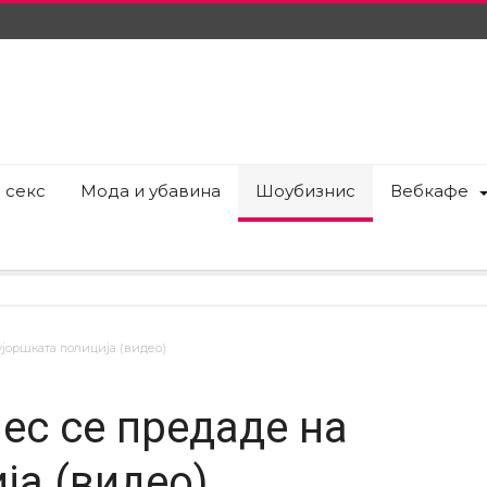
 секс
Мода и убавина
Шоубизнис
Вебкафе
ујоршката полиција (видео)
ес се предаде на
ја (видео)