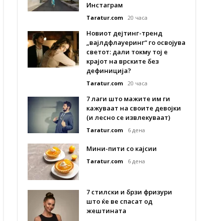
Инстаграм
Taratur.com
20 часа
Новиот дејтинг-тренд
„вајлдфлауеринг“ го освојува
светот: дали токму тој е
крајот на врските без
дефиниција?
Taratur.com
20 часа
7 лаги што мажите им ги
кажуваат на своите девојки
(и лесно се извлекуваат)
Taratur.com
6 дена
Мини-пити со кајсии
Taratur.com
6 дена
7 стилски и брзи фризури
што ќе ве спасат од
жештината