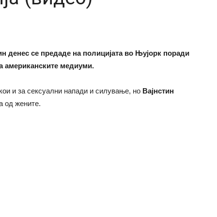
н денес се предаде на полицијата во Њујорк поради
ја американските медиуми.
 кои и за сексуални напади и силување, но
Вајнстин
а од жените.