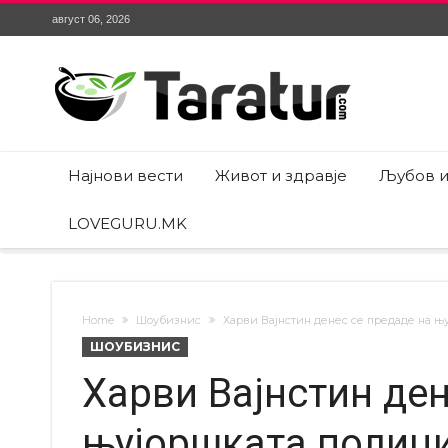
август 06, 2026
Најнови вести
Живот и здравје
Љубов и
LOVEGURU.MK
Home
Шоубизнис
Харви Вајнстин денес се предаде на њ
ШОУБИЗНИС
Харви Вајнстин ден
њујоршката полици