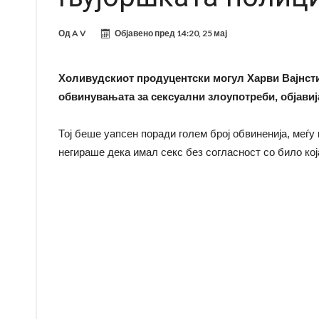
Од
A V
Објавено пред
14:20, 25 мај
Холивудскиот продуцентски могул Харви Вајнсти
обвинувањата за сексуални злоупотреби, објави
Тој беше уапсен поради голем број обвиненија, меѓу
негираше дека имал секс без согласност со било кој