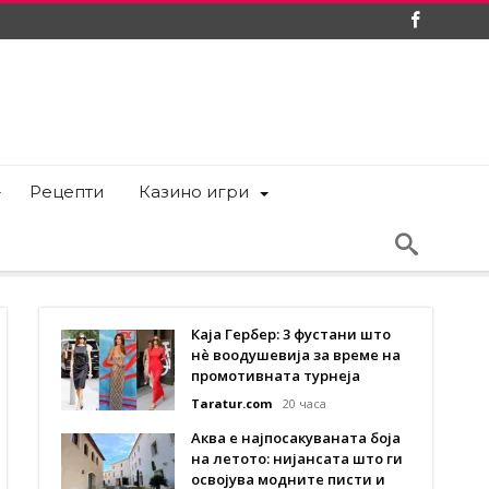
Рецепти
Казино игри
Каја Гербер: 3 фустани што
нè воодушевија за време на
промотивната турнеја
Taratur.com
20 часа
Аква е најпосакуваната боја
на летото: нијансата што ги
освојува модните писти и