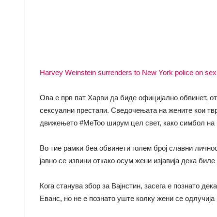
Harvey Weinstein surrenders to New York police on sex
Ова е прв пат Харви да биде официјално обвинет, от
сексуални престапи. Сведочењата на жените кои твр
движењето #MeToo ширум цел свет, како симбол на 
Во тие рамки беа обвинети голем број славни личн
јавно се извини откако осум жени изјавија дека бил
Кога станува збор за Вајнстин, засега е познато де
Еванс, но не е познато уште колку жени се одлучија 