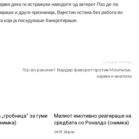
јави дека ги истражува наводите од актерот Паз де ла
ираше и други признанија, Вајнстин остана без работа во
а која ја поседуваше банкротираше.
Следна статија
ЛШ во ракомет: Вардар фаворит против Монпеље,
најава и анализа
 „гробница“ за гуми
Малиот емотивно реагираше на
снимка)
средбата со Роналдо (снимка)
14:07, 26 јули