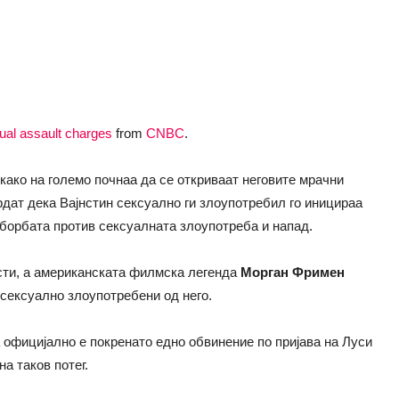
ual assault charges
from
CNBC
.
како на големо почнаа да се откриваат неговите мрачни
дат дека Вајнстин сексуално ги злоупотребил го иницираа
борбата против сексуалната злоупотреба и напад.
ости, а американската филмска легенда
Морган Фримен
е сексуално злоупотребени од него.
ка официјално е покренато едно обвинение по пријава на Луси
на таков потег.