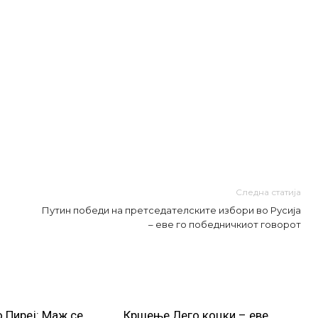
Следна статија
Путин победи на претседателските избори во Русија
– еве го победничкиот говорот
о Пиреј: Маж се
Кршење Лего коцки – еве