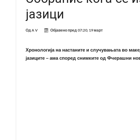
јазици
Од
A V
Објавено пред
07:20, 19 март
Хронологија на настаните и случувањата во маке
јазиците – ама според снимките од Фчерашни но