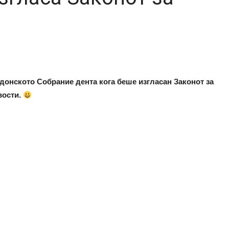
донското Собрание дента кога беше изгласан Законот за
вости.