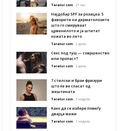
Taratur.com
21 час
Најдобар SPF за розацеа: 5
фаворити на дерматолозите
што го смируваат
црвенилото и ја штитат
кожата во лето
Taratur.com
2 дена
Секс под туш — совршенство
или пропаст?
Taratur.com
2 дена
7 стилски и брзи фризури
што ќе ве спасат од
жештината
Taratur.com
1 недела
Како да се избере помеѓу
двајца мажи
Taratur.com
1 недела