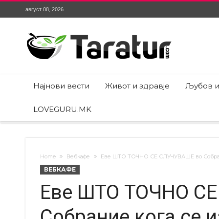
август 08, 2026
Најнови вести
Живот и здравје
Љубов и
LOVEGURU.MK
Home
Вебкафе
Еве ШТО ТОЧНО СЕ СЛУЧУВАШЕ во Собрание
ВЕБКАФЕ
Еве ШТО ТОЧНО С
Собрание кога се и