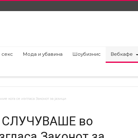
 секс
Мода и убавина
Шоубизнис
Вебкафе
 кога се изгласа Законот за јазици
Е СЛУЧУВАШЕ во
згласа Законот за