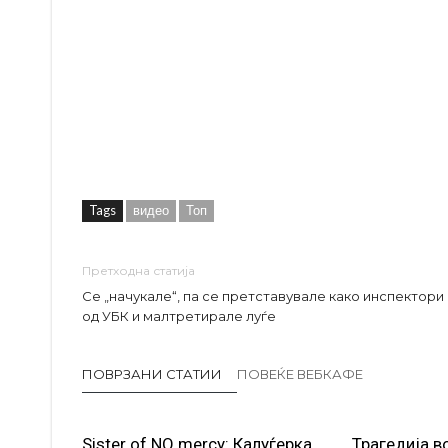
Tags
видео
Топ
Претходна статија
Се „начукале“, па се претставувале како инспектори
од УБК и малтретирале луѓе
ПОВРЗАНИ СТАТИИ
ПОВЕЌЕ ВЕБКАФЕ
Sister of NO mercy: Калуѓерка
Трагедија в