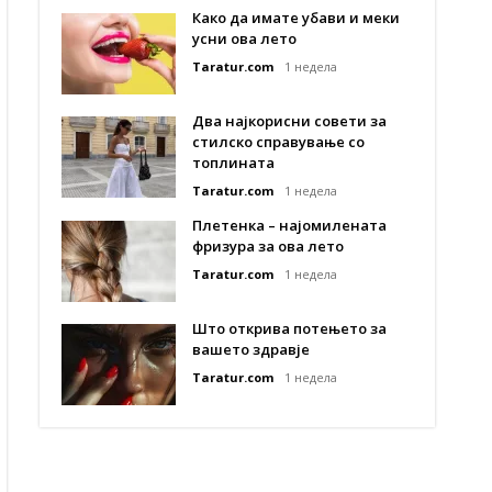
Како да имате убави и меки
усни ова лето
Taratur.com
1 недела
Два најкорисни совети за
стилско справување со
топлината
Taratur.com
1 недела
Плетенка – најомилената
фризура за ова лето
Taratur.com
1 недела
Што открива потењето за
вашето здравје
Taratur.com
1 недела