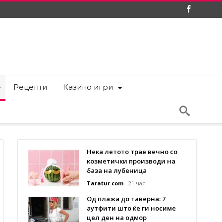
Рецепти
Казино игри
Нека летото трае вечно со
козметички производи на
база на лубеница
Taratur.com
21 час
Од плажа до таверна: 7
аутфити што ќе ги носиме
цел ден на одмор