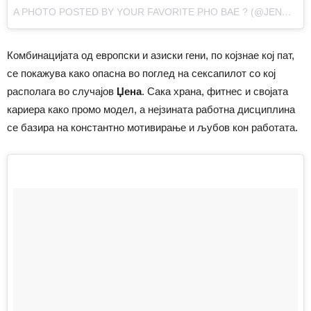
A PHOTO POSTED BY YOUR FAVORITE PHO BAE ? (@JENNAKAEY)
Комбинацијата од европски и азиски гени, по којзнае кој пат,
се покажува како опасна во поглед на сексапилот со кој
располага во случајов
Џена
. Сака храна, фитнес и својата
кариера како промо модел, а нејзината работна дисциплина
се базира на константно мотивирање и љубов кон работата.