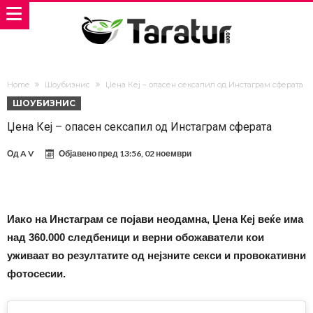
Home
Шоубизнис
Џена Кеј – опасен сексапил од Инстаграм сферата
ШОУБИЗНИС
Џена Кеј – опасен сексапил од Инстаграм сферата
Од
A V
Објавено пред
13:56, 02 ноември
Иако на Инстаграм се појави неодамна, Џена Кеј веќе има
над 360.000 следбеници и верни обожаватели кои
уживаат во резултатите од нејзните секси и провокативни
фотосесии.