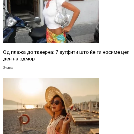
Од плажа до таверна: 7 аутфити што ќе ги носиме цел
ден на одмор
5 часа