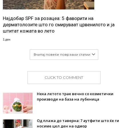
Најдобар SPF за розацеа: 5 фаворити на
дерматолозите што го смируваат црвенилото и ја
штитат кожата во лето
1 ден
Вчитај повеќе поврзани статии
CLICK TO COMMENT
Нека летото трае вечно со козметички
производи на база на лубеница
Од плажа до таверна: 7 аутфити што ќе ги
носиме цел ден на одмор