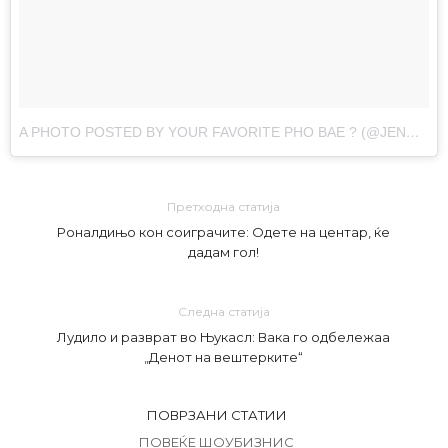
A PHOTO POSTED BY YOUR FAVORITE PHO BAE ? (@JENNAKAEY)
Претходна статија
Роналдињо кон соиграчите: Одете на центар, ќе
дадам гол!
Следна статија
Лудило и разврат во Њукасл: Вака го одбележаа
„Денот на вештерките“
ПОВРЗАНИ СТАТИИ
ПОВЕЌЕ ШОУБИЗНИС