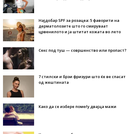
Најдобар SPF за розацеа: 5 фаворити на
дерматолозите што го смируваат
црвенилото и ја штитат кожата во лето
Секс под туш — совршенство или пропаст?
7 стилски и брзи фризури што ќе ве спасат
од жештината
Како да се избере помеѓу двајца мажи