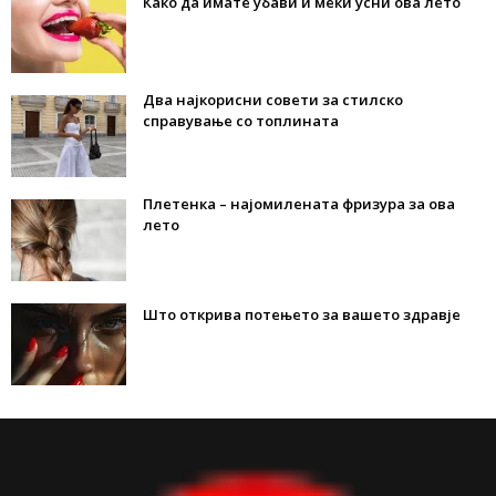
Како да имате убави и меки усни ова лето
Два најкорисни совети за стилско
справување со топлината
Плетенка – најомилената фризура за ова
лето
Што открива потењето за вашето здравје