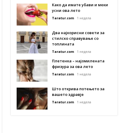
Како да имате убави и меки
усни ова лето
Taratur.com
1 недела
Два најкорисни совети за
стилско справување со
топлината
Taratur.com
1 недела
Плетенка – најомилената
фризура за ова лето
Taratur.com
1 недела
Што открива потењето за
вашето здравје
Taratur.com
1 недела