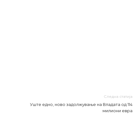
Следна статија
Уште едно, ново задолжување на Владата од 114
милиони евра