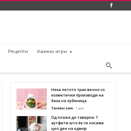
Рецепти
Казино игри
Нека летото трае вечно со
козметички производи на
база на лубеница
Taratur.com
1 ден
Од плажа до таверна: 7
аутфити што ќе ги носиме
цел ден на одмор