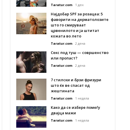
Taratur.com
1 ден
Најдобар SPF за розацеа: 5
фаворити на дерматолозите
што го смируваат
црвенилото и ја штитат
кожата во лето
Taratur.com
2 дена
Секс под туш — совршенство
или пропаст?
Taratur.com
2 дена
7 стилски и брзи фризури
што ќе ве спасат од
жештината
Taratur.com
1 недела
Како да се избере помеѓу
двајца мажи
Taratur.com
1 недела