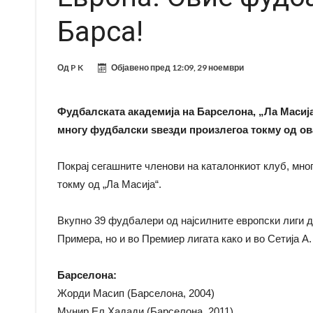
Барса!
Од
P K
Објавено пред
12:09, 29 ноември
Фудбалската академија на Барселона, „Ла Масија“
многу фудбалски ѕвезди произлегоа токму од о
Покрај сегашните членови на каталонкиот клуб, мно
токму од „Ла Масија“.
Вкупно 39 фудбалери од најсилните европски лиги д
Примера, но и во Премиер лигата како и во Сетија А.
Барселона:
Жорди Масип (Барселона, 2004)
Мунир Ел Хадади (Барселона, 2011)