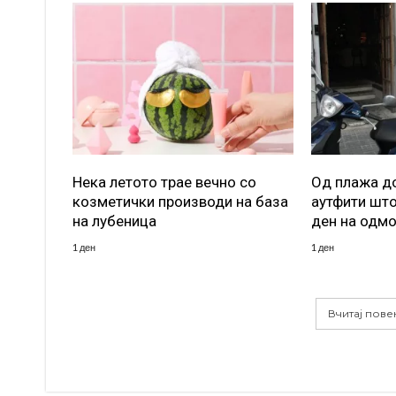
Нека летото трае вечно со
Од плажа до
козметички производи на база
аутфити што
на лубеница
ден на одм
1 ден
1 ден
Вчитај пове