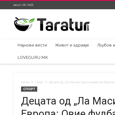
август 08, 2026
Најнови вести
Живот и здравје
Љубов и
LOVEGURU.MK
Home
Спорт
Децата од „Ла Масија“ доминираат во Европа
СПОРТ
Децата од „Ла Мас
Европа: Овие фудб