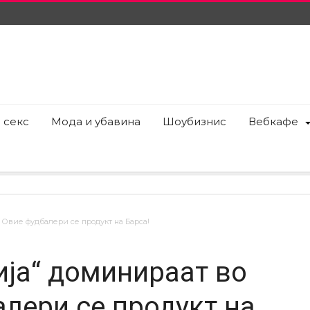
 секс
Мода и убавина
Шоубизнис
Вебкафе
: Овие фудбалери се продукт на Барса!
ија“ доминираат во
алери се продукт на