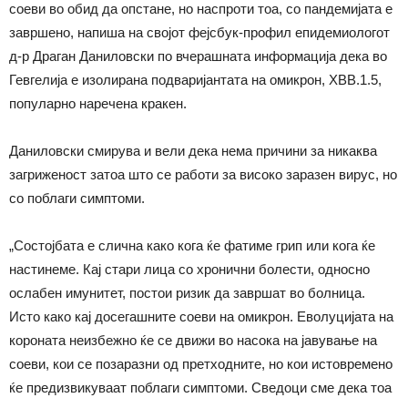
соеви во обид да опстане, но наспроти тоа, со пандемијата е
завршено, напиша на својот фејсбук-профил епидемиологот
д-р Драган Даниловски по вчерашната информација дека во
Гевгелија е изолирана подваријантата на омикрон, XBB.1.5,
популарно наречена кракен.
Даниловски смирува и вели дека нема причини за никаква
загриженост затоа што се работи за високо заразен вирус, но
со поблаги симптоми.
„Состојбата е слична како кога ќе фатиме грип или кога ќе
настинеме. Кај стари лица со хронични болести, односно
ослабен имунитет, постои ризик да завршат во болница.
Исто како кај досегашните соеви на омикрон. Еволуцијата на
короната неизбежно ќе се движи во насока на јавување на
соеви, кои се позаразни од претходните, но кои истовремено
ќе предизвикуваат поблаги симптоми. Сведоци сме дека тоа