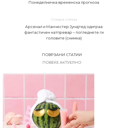
Понеделничка временска прогноза
Следна статија
Арсенал и Манчестер Јунајтед одиграа
фантастичен натпревар – погледнете ги
головите (снимка)
ПОВРЗАНИ СТАТИИ
ПОВЕЌЕ АКТУЕЛНО