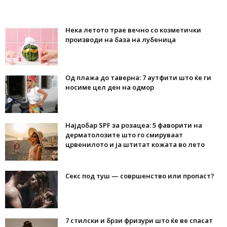
Нека летото трае вечно со козметички
производи на база на лубеница
Од плажа до таверна: 7 аутфити што ќе ги
носиме цел ден на одмор
Најдобар SPF за розацеа: 5 фаворити на
дерматолозите што го смируваат
црвенилото и ја штитат кожата во лето
Секс под туш — совршенство или пропаст?
7 стилски и брзи фризури што ќе ве спасат