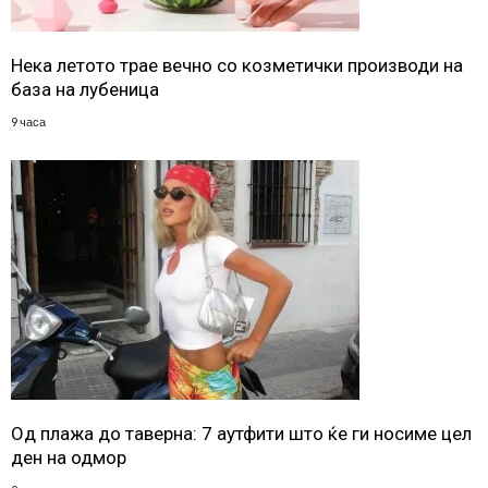
Нека летото трае вечно со козметички производи на
база на лубеница
9 часа
Од плажа до таверна: 7 аутфити што ќе ги носиме цел
ден на одмор