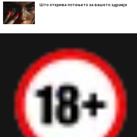
Што открива потењето за вашето здравје