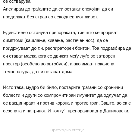
се остварува.
Апелирам до граѓаните да си останат спокојни, да си
продолжат без страв со секојдневниот живот.
Единствено останува препораката, тие што ќе пројават
симптоми (кашлање, кивање, растечен нос), да се
придржуваат до т.н. респираторен бонтон. Тоа подразбира да
си стават маска кога се движат меѓу луѓе во затворен
простор (особено во автобуси), а ако имаат покачена
температура, да си останат дома.
Исто така, мудро би било, постарите граѓани со хронични
болести и други со компромитиран имунитет да одлучат да
се вакцинираат и против корона и против грип. Зашто, во ек е
сезоната и на грипот. И толку“, препорачива д-р Даниловски.
Претходна статија