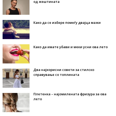
од жештината
Како да се избере помеѓу двајца мажи
Како да имате убави и меки усни ова лето
Два најкорисни совети за стилско
справување со топлината
Плетенка – најомилената фризура за ова
лето