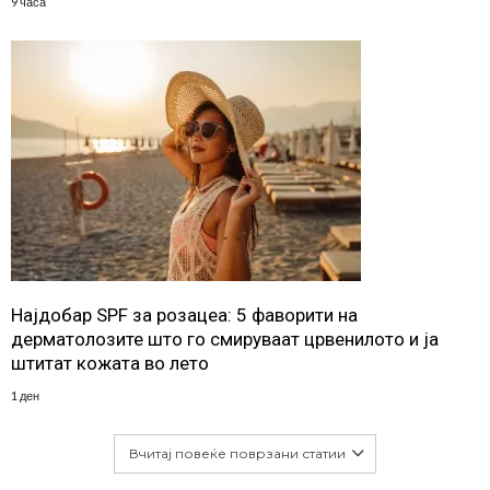
9 часа
Најдобар SPF за розацеа: 5 фаворити на
дерматолозите што го смируваат црвенилото и ја
штитат кожата во лето
1 ден
Вчитај повеќе поврзани статии