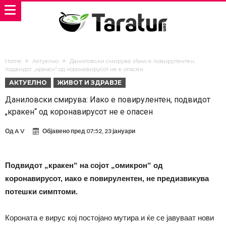
Home
Актуелно
Даниловски смирува: Иако е повирулентен,
подвидот „кракен“ од коронавирусот не е опасен
АКТУЕЛНО
ЖИВОТ И ЗДРАВЈЕ
Даниловски смирува: Иако е повирулентен, подвидот
„кракен“ од коронавирусот не е опасен
Од
A V
Објавено пред
07:52, 23 јануари
Подвидот „кракен“ на сојот „омикрон“ од
коронавирусот, иако е повирулентен, не предизвикува
потешки симптоми.
Короната е вирус кој постојано мутира и ќе се јавуваат нови