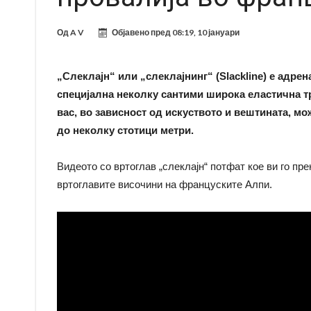
Од
A V
Објавено пред
08:19, 10 јануари
„Слеклајн“ или „слеклајнинг“ (Slackline) е адр
специјална неколку сантими широка еластична тр
вас, во зависност од искуството и вештината, мо
до неколку стотици метри.
Видеото со вртоглав „слеклајн“ потфат кое ви го пр
вртоглавите височини на француските Алпи.