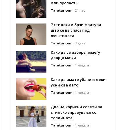
или пропаст?
Taratur.com
21 час
7 стилски и брзи фризури
што ќе ве спасат од
жештината
Taratur.com
7 дена
Како да се избере помеѓу
двајца мажи
Taratur.com
1 недела
Како да имате убави и меки
усни ова лето
Taratur.com
1 недела
Два најкорисни совети за
стилско справување со
топлината
Taratur.com
1 недела