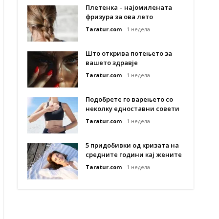
Плетенка – најомилената
фризура за ова лето
Taratur.com
1 недела
Што открива потењето за
вашето здравје
Taratur.com
1 недела
Подобрете го варењето со
неколку едноставни совети
Taratur.com
1 недела
5 придобивки од кризата на
средните години кај жените
Taratur.com
1 недела