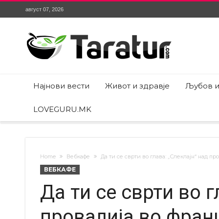
август 07, 2026
Најнови вести
Живот и здравје
Љубов и
LOVEGURU.MK
Home
Вебкафе
Да ти се сврти во глава: „Слеклајн“ над п
ВЕБКАФЕ
Да ти се сврти во г
провалија во фран