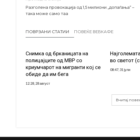
Разголена провокација од 1,5 милиони „допаѓања“ –
така може само таа
ПОВРЗАНИ СТАТИИ
ПОВЕЌЕ ВЕБКАФЕ
Снимка од брканицата на
Најголемата
полицајците од МВР со
во светот (
криумчарот на мигранти кој се
08:47, 31 јули
обиде да им бега
12:28, 28 август
Вчитај пове