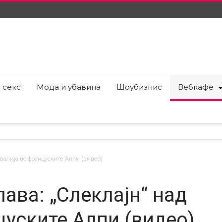
 секс
Мода и убавина
Шоубизнис
Вебкафе
ровалија во француските Алпи (видео)
лава: „Слеклајн“ над
цуските Алпи (видео)