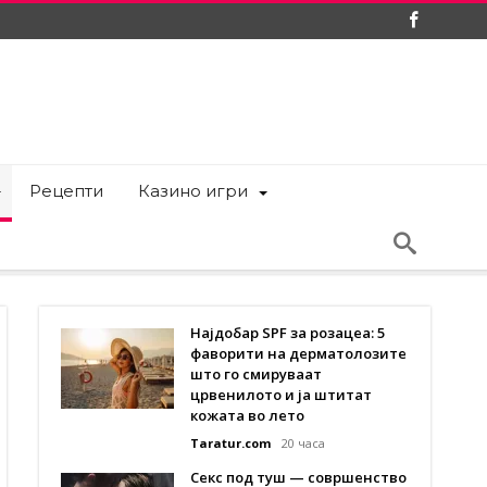
Рецепти
Казино игри
Најдобар SPF за розацеа: 5
фаворити на дерматолозите
што го смируваат
црвенилото и ја штитат
кожата во лето
Taratur.com
20 часа
Секс под туш — совршенство