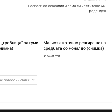
Распали со сексапил и сама си честиташе 40.
роденден
 „гробница“ за гуми
Малиот емотивно реагираше на
снимка)
средбата со Роналдо (снимка)
14:07, 26 јули
ќе поврзани статии