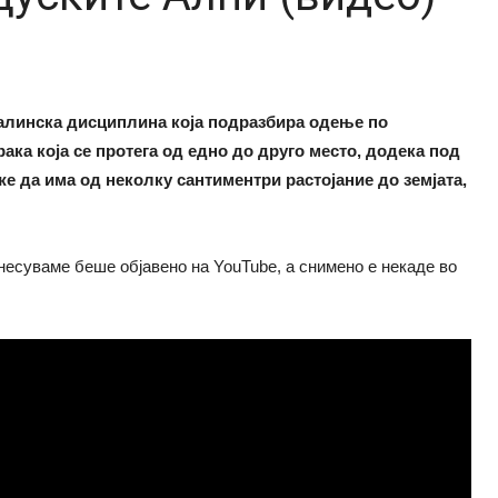
еналинска дисциплина која подразбира одење по
ака која се протега од едно до друго место, додека под
же да има од неколку сантиментри растојание до земјата,
енесуваме беше објавено на YouTube, а снимено е некаде во