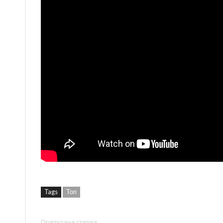
Tags
Топ
Претходна статија