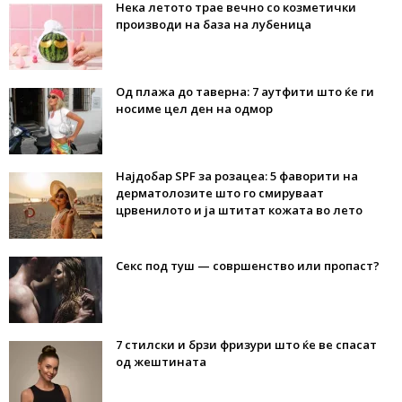
Нека летото трае вечно со козметички
производи на база на лубеница
Од плажа до таверна: 7 аутфити што ќе ги
носиме цел ден на одмор
Најдобар SPF за розацеа: 5 фаворити на
дерматолозите што го смируваат
црвенилото и ја штитат кожата во лето
Секс под туш — совршенство или пропаст?
7 стилски и брзи фризури што ќе ве спасат
од жештината