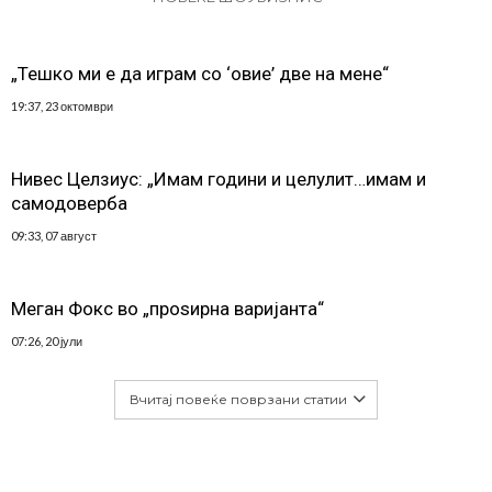
„Тешко ми е да играм со ‘овие’ две на мене“
19:37, 23 октомври
Нивес Целзиус: „Имам години и целулит…имам и
самодоверба
09:33, 07 август
Меган Фокс во „проѕирна варијанта“
07:26, 20 јули
Вчитај повеќе поврзани статии