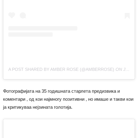
A POST SHARED BY AMBER ROSE (@AMBERROSE)
ON
JAN 8, 2019 AT 4:27PM PST
Фотографијата на 35 годишната старлета предизвика и
коментари , од кои најмногу позитивни , но имаше и такви кои
ја критикуваа нејзината голотија.