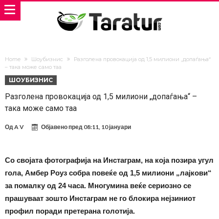
Home
Шоубизнис
Разголена провокација од 1,5 милиони „допаѓања“
– така може само таа
ШОУБИЗНИС
Разголена провокација од 1,5 милиони „допаѓања“ –
така може само таа
Од
A V
Објавено пред
08:11, 10 јануари
Со својата фотографија на Инстаграм, на која позира угул
гола, Амбер Роуз собра повеќе од 1,5 милиони „лајкови“
за помалку од 24 часа. Многумина веќе сериозно се
прашуваат зошто Инстаграм не го блокира нејзиниот
профил поради претерана голотија.