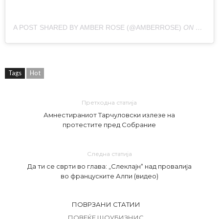
A POST SHARED BY AMBER ROSE (@AMBERROSE)
ON
NOV 29
Tags
Hot
Претходна статија
Амнестираниот Тарчуловски излезе на
протестите пред Собрание
Следна статија
Да ти се сврти во глава: „Слеклајн“ над провалија
во француските Алпи (видео)
ПОВРЗАНИ СТАТИИ
ПОВЕЌЕ ШОУБИЗНИС