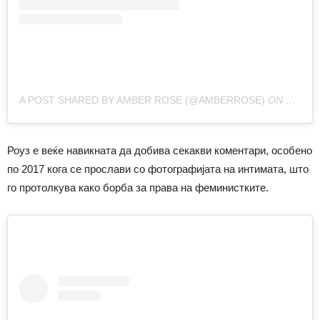
A POST SHARED BY AMBER ROSE (@AMBERROSE)
ON
DEC 19
Роуз е веќе навикната да добива секакви коментари, особено
по 2017 кога се прослави со фотографијата на интимата, што
го протолкува како борба за права на феминистките.