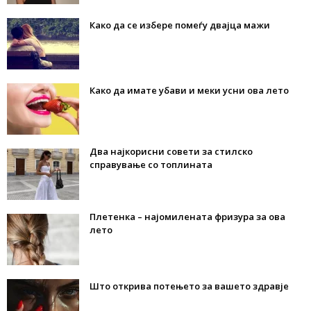
Како да се избере помеѓу двајца мажи
Како да имате убави и меки усни ова лето
Два најкорисни совети за стилско
справување со топлината
Плетенка – најомилената фризура за ова
лето
Што открива потењето за вашето здравје