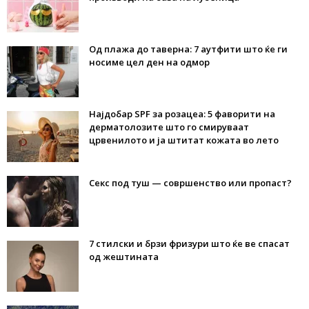
Од плажа до таверна: 7 аутфити што ќе ги
носиме цел ден на одмор
Најдобар SPF за розацеа: 5 фаворити на
дерматолозите што го смируваат
црвенилото и ја штитат кожата во лето
Секс под туш — совршенство или пропаст?
7 стилски и брзи фризури што ќе ве спасат
од жештината