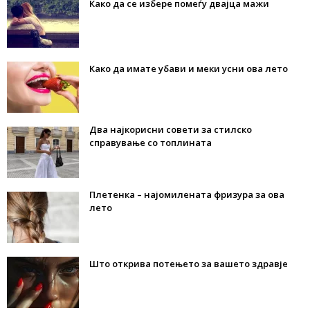
Како да се избере помеѓу двајца мажи
Како да имате убави и меки усни ова лето
Два најкорисни совети за стилско
справување со топлината
Плетенка – најомилената фризура за ова
лето
Што открива потењето за вашето здравје