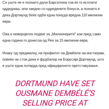
Се уште не е познато дали Барселона тоа ќе го исплати
оддеднаш, или заедно со одредените бонуси, а познато е
дека Дортмунд беќе одби една понуда вредна 110 милиони
евра.
Ова е неверојатен подвиг за „Милионерите“ кои пред само
една година го донесоа од Рен за 15 милиони евра.
Инаку од предмалку, на профилот на Дембеле на инстаграм,
повеќе не стои дека е фудбалер на Борусија Дортмунд, што
е уште една потврда пред официјалното претставување.
DORTMUND HAVE SET
OUSMANE DEMBÉLÉ’S
SELLING PRICE AT