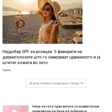
Најдобар SPF за розацеа: 5 фаворити на
дерматолозите што го смируваат црвенилото и ја
штитат кожата во лето
3 дена
Вчитај повеќе поврзани статии
Нека летото трае вечно со козметички
производи на база на лубеница