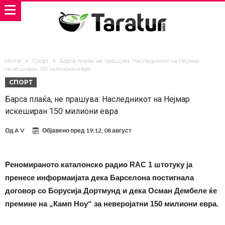
Home
Спорт
Барса плаќа, не прашува: Наследникот на Нејмар
искеширан 150 милиони евра
СПОРТ
Барса плаќа, не прашува: Наследникот на Нејмар
искеширан 150 милиони евра
Од
A V
Објавено пред
19:12, 08 август
Реномираното каталонско радио RAC 1 штотуку ја
пренесе информаијата дека Барселона постигнала
договор со Борусија Дортмунд и дека Осман Дембеле ќе
премине на „Камп Ноу“ за неверојатни 150 милиони евра.