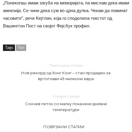
„Понекогаш имам загуба на меморијата, па мислам дека имам
амнезија. Се чини дека сум во црна дупка. Чекам да поминат
часовите”, рече Кејтлин, која го споделила текстот од
Вашингтон Пост на својот Фејсбук профил.
Tags
Топ
Претходна статија
Нов рекорд од Хонг Конг – стан продаден за
вртоглави 49 милиони евра
Следна статија
Сончев петок со малку покачени дневни
температури
ПОВРЗАНИ СТАТИИ