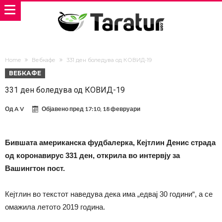
Home
Вебкафе
331 ден боледува од КОВИД-19
ВЕБКАФЕ
331 ден боледува од КОВИД-19
Од
A V
Објавено пред
17:10, 18 февруари
Бившата американска фудбалерка, Кејтлин Денис страда
од коронавирус 331 ден, открила во интервју за
Вашингтон пост.
Кејтлин во текстот наведува дека има „едвај 30 години“, а се
омажила летото 2019 година.