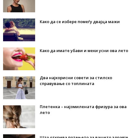
Како да се избере помеѓу двајца мажи
Како да имате убави и меки усни ова лето
Два најкорисни совети за стилско
справување со топлината
Плетенка – најомилената фризура за ова
лето
Што открива потењето за вашето здравје