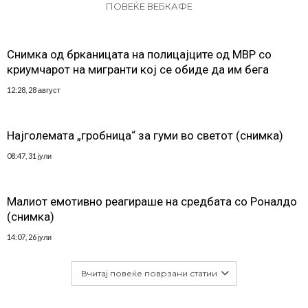
ПОВЕЌЕ ВЕБКАФЕ
Снимка од брканицата на полицајците од МВР со
криумчарот на мигранти кој се обиде да им бега
12:28, 28 август
Најголемата „гробница“ за гуми во светот (снимка)
08:47, 31 јули
Малиот емотивно реагираше на средбата со Роналдо
(снимка)
14:07, 26 јули
Вчитај повеќе поврзани статии