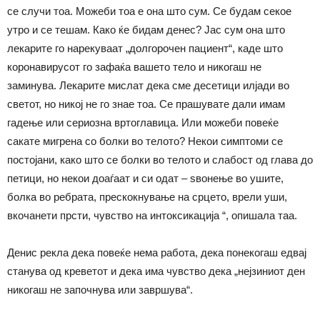
се случи тоа. Можеби тоа е она што сум. Се будам секое
утро и се тешам. Како ќе бидам денес? Јас сум она што
лекарите го нарекуваат „долгорочен пациент“, каде што
коронавирусот го зафаќа вашето тело и никогаш не
заминува. Лекарите мислат дека сме десетици илјади во
светот, но никој не го знае тоа. Се прашувате дали имам
гадење или сериозна вртоглавица. Или можеби повеќе
сакате мигрена со болки во телото? Некои симптоми се
постојани, како што се болки во телото и слабост од глава до
петици, но некои доаѓаат и си одат – ѕвонење во ушите,
болка во ребрата, прескокнување на срцето, врели уши,
вкочанети прсти, чувство на интоксикација “, опишала таа.
Денис рекла дека повеќе нема работа, дека понекогаш едвај
станува од креветот и дека има чувство дека „нејзиниот ден
никогаш не започнува или завршува“.