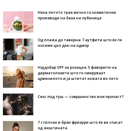
Нека летото трае вечно со козметички
производи на база на лубеница
Од плажа до таверна: 7 аутфити што ќе ги
носиме цел ден на одмор
Најдобар SPF за розацеа: 5 фаворити на
дерматолозите што го смируваат
црвенилото и ја штитат кожата во лето
Секс под туш — совршенство или пропаст?
7 стилски и брзи фризури што ќе ве спасат
од жештината