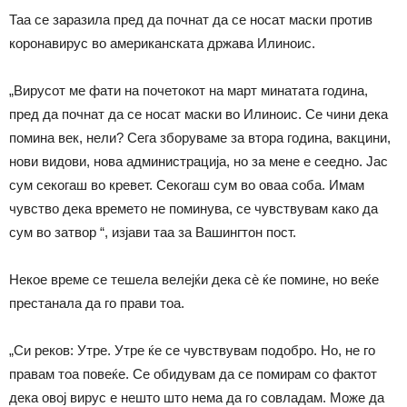
Таа се заразила пред да почнат да се носат маски против
коронавирус во американската држава Илиноис.
„Вирусот ме фати на почетокот на март минатата година,
пред да почнат да се носат маски во Илиноис. Се чини дека
помина век, нели? Сега зборуваме за втора година, вакцини,
нови видови, нова администрација, но за мене е сеедно. Јас
сум секогаш во кревет. Секогаш сум во оваа соба. Имам
чувство дека времето не поминува, се чувствувам како да
сум во затвор “, изјави таа за Вашингтон пост.
Некое време се тешела велејќи дека сè ќе помине, но веќе
престанала да го прави тоа.
„Си реков: Утре. Утре ќе се чувствувам подобро. Но, не го
правам тоа повеќе. Се обидувам да се помирам со фактот
дека овој вирус е нешто што нема да го совладам. Може да