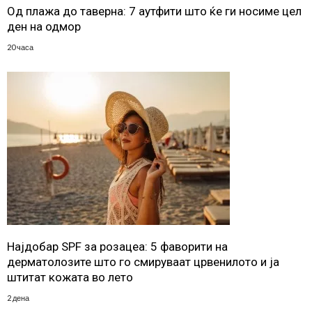
Од плажа до таверна: 7 аутфити што ќе ги носиме цел
ден на одмор
20 часа
Најдобар SPF за розацеа: 5 фаворити на
дерматолозите што го смируваат црвенилото и ја
штитат кожата во лето
2 дена