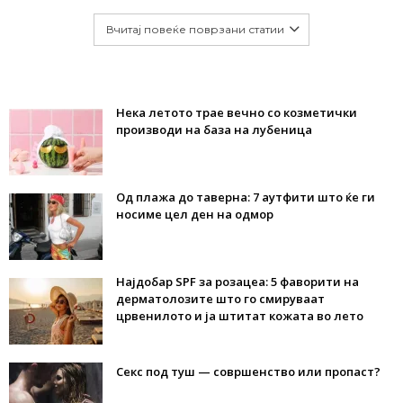
Вчитај повеќе поврзани статии
Нека летото трае вечно со козметички
производи на база на лубеница
Од плажа до таверна: 7 аутфити што ќе ги
носиме цел ден на одмор
Најдобар SPF за розацеа: 5 фаворити на
дерматолозите што го смируваат
црвенилото и ја штитат кожата во лето
Секс под туш — совршенство или пропаст?