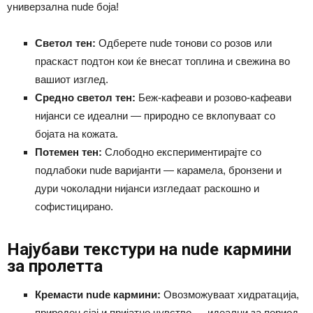
универзална nude боја!
Светол тен:
Одберете nude тонови со розов или
праскаст подтон кои ќе внесат топлина и свежина во
вашиот изглед.
Средно светол тен:
Беж-кафеави и розово-кафеави
нијанси се идеални — природно се вклопуваат со
бојата на кожата.
Потемен тен:
Слободно експериментирајте со
подлабоки nude варијанти — карамела, бронзени и
дури чоколадни нијанси изгледаат раскошно и
софистицирано.
Најубави текстури на nude кармини
за пролетта
Кремасти nude кармини:
Овозможуваат хидратација,
природен сјај и пријатно чувство — идеални за период