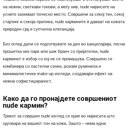
на нежни, светкави тонови, а меѓу нив, nude нијансите на
усните заземаат почесно место. Совршени за секој тен, секој
стајлинг и секоја прилика, nude кармините ѝ даваат на кожата
природен сјај и суптилна елеганција.
Без оглед дали се подготвувате за ден во канцеларија, лесна
прошетка низ парк или шик бранч со пријателки, nude
карминот е избор со кој не се промашува. Совршено се
комбинира со пастелни сенки, розови руменила и
минималистички make-up изгледи, создавајќи ефект на
нежна софистицираност.
Како да го пронајдете совршениот
nude кармин?
Трикот за совршен nude изглед се крие во нијансата што
одговара на вашиот тон на кожа. Зашто – нема една