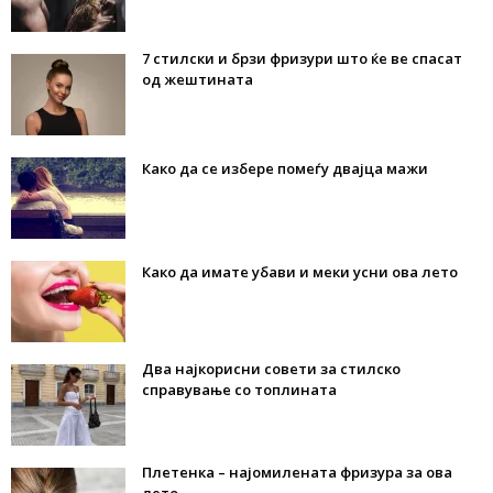
7 стилски и брзи фризури што ќе ве спасат
од жештината
Како да се избере помеѓу двајца мажи
Како да имате убави и меки усни ова лето
Два најкорисни совети за стилско
справување со топлината
Плетенка – најомилената фризура за ова
лето