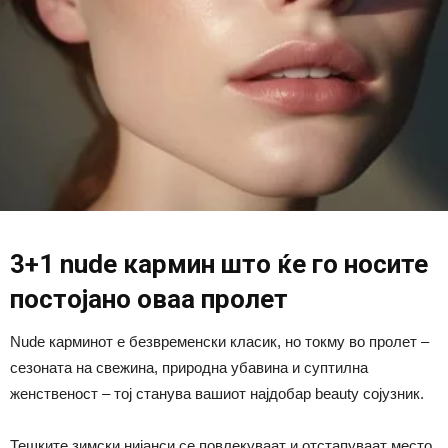
3+1 nude кармин што ќе го носите
постојано оваа пролет
Nude карминот е безвременски класик, но токму во пролет –
сезоната на свежина, природна убавина и суптилна
женственост – тој станува вашиот најдобар beauty сојузник.
Тешките зимски нијанси се повлекуваат и отстапуваат место