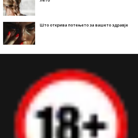
Што открива потењето за вашето здравје