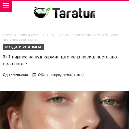
Home
Мода и убавина
3+1 нијанса на нуд кармин што ќе ја носиш
постојано оваа пролет
МОДА И УБАВИНА
3+1 нијанса на нуд кармин што ќе ја носиш постојано
оваа пролет
Од
Taratur.com
Објавено пред
12:00, 10 мај