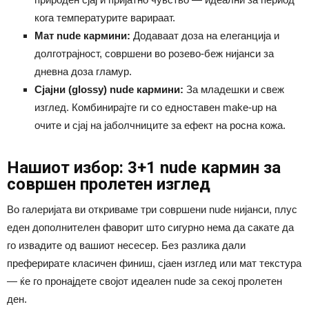
кога температурите варираат.
Мат nude кармини:
Додаваат доза на елеганција и
долготрајност, совршени во розево-беж нијанси за
дневна доза гламур.
Сјајни (glossy) nude кармини:
За младешки и свеж
изглед. Комбинирајте ги со едноставен make-up на
очите и сјај на јаболчниците за ефект на росна кожа.
Нашиот избор: 3+1 nude кармин за
совршен пролетен изглед
Во галеријата ви откриваме три совршени nude нијанси, плус
еден дополнителен фаворит што сигурно нема да сакате да
го извадите од вашиот несесер. Без разлика дали
преферирате класичен финиш, сјаен изглед или мат текстура
— ќе го пронајдете својот идеален nude за секој пролетен
ден.